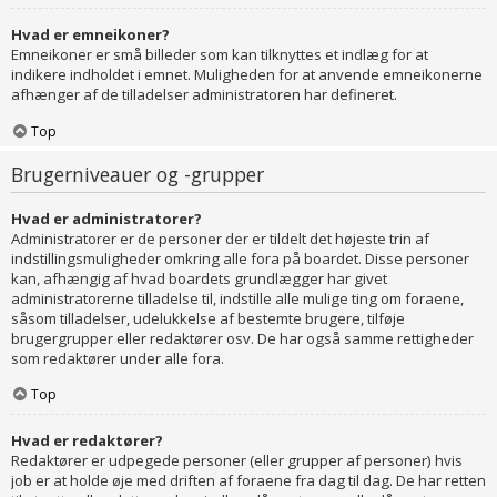
Hvad er emneikoner?
Emneikoner er små billeder som kan tilknyttes et indlæg for at
indikere indholdet i emnet. Muligheden for at anvende emneikonerne
afhænger af de tilladelser administratoren har defineret.
Top
Brugerniveauer og -grupper
Hvad er administratorer?
Administratorer er de personer der er tildelt det højeste trin af
indstillingsmuligheder omkring alle fora på boardet. Disse personer
kan, afhængig af hvad boardets grundlægger har givet
administratorerne tilladelse til, indstille alle mulige ting om foraene,
såsom tilladelser, udelukkelse af bestemte brugere, tilføje
brugergrupper eller redaktører osv. De har også samme rettigheder
som redaktører under alle fora.
Top
Hvad er redaktører?
Redaktører er udpegede personer (eller grupper af personer) hvis
job er at holde øje med driften af foraene fra dag til dag. De har retten