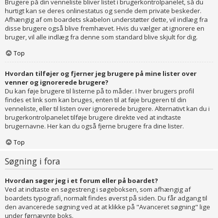
Brugere på din venneliste bliver listet i brugerkontrolpanelet, så du
hurtigt kan se deres onlinestatus og sende dem private beskeder.
Afhængig af om boardets skabelon understøtter dette, vil indlæg fra
disse brugere også blive fremhævet. Hvis du vælger at ignorere en
bruger, vil alle indlæg fra denne som standard blive skjult for dig.
Top
Hvordan tilføjer og fjerner jeg brugere på mine lister over
venner og ignorerede brugere?
Du kan føje brugere til listerne på to måder. I hver brugers profil
findes et link som kan bruges, enten til at føje brugeren til din
venneliste, eller til listen over ignorerede brugere. Alternativt kan du i
brugerkontrolpanelet tilføje brugere direkte ved at indtaste
brugernavne. Her kan du også fjerne brugere fra dine lister.
Top
Søgning i fora
Hvordan søger jeg i et forum eller på boardet?
Ved at indtaste en søgestreng i søgeboksen, som afhængig af
boardets typografi, normalt findes øverst på siden. Du får adgang til
den avancerede søgning ved at at klikke på "Avanceret søgning" lige
under førnævnte boks.