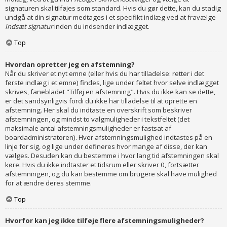
signaturen skal tilføjes som standard. Hvis du gør dette, kan du stadig
undgå at din signatur medtages i et specifikt indlæg ved at fravælge
Indsæt signatur
inden du indsender indlægget.
Top
Hvordan opretter jeg en afstemning?
Når du skriver et nyt emne (eller hvis du har tilladelse: retter i det
første indlæg i et emne) findes, lige under feltet hvor selve indlægget
skrives, fanebladet "Tilføj en afstemning". Hvis du ikke kan se dette,
er det sandsynligvis fordi du ikke har tilladelse til at oprette en
afstemning. Her skal du indtaste en overskrift som beskriver
afstemningen, og mindst to valgmuligheder i tekstfeltet (det
maksimale antal afstemningsmuligheder er fastsat af
boardadministratoren). Hver afstemningsmulighed indtastes på en
linje for sig, og lige under defineres hvor mange af disse, der kan
vælges. Desuden kan du bestemme i hvor lang tid afstemningen skal
køre. Hvis du ikke indtaster et tidsrum eller skriver 0, fortsætter
afstemningen, og du kan bestemme om brugere skal have mulighed
for at ændre deres stemme.
Top
Hvorfor kan jeg ikke tilføje flere afstemningsmuligheder?