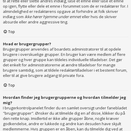
til at rette eller slette andres indlæg, låse et emne eller låse et emne
op igen, flytte eller dele et emne i forummet som de er redaktører for. I
almindelighed er redaktørens opgave at forhindre at folk skriver
indlæg som
ikke hører hjemme under emnet
eller hvis de skriver
absurde eller andre aggressive ting.
Top
Hvad er brugergrupper?
Brugergrupper anvendes af boardets administratorer til at opdele
brugere i overskuelige grupper. En bruger kan være medlem af flere
grupper og hver gruppe kan tildeles individuelle tilladelser. Det gør
det enkelt for administratorerne at ændre tilladelser for mange
brugere samtidig, som at tildele redaktørtilladelser i et bestemt forum,
eller til at give brugere adgang til private fora.
Top
Hvordan finder jeg brugergrupperne og hvordan tilmelder jeg
mig?
I brugerkontrolpanelet finder du en samlet oversigt under fanebladet
"brugergrupper". Ønsker du at tilmelde dig en af disse, klikker du på
den rette knap. Imidlertid er ikke alle grupper åbne, nogle kræver
godkendelse, andre er lukkede og andre kan desuden have skjult
medlemmerne. Hvis gruppen er en åben, kan du tilmelde dig ved at