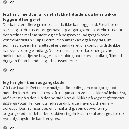
Top
Jeg har tilmeldt mig for et stykke tid siden, og kan nu ikke
logge ind længere?!
Der kan være flere grunde til, at du ikke kan logge ind. Først bør du
sikre dig, at du taster brugernavn og adgangskode korrekt. Husk, at
der skelnes mellem store og små bogstaver i adgangskoden -
kontroller tasten "Caps Lock". Problemet kan også skyldes, at
administratoren har slettet eller deaktiveret din konto, fordi du ikke
har skrevet nogle indlæg. Det er normal procedure med jævne
mellemrum at fjerne brugere, som aldrig har skrevet indlæg. Tilmeld
dig igen for at blande dig i diskussionerne.
Top
Jeg har glemt min adgangskode!
Gå ikke i panik! Det er ikke muligt at finde din gamle adgangskode,
men der kan dannes en ny. Gå til loginsiden ved at klikke på linket
Log
ind
øverst på siden. På denne side kan du klikke på
Jeg har glemt min
adgangskode
. Her kan du indtaste dit brugernavn og din email-
adresse. Der fremsendes en email til dig, som udover en ny
adgangskode, indeholder et aktiveringslink som skal besøges før de
nye adgangskode kan benyttes.
Top