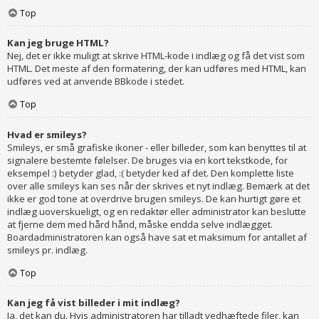
Top
Kan jeg bruge HTML?
Nej, det er ikke muligt at skrive HTML-kode i indlæg og få det vist som
HTML. Det meste af den formatering, der kan udføres med HTML, kan
udføres ved at anvende BBkode i stedet.
Top
Hvad er smileys?
Smileys, er små grafiske ikoner - eller billeder, som kan benyttes til at
signalere bestemte følelser. De bruges via en kort tekstkode, for
eksempel :) betyder glad, :( betyder ked af det. Den komplette liste
over alle smileys kan ses når der skrives et nyt indlæg. Bemærk at det
ikke er god tone at overdrive brugen smileys. De kan hurtigt gøre et
indlæg uoverskueligt, og en redaktør eller administrator kan beslutte
at fjerne dem med hård hånd, måske endda selve indlægget.
Boardadministratoren kan også have sat et maksimum for antallet af
smileys pr. indlæg.
Top
Kan jeg få vist billeder i mit indlæg?
Ja, det kan du. Hvis administratoren har tilladt vedhæftede filer, kan