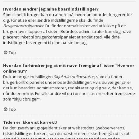
Hvordan ændrer jeg mine boardindstillinger?
Som tilmeldt bruger kan du ændre på, hvordan boardet fungerer for
dig. For at se eller ændre indstillingerne skal du finde
Brugerkontrolpanelet
. Du finder normalt linket ved at klikke på dit
brugernavn i toppen af siden. Boardets administrator kan dog have
placeret linket til brugerkontrolpanelet et andet sted. Alle dine
indstillinger bliver gemt til dine næste besøg.
Top
Hvordan forhindrer jeg at mit navn fremgår af listen "Hvem er
online nu"?
Du kan bruge indstillingen
Skjul min onlinestatus
, som du finder i
brugerkontrolpanelet under boardindstillinger. Hvis du vælger
Ja
, er
det kun boardets administratorer, redaktører og dig selv, der kan se,
når du er online. For alle andre vil du i onlinelisten herefter fremtræde
som "skjult bruger".
Top
Tiden er ikke vist korrekt!
Da det usædvanligt sjældent sker at webstedets (webserverens)
tidsindstilling er forkert, kan du næsten med sikkerhed gå ud fra at