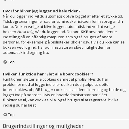
Hvorfor bliver jeg logget ud hele tiden?
Når du logger ind, vil du automatisk blive logget af efter et stykke tid.
Tidsbegrænsningen er sat for at mindske risikoen for misbrug af din
konto. Du kan vælge at blive logget automatisk ind ved at vælge
boksen
Husk mig
, når du logger ind. Du bør
IKKE
anvende denne
indstilling på en offentlig computer, som også bruges af andre
personer, for eksempel på biblioteker, skoler osv. Hvis du ikke kan se
boksen ved log ind, har administratoren slået muligheden for
automatisk indlogning fra.
Top
Hvilken funktion har "Slet alle boardcookies"?
Funktionen sletter alle cookies dannet af phpBB. Hvis du har
problemer med at logge ind eller ud, kan det hjælpe at slette
boardcookies. phpBB bruger cookies til at identificere dig og holde dig
logget ind på boardet. Hvis en boardadministrator har slået
funktionen til, kan cookies bl.a. også bruges til at registrere, hvilke
indlæg du har læst.
Top
Brugerindstillinger og muligheder