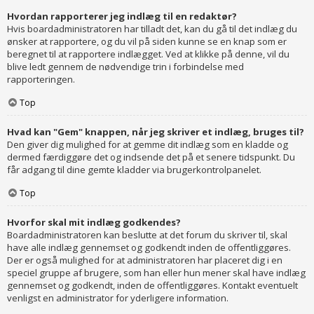
Hvordan rapporterer jeg indlæg til en redaktør?
Hvis boardadministratoren har tilladt det, kan du gå til det indlæg du
ønsker at rapportere, og du vil på siden kunne se en knap som er
beregnet til at rapportere indlægget. Ved at klikke på denne, vil du
blive ledt gennem de nødvendige trin i forbindelse med
rapporteringen.
Top
Hvad kan "Gem" knappen, når jeg skriver et indlæg, bruges til?
Den giver dig mulighed for at gemme dit indlæg som en kladde og
dermed færdiggøre det og indsende det på et senere tidspunkt. Du
får adgang til dine gemte kladder via brugerkontrolpanelet.
Top
Hvorfor skal mit indlæg godkendes?
Boardadministratoren kan beslutte at det forum du skriver til, skal
have alle indlæg gennemset og godkendt inden de offentliggøres.
Der er også mulighed for at administratoren har placeret dig i en
speciel gruppe af brugere, som han eller hun mener skal have indlæg
gennemset og godkendt, inden de offentliggøres. Kontakt eventuelt
venligst en administrator for yderligere information.