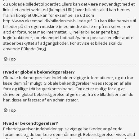
du uploade billedet til boardet. Ellers kan det være nødvendigt med et
link til et andet websted (komplet URL) hvor billedet altid kan hentes
fra. En komplet URL kan for eksempel se ud som
http://www.eksempel.dk/billeder/mit-billede.gif. Du kan ikke henvise til
billeder på din egen maskine (medmindre disse er på en server der
altid er forbundet med Internettet). Ej heller billeder gemt bag
loginfunktioner, for eksempel hotmail-/yahoo-postkasser eller andre
steder beskyttet af adgangskoder. For at vise et billede skal du
anvende BBkode [img].
Top
Hvad er globale bekendtgørelser?
Globale bekendtgørelser indeholder vigtige informationer, og du bør
læse dem når muligt. Globale bekendtgørelser vises i toppen af alle
fora og tillige i dit brugerkontrolpanel. Om det er muligt for dig at
skrive en global bekendtgørelse afgøres ud fra de tilladelser som du
har, disse er fastsat af en administrator.
Top
Hvad er bekendtgørelser?
Bekendtgørelser indeholder typisk vigtige beskeder angående
forummet, og du bør læse dem når muligt. Bekendtgørelser vises altid