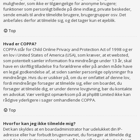
muligheder, som ikke er tilgængelige for anonyme brugere;
funktioner som personligt billede på dine indlæg, private beskeder,
sende emails til andre tilmeldte brugere, brugergrupper osv. Det
anbefales derfor at tilmelde sig, og det tager kun et øjeblik.
Top
Hvad er COPPA?
COPPA står for Child Online Privacy and Protection Act of 1998 og er
en lov i United States of America (USA), som kræver, at et websted,
som potentielt samler information fra mindreårige under 13 år, skal
have en skriftlig tilladelse fra forældrene eller på anden måde have
en legal godkendelse af, at siden samler personlige oplysninger fra
mindreårige. Hvis du er usikker på, om du er omfattet af denne lov,
fordi mindreårige forsøger at tilmelde sig, eller om boardet, du
forsøger at tilmelde dig, er under denne lovgivning, bør du kontakte
en advokat. Vær venligst opmærksom på at phpBB Limited ikke kan
rådgive yderligere i sager omhandlende COPPA.
Top
Hvorfor kan jeg ikke tilmelde mig?
Det kan skyldes at en boardadministrator har udelukket din IP-
adresse eller har forbudt brugernavnet, du forsøger at tilmelde dig