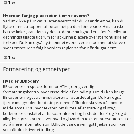
Top
Hvordan får jeg placeret mit emne øverst?
Ved at klikke på linket "Placer øverst" når du viser dit emne, kan du
flytte emnet til toppen af forummet på den første side. Hvis du ikke
kan se linket, kan det skyldes at denne mulighed er slået fra eller at
det mindst tilladte tidsrum for at kunne placere øverst endnu ikke er
forløbet. Du kan også flytte emnet øverst ved simpelthen at skrive et
svar i emnet. Men følg boardets regler herfor, når du gør dette.
Top
Formatering og emnetyper
Hvad er BBkoder?
BBkoder er en speciel form for HTML, der giver dig
formateringskontrol over visse dele af et indlæg. Om du kan bruge
BBkoder er noget administratoren af boardet afgør. Du kan også
fjerne muligheden for dette pr. emne. BBkoder skrives på samme
måde som HTML, hvor teksten omsluttes af et start- og sluttag,
koderne er omsluttet af hakparenteser [ og ] i stedet for < og > og de
tilbyder større kontrol over hvad og hvordan teksten præsenteres. For
at få mere information om BBkoder, se da venligst hjælpen som kan
ses når du skriver et indlæg.