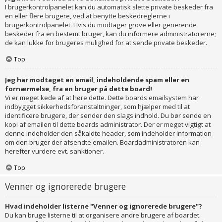
I brugerkontrolpanelet kan du automatisk slette private beskeder fra
en eller flere brugere, ved at benytte beskedreglerne i
brugerkontrolpanelet. Hvis du modtager grove eller generende
beskeder fra en bestemt bruger, kan du informere administratorerne;
de kan lukke for brugeres mulighed for at sende private beskeder.
Top
Jeg har modtaget en email, indeholdende spam eller en
fornærmelse, fra en bruger på dette board!
Vi er meget kede af at høre dette. Dette boards emailsystem har
indbygget sikkerhedsforanstaltninger, som hjælper med til at
identificere brugere, der sender den slags indhold. Du bør sende en
kopi af emailen til dette boards administrator. Der er meget vigtigt at
denne indeholder den såkaldte header, som indeholder information
om den bruger der afsendte emailen. Boardadministratoren kan
herefter vurdere evt. sanktioner.
Top
Venner og ignorerede brugere
Hvad indeholder listerne "Venner og ignorerede brugere"?
Du kan bruge listerne til at organisere andre brugere af boardet.