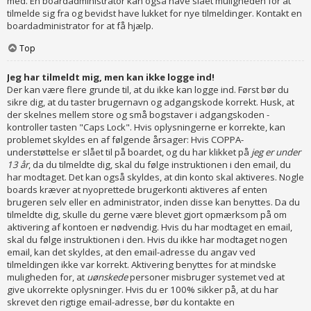
med. En boardadministrator kan også have slået muligheden for at
tilmelde sig fra og bevidst have lukket for nye tilmeldinger. Kontakt en
boardadministrator for at få hjælp.
Top
Jeg har tilmeldt mig, men kan ikke logge ind!
Der kan være flere grunde til, at du ikke kan logge ind. Først bør du
sikre dig, at du taster brugernavn og adgangskode korrekt. Husk, at
der skelnes mellem store og små bogstaver i adgangskoden -
kontroller tasten "Caps Lock". Hvis oplysningerne er korrekte, kan
problemet skyldes en af følgende årsager: Hvis COPPA-
understøttelse er slået til på boardet, og du har klikket på
jeg er under
13 år
, da du tilmeldte dig, skal du følge instruktionen i den email, du
har modtaget. Det kan også skyldes, at din konto skal aktiveres. Nogle
boards kræver at nyoprettede brugerkonti aktiveres af enten
brugeren selv eller en administrator, inden disse kan benyttes. Da du
tilmeldte dig, skulle du gerne være blevet gjort opmærksom på om
aktivering af kontoen er nødvendig. Hvis du har modtaget en email,
skal du følge instruktionen i den. Hvis du ikke har modtaget nogen
email, kan det skyldes, at den email-adresse du angav ved
tilmeldingen ikke var korrekt. Aktivering benyttes for at mindske
muligheden for, at
uønskede
personer misbruger systemet ved at
give ukorrekte oplysninger. Hvis du er 100% sikker på, at du har
skrevet den rigtige email-adresse, bør du kontakte en