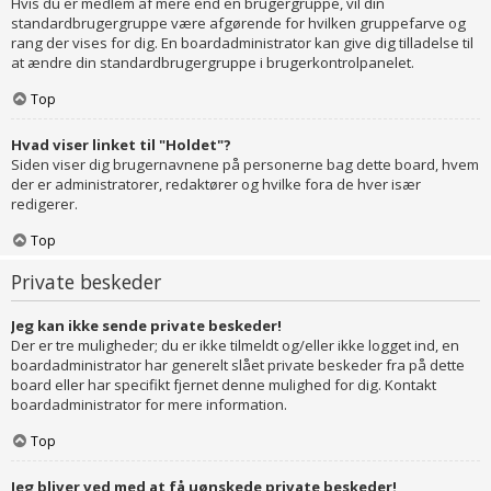
Hvis du er medlem af mere end en brugergruppe, vil din
standardbrugergruppe være afgørende for hvilken gruppefarve og
rang der vises for dig. En boardadministrator kan give dig tilladelse til
at ændre din standardbrugergruppe i brugerkontrolpanelet.
Top
Hvad viser linket til "Holdet"?
Siden viser dig brugernavnene på personerne bag dette board, hvem
der er administratorer, redaktører og hvilke fora de hver især
redigerer.
Top
Private beskeder
Jeg kan ikke sende private beskeder!
Der er tre muligheder; du er ikke tilmeldt og/eller ikke logget ind, en
boardadministrator har generelt slået private beskeder fra på dette
board eller har specifikt fjernet denne mulighed for dig. Kontakt
boardadministrator for mere information.
Top
Jeg bliver ved med at få uønskede private beskeder!