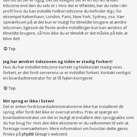
den tid du ser er rigtig. Det du muligvis ser er en tid i en anden
tidszone end den du selv er i. Hvis det er tilfældet, bør du rette i din
profil hvor du kan indstille hvilken tidszone du befinder dig i, for
eksempel København, London, Paris, New York, Sydney, osv. Vær
opmærksom på at det kun er muligt for tilmeldte brugere at ændre
tidszonen, ligesom de fleste andre indstillinger kun kan ændres af
tilmeldte brugere, så hvis ikke du er tilmeldt er det måske på tide at
blive det!
Top
Jeg har ændret tidszonen og tiden er stadig forkert!
Hvis du har indstillet tidszone korrekt og klokkeslæt stadig vises
forkert, er det fordi serverens ur er indstillet forkert. Kontakt venligst
en boardadministrator for at få fejlen korrigeret.
Top
Mit sprog er ikke i listen!
Det er enten fordi boardadministratorerne ikke har installeret dit
sprog, eller fordi det ikke er oversat endnu. Prøv at spørge en
boardadministrator om det er muligt at installere den sprogpakke som
du har brug for. Hvis den ikke eksisterer er du velkommen til selv at
foretage oversættelsen. Mere information om hvordan dette gøres
findes på
phpBB Group
's websted.