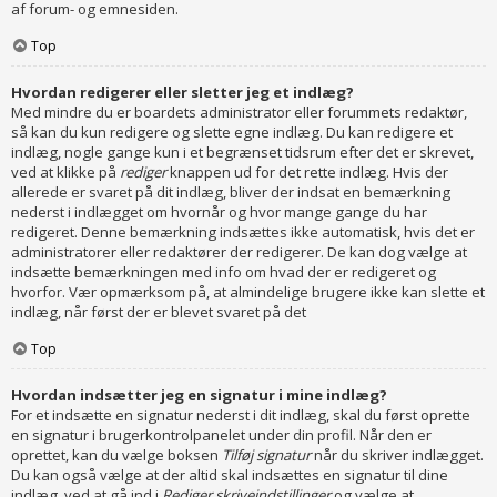
af forum- og emnesiden.
Top
Hvordan redigerer eller sletter jeg et indlæg?
Med mindre du er boardets administrator eller forummets redaktør,
så kan du kun redigere og slette egne indlæg. Du kan redigere et
indlæg, nogle gange kun i et begrænset tidsrum efter det er skrevet,
ved at klikke på
rediger
knappen ud for det rette indlæg. Hvis der
allerede er svaret på dit indlæg, bliver der indsat en bemærkning
nederst i indlægget om hvornår og hvor mange gange du har
redigeret. Denne bemærkning indsættes ikke automatisk, hvis det er
administratorer eller redaktører der redigerer. De kan dog vælge at
indsætte bemærkningen med info om hvad der er redigeret og
hvorfor. Vær opmærksom på, at almindelige brugere ikke kan slette et
indlæg, når først der er blevet svaret på det
Top
Hvordan indsætter jeg en signatur i mine indlæg?
For et indsætte en signatur nederst i dit indlæg, skal du først oprette
en signatur i brugerkontrolpanelet under din profil. Når den er
oprettet, kan du vælge boksen
Tilføj signatur
når du skriver indlægget.
Du kan også vælge at der altid skal indsættes en signatur til dine
indlæg, ved at gå ind i
Rediger skriveindstillinger
og vælge at