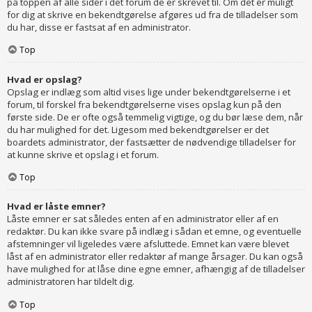
på toppen af alle sider i det forum de er skrevet til. Om det er muligt
for dig at skrive en bekendtgørelse afgøres ud fra de tilladelser som
du har, disse er fastsat af en administrator.
Top
Hvad er opslag?
Opslag er indlæg som altid vises lige under bekendtgørelserne i et
forum, til forskel fra bekendtgørelserne vises opslag kun på den
første side. De er ofte også temmelig vigtige, og du bør læse dem, når
du har mulighed for det. Ligesom med bekendtgørelser er det
boardets administrator, der fastsætter de nødvendige tilladelser for
at kunne skrive et opslag i et forum.
Top
Hvad er låste emner?
Låste emner er sat således enten af en administrator eller af en
redaktør. Du kan ikke svare på indlæg i sådan et emne, og eventuelle
afstemninger vil ligeledes være afsluttede. Emnet kan være blevet
låst af en administrator eller redaktør af mange årsager. Du kan også
have mulighed for at låse dine egne emner, afhængig af de tilladelser
administratoren har tildelt dig.
Top