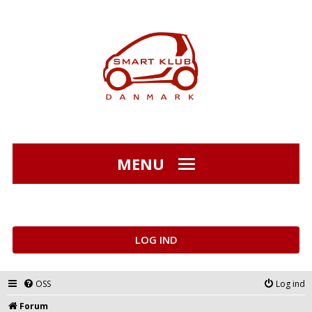
MENU
LOG IND
OSS
Log ind
Forum