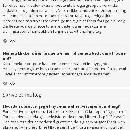
Din rang, som vises under dit brugernavn, indikerer særlige brugere,
for eksempel medlemskab af bestemte brugergrupper, herunder
redaktører og administratorer. Du kan ikke ændre teksten for en rang,
de er indstillet af en boardadministrator. Misbrug venligst ikke
boardet ved at skrive unødvendige indlæg blot for at forøge din rang.
De fleste boards vil ikke tolerere dette, og en redaktør eller
administrator vil simpelthen formindske dit antal indlæg.
Top
Når jeg klikker på en brugers email, bliver jeg bedt om at logge
ind?
Kun tilmeldte brugere kan sende emails via det indbyggede
emailsystem, og kun hvis en administrator har slået denne funktion til.
Dette er for at forhindre gæster i at misbruge emailsystemet.
Top
Skrive et indlæg
Hvordan opretter jeg et nyt emne eller besvarer et indlæg?
For at skrive et nyt emne i et forum, klikker du på knappen "Nyt emne".
For at skrive et indlæg i et eksisterende emne, klikker du på "Besvar".
Det kan være det er nødvendigt at tilmelde sig som bruger før du kan
skrive et nyt indlæg. Dine tilladelser i hvert forum vises altid i bunden