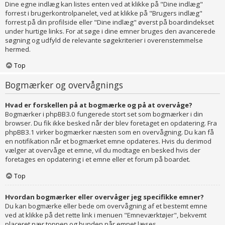
Dine egne indlæg kan listes enten ved at klikke på "Dine indlæg"
forrest i brugerkontrolpanelet, ved at klikke på "Brugers indlæg"
forrest på din profilside eller "Dine indlæg" øverst på boardindekset
under hurtige links. For at søge i dine emner bruges den avancerede
søgning og udfyld de relevante søgekriterier i overenstemmelse
hermed.
Top
Bogmærker og overvågnings
Hvad er forskellen på at bogmærke og på at overvåge?
Bogmærker i phpBB3.0 fungerede stort set som bogmærker i din
browser. Du fik ikke besked når der blev foretaget en opdatering. Fra
phpBB3.1 virker bogmærker næsten som en overvågning. Du kan få
en notifikation når et bogmærket emne opdateres. Hvis du derimod
vælger at overvåge et emne, vil du modtage en besked hvis der
foretages en opdatering i et emne eller et forum på boardet.
Top
Hvordan bogmærker eller overvåger jeg specifikke emner?
Du kan bogmærke eller bede om overvågning af et bestemt emne
ved at klikke på det rette link i menuen "Emneværktøjer", bekvemt
placeret nær toppen og bunden når emnet læses.