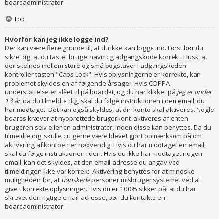
boardadministrator.
Top
Hvorfor kan jeg ikke logge ind?
Der kan være flere grunde til, at du ikke kan logge ind. Først bør du
sikre dig, at du taster brugernavn og adgangskode korrekt. Husk, at
der skelnes mellem store og små bogstaver i adgangskoden -
kontroller tasten "Caps Lock". Hvis oplysningerne er korrekte, kan
problemet skyldes en af følgende årsager: Hvis COPPA-
understøttelse er slået til på boardet, og du har klikket på
jeg er under
13 år
, da du tilmeldte dig, skal du følge instruktionen i den email, du
har modtaget. Det kan også skyldes, at din konto skal aktiveres. Nogle
boards kræver at nyoprettede brugerkonti aktiveres af enten
brugeren selv eller en administrator, inden disse kan benyttes. Da du
tilmeldte dig, skulle du gerne være blevet gjort opmærksom på om
aktivering af kontoen er nødvendig. Hvis du har modtaget en email,
skal du følge instruktionen i den. Hvis du ikke har modtaget nogen
email, kan det skyldes, at den email-adresse du angav ved
tilmeldingen ikke var korrekt. Aktivering benyttes for at mindske
muligheden for, at
uønskede
personer misbruger systemet ved at
give ukorrekte oplysninger. Hvis du er 100% sikker på, at du har
skrevet den rigtige email-adresse, bør du kontakte en
boardadministrator.