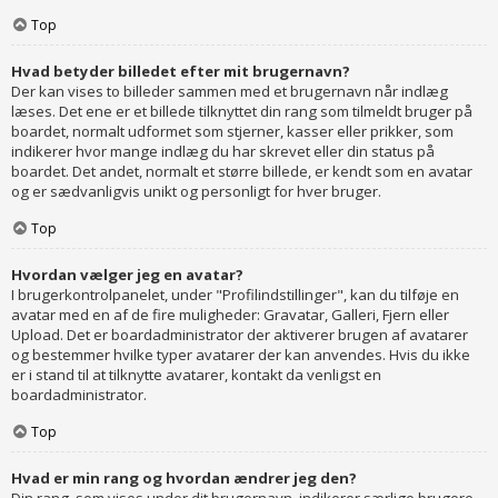
Top
Hvad betyder billedet efter mit brugernavn?
Der kan vises to billeder sammen med et brugernavn når indlæg
læses. Det ene er et billede tilknyttet din rang som tilmeldt bruger på
boardet, normalt udformet som stjerner, kasser eller prikker, som
indikerer hvor mange indlæg du har skrevet eller din status på
boardet. Det andet, normalt et større billede, er kendt som en avatar
og er sædvanligvis unikt og personligt for hver bruger.
Top
Hvordan vælger jeg en avatar?
I brugerkontrolpanelet, under "Profilindstillinger", kan du tilføje en
avatar med en af de fire muligheder: Gravatar, Galleri, Fjern eller
Upload. Det er boardadministrator der aktiverer brugen af avatarer
og bestemmer hvilke typer avatarer der kan anvendes. Hvis du ikke
er i stand til at tilknytte avatarer, kontakt da venligst en
boardadministrator.
Top
Hvad er min rang og hvordan ændrer jeg den?