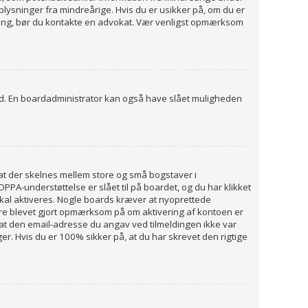
plysninger fra mindreårige. Hvis du er usikker på, om du er
ivning, bør du kontakte en advokat. Vær venligst opmærksom
med. En boardadministrator kan også have slået muligheden
, at der skelnes mellem store og små bogstaver i
PA-understøttelse er slået til på boardet, og du har klikket
o skal aktiveres. Nogle boards kræver at nyoprettede
være blevet gjort opmærksom på om aktivering af kontoen er
 at den email-adresse du angav ved tilmeldingen ikke var
r. Hvis du er 100% sikker på, at du har skrevet den rigtige