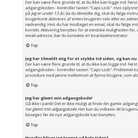
Der kan være flere grunde til, at du ikke kan logge ind. Før
adgangskoden - kontroller tasten "Caps Lock". Hvis oplysnin
på
jeg er under 13 år
, da du tilmeldte dig, skal du følge ins
brugerkonti aktiveres af enten brugeren selv eller en admin
nødvendig. Hvis du har modtaget en email, skal du følge ins
korrekt. Aktivering benyttes for at mindske muligheden for, 
email-adresse, bør du kontakte en boardadministrator.
Top
Jeg har tilmeldt mig for et stykke tid siden, og kan nu
Der kan være flere grunde til, at du ikke kan logge ind. Før
adgangskoden - kontroller tasten "Caps Lock". Problemet kan 
procedure med jævne mellemrum at fjerne brugere, som aldrig
Top
Jeg har glemt min adgangskode!
Gå ikke i panik! Det er ikke muligt at finde din gamle adgan
har glemt min adgangskode
. Her kan du indtaste dit bruger
besøges før de nye adgangskode kan benyttes.
Top
Hvorfor bliver jeg logget ud hele tiden?