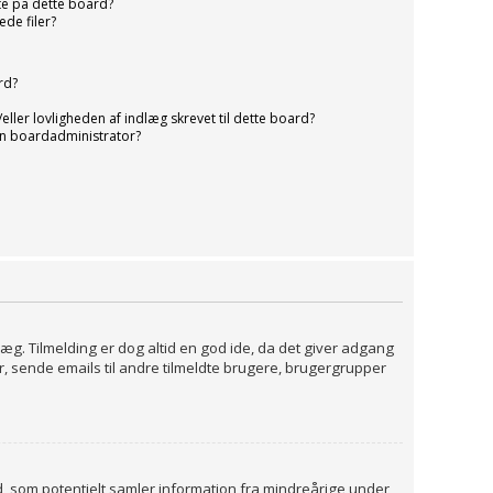
fte på dette board?
de filer?
rd?
ller lovligheden af indlæg skrevet til dette board?
n boardadministrator?
dlæg. Tilmelding er dog altid en god ide, da det giver adgang
r, sende emails til andre tilmeldte brugere, brugergrupper
ed, som potentielt samler information fra mindreårige under