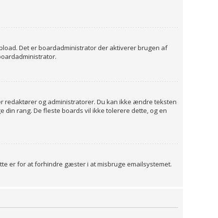
r Upload. Det er boardadministrator der aktiverer brugen af
 boardadministrator.
r redaktører og administratorer. Du kan ikke ændre teksten
 din rang. De fleste boards vil ikke tolerere dette, og en
te er for at forhindre gæster i at misbruge emailsystemet.