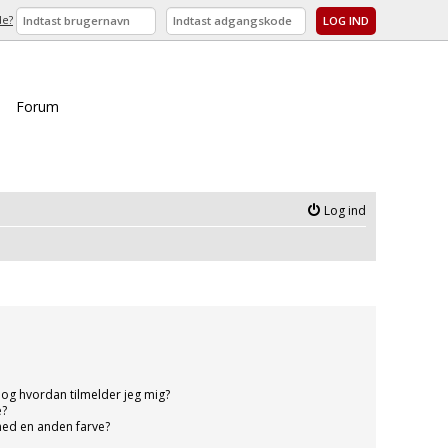
de?
Forum
Log ind
og hvordan tilmelder jeg mig?
e?
med en anden farve?