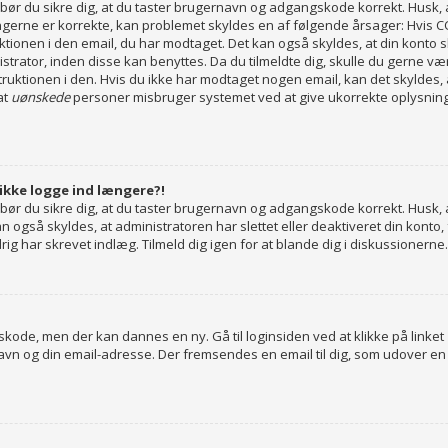
st bør du sikre dig, at du taster brugernavn og adgangskode korrekt. Husk
gerne er korrekte, kan problemet skyldes en af følgende årsager: Hvis COP
truktionen i den email, du har modtaget. Det kan også skyldes, at din kont
istrator, inden disse kan benyttes. Da du tilmeldte dig, skulle du gerne 
truktionen i den. Hvis du ikke har modtaget nogen email, kan det skyldes,
at
uønskede
personer misbruger systemet ved at give ukorrekte oplysninge
 ikke logge ind længere?!
st bør du sikre dig, at du taster brugernavn og adgangskode korrekt. Husk
også skyldes, at administratoren har slettet eller deaktiveret din konto, 
 har skrevet indlæg. Tilmeld dig igen for at blande dig i diskussionerne.
gskode, men der kan dannes en ny. Gå til loginsiden ved at klikke på linket
navn og din email-adresse. Der fremsendes en email til dig, som udover e