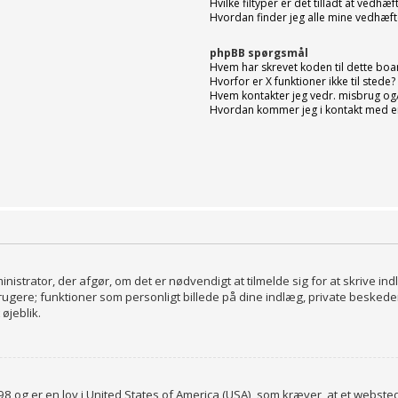
Hvilke filtyper er det tilladt at vedhæ
Hvordan finder jeg alle mine vedhæfte
phpBB spørgsmål
Hvem har skrevet koden til dette boa
Hvorfor er X funktioner ikke til stede?
Hvem kontakter jeg vedr. misbrug og/e
Hvordan kommer jeg i kontakt med e
inistrator, der afgør, om det er nødvendigt at tilmelde sig for at skrive in
rugere; funktioner som personligt billede på dine indlæg, private beskede
øjeblik.
98 og er en lov i United States of America (USA), som kræver, at et webst