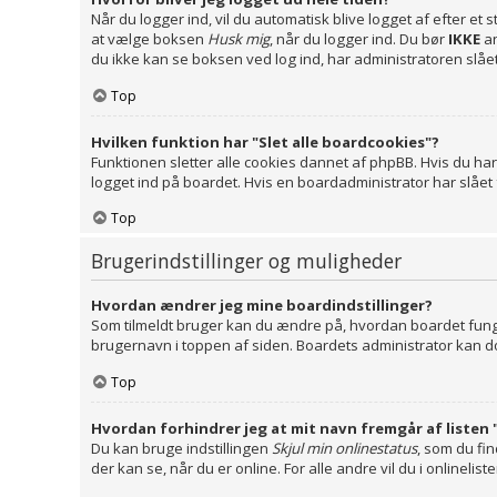
Når du logger ind, vil du automatisk blive logget af efter et
at vælge boksen
Husk mig
, når du logger ind. Du bør
IKKE
an
du ikke kan se boksen ved log ind, har administratoren slåe
Top
Hvilken funktion har "Slet alle boardcookies"?
Funktionen sletter alle cookies dannet af phpBB. Hvis du har
logget ind på boardet. Hvis en boardadministrator har slået fu
Top
Brugerindstillinger og muligheder
Hvordan ændrer jeg mine boardindstillinger?
Som tilmeldt bruger kan du ændre på, hvordan boardet funger
brugernavn i toppen af siden. Boardets administrator kan dog 
Top
Hvordan forhindrer jeg at mit navn fremgår af listen 
Du kan bruge indstillingen
Skjul min onlinestatus
, som du fi
der kan se, når du er online. For alle andre vil du i onlineli