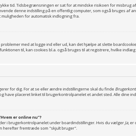
 stykke tid. Tidsbegrænsningen er sat for at mindske risikoen for misbrug a
vende denne indstilling på en offentlig computer, som også bruges af and
t muligheden for automatisk indlogning fra.
 problemer med at logge ind eller ud, kan det hjælpe at slette boardcookies
nktionen til, kan cookies bl.a. også bruges til at registrere, hvilke indlæg
er for dig. For at se eller ændre indstillingerne skal du finde
Brugerkont
have placeret linket til brugerkontrolpanelet et andet sted. Alle dine inds
"Hvem er online nu"?
nder i brugerkontrolpanelet under boardindstillinger. Hvis du vælger
Ja
, er
sten herefter fremtræde som "skjult bruger".