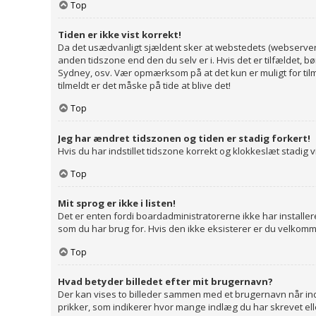
Top
Tiden er ikke vist korrekt!
Da det usædvanligt sjældent sker at webstedets (webserverens)
anden tidszone end den du selv er i. Hvis det er tilfældet, bø
Sydney, osv. Vær opmærksom på at det kun er muligt for tilm
tilmeldt er det måske på tide at blive det!
Top
Jeg har ændret tidszonen og tiden er stadig forkert!
Hvis du har indstillet tidszone korrekt og klokkeslæt stadig vi
Top
Mit sprog er ikke i listen!
Det er enten fordi boardadministratorerne ikke har installer
som du har brug for. Hvis den ikke eksisterer er du velkom
Top
Hvad betyder billedet efter mit brugernavn?
Der kan vises to billeder sammen med et brugernavn når indlæ
prikker, som indikerer hvor mange indlæg du har skrevet elle