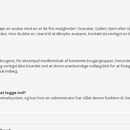
ilføje en avatar med en af de fire muligheder: Gravatar, Galleri, Fjern elle
 Hvis du ikke er i stand til at tilknytte avatarer, kontakt da venligst en
ge brugere, for eksempel medlemskab af bestemte brugergrupper, herunde
ug venligst ikke boardet ved at skrive unødvendige indlæg blot for at forøge
tal indlæg.
 at logge ind?
mailsystem, og kun hvis en administrator har slået denne funktion til. Det