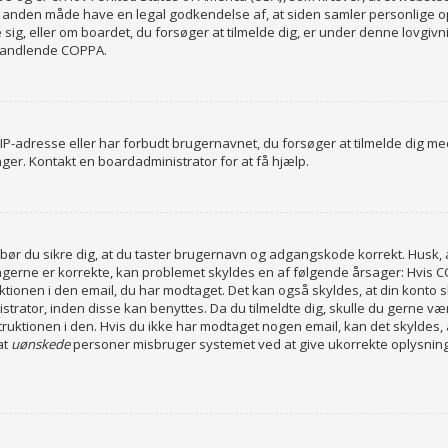
r på anden måde have en legal godkendelse af, at siden samler personlige o
de sig, eller om boardet, du forsøger at tilmelde dig, er under denne lovg
mhandlende COPPA.
 IP-adresse eller har forbudt brugernavnet, du forsøger at tilmelde dig 
inger. Kontakt en boardadministrator for at få hjælp.
st bør du sikre dig, at du taster brugernavn og adgangskode korrekt. Husk
gerne er korrekte, kan problemet skyldes en af følgende årsager: Hvis COP
truktionen i den email, du har modtaget. Det kan også skyldes, at din kont
istrator, inden disse kan benyttes. Da du tilmeldte dig, skulle du gerne 
truktionen i den. Hvis du ikke har modtaget nogen email, kan det skyldes,
at
uønskede
personer misbruger systemet ved at give ukorrekte oplysninge