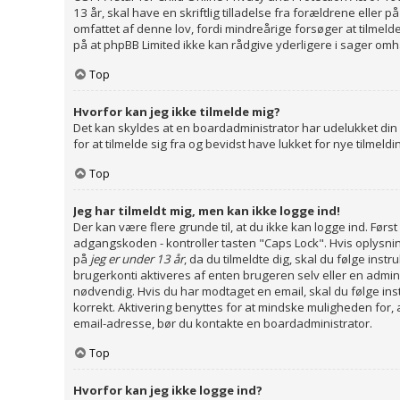
13 år, skal have en skriftlig tilladelse fra forældrene elle
omfattet af denne lov, fordi mindreårige forsøger at tilmel
på at phpBB Limited ikke kan rådgive yderligere i sager o
Top
Hvorfor kan jeg ikke tilmelde mig?
Det kan skyldes at en boardadministrator har udelukket din
for at tilmelde sig fra og bevidst have lukket for nye tilmeld
Top
Jeg har tilmeldt mig, men kan ikke logge ind!
Der kan være flere grunde til, at du ikke kan logge ind. Før
adgangskoden - kontroller tasten "Caps Lock". Hvis oplysnin
på
jeg er under 13 år
, da du tilmeldte dig, skal du følge ins
brugerkonti aktiveres af enten brugeren selv eller en admin
nødvendig. Hvis du har modtaget en email, skal du følge ins
korrekt. Aktivering benyttes for at mindske muligheden for, 
email-adresse, bør du kontakte en boardadministrator.
Top
Hvorfor kan jeg ikke logge ind?