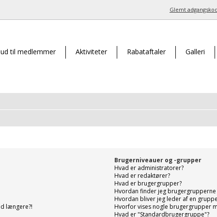
Glemt adgangsko
bud til medlemmer
Aktiviteter
Rabataftaler
Galleri
Brugerniveauer og -grupper
Hvad er administratorer?
Hvad er redaktører?
Hvad er brugergrupper?
Hvordan finder jeg brugergrupperne 
Hvordan bliver jeg leder af en grupp
ind længere?!
Hvorfor vises nogle brugergrupper 
Hvad er "Standardbrugergruppe"?