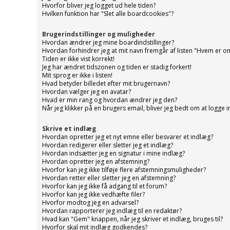
Hvorfor bliver jeg logget ud hele tiden?
Hvilken funktion har "Slet alle boardcookies"?
Brugerindstillinger og muligheder
Hvordan ændrer jeg mine boardindstillinger?
Hvordan forhindrer jeg at mit navn fremgår af listen "Hvem er on
Tiden er ikke vist korrekt!
Jeg har ændret tidszonen og tiden er stadig forkert!
Mit sprog er ikke i listen!
Hvad betyder billedet efter mit brugernavn?
Hvordan vælger jeg en avatar?
Hvad er min rang og hvordan ændrer jeg den?
Når jeg klikker på en brugers email, bliver jeg bedt om at logge i
Skrive et indlæg
Hvordan opretter jeg et nyt emne eller besvarer et indlæg?
Hvordan redigerer eller sletter jeg et indlæg?
Hvordan indsætter jeg en signatur i mine indlæg?
Hvordan opretter jeg en afstemning?
Hvorfor kan jeg ikke tilføje flere afstemningsmuligheder?
Hvordan retter eller sletter jeg en afstemning?
Hvorfor kan jeg ikke få adgang til et forum?
Hvorfor kan jeg ikke vedhæfte filer?
Hvorfor modtog jeg en advarsel?
Hvordan rapporterer jeg indlæg til en redaktør?
Hvad kan "Gem" knappen, når jeg skriver et indlæg, bruges til?
Hvorfor skal mit indlæg godkendes?