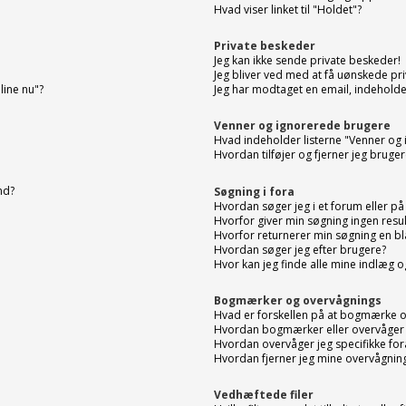
Hvad viser linket til "Holdet"?
Private beskeder
Jeg kan ikke sende private beskeder!
Jeg bliver ved med at få uønskede pr
line nu"?
Jeg har modtaget en email, indehold
Venner og ignorerede brugere
Hvad indeholder listerne "Venner og
Hvordan tilføjer og fjerner jeg bruge
nd?
Søgning i fora
Hvordan søger jeg i et forum eller p
Hvorfor giver min søgning ingen resul
Hvorfor returnerer min søgning en bl
Hvordan søger jeg efter brugere?
Hvor kan jeg finde alle mine indlæg 
Bogmærker og overvågnings
Hvad er forskellen på at bogmærke o
Hvordan bogmærker eller overvåger 
Hvordan overvåger jeg specifikke for
Hvordan fjerner jeg mine overvågnin
Vedhæftede filer