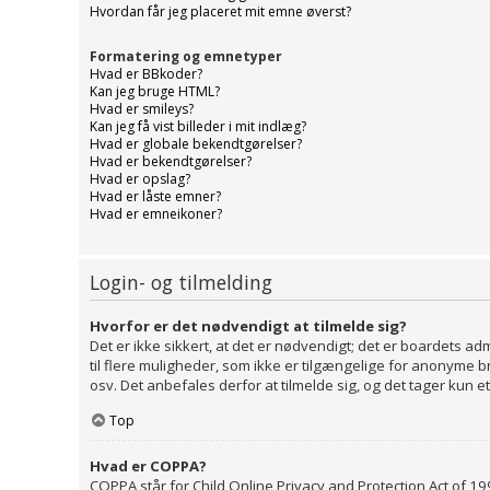
Hvordan får jeg placeret mit emne øverst?
Formatering og emnetyper
Hvad er BBkoder?
Kan jeg bruge HTML?
Hvad er smileys?
Kan jeg få vist billeder i mit indlæg?
Hvad er globale bekendtgørelser?
Hvad er bekendtgørelser?
Hvad er opslag?
Hvad er låste emner?
Hvad er emneikoner?
Login- og tilmelding
Hvorfor er det nødvendigt at tilmelde sig?
Det er ikke sikkert, at det er nødvendigt; det er boardets adm
til flere muligheder, som ikke er tilgængelige for anonyme b
osv. Det anbefales derfor at tilmelde sig, og det tager kun et 
Top
Hvad er COPPA?
COPPA står for Child Online Privacy and Protection Act of 19