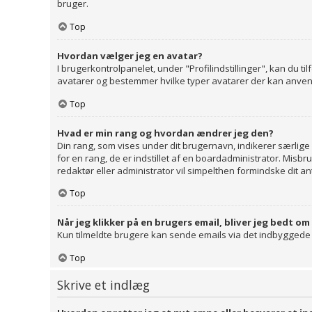
bruger.
Top
Hvordan vælger jeg en avatar?
I brugerkontrolpanelet, under "Profilindstillinger", kan du t
avatarer og bestemmer hvilke typer avatarer der kan anvendes.
Top
Hvad er min rang og hvordan ændrer jeg den?
Din rang, som vises under dit brugernavn, indikerer særli
for en rang, de er indstillet af en boardadministrator. Misbr
redaktør eller administrator vil simpelthen formindske dit an
Top
Når jeg klikker på en brugers email, bliver jeg bedt om
Kun tilmeldte brugere kan sende emails via det indbyggede e
Top
Skrive et indlæg