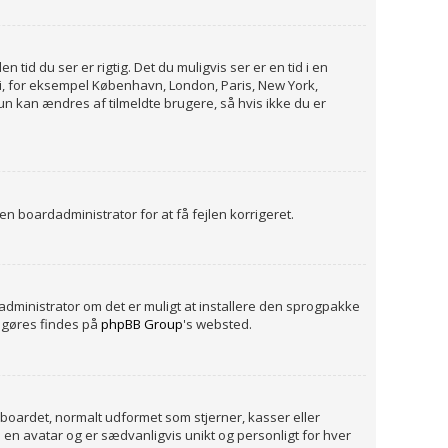
id du ser er rigtig. Det du muligvis ser er en tid i en
ig i, for eksempel København, London, Paris, New York,
un kan ændres af tilmeldte brugere, så hvis ikke du er
 en boardadministrator for at få fejlen korrigeret.
dadministrator om det er muligt at installere den sprogpakke
e gøres findes på
phpBB Group
's websted.
 boardet, normalt udformet som stjerner, kasser eller
m en avatar og er sædvanligvis unikt og personligt for hver