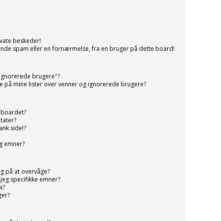
ivate beskeder!
ende spam eller en fornærmelse, fra en bruger på dette board!
 ignorerede brugere"?
re på mine lister over venner og ignorerede brugere?
å boardet?
tater?
ank side!?
og emner?
g på at overvåge?
jeg specifikke emner?
a?
ger?