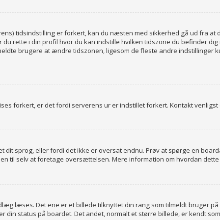
 tidsindstilling er forkert, kan du næsten med sikkerhed gå ud fra at den t
r du rette i din profil hvor du kan indstille hvilken tidszone du befinder d
eldte brugere at ændre tidszonen, ligesom de fleste andre indstillinger k
ses forkert, er det fordi serverens ur er indstillet forkert. Kontakt venligst
et dit sprog, eller fordi det ikke er oversat endnu. Prøv at spørge en boar
men til selv at foretage oversættelsen. Mere information om hvordan dett
g læses. Det ene er et billede tilknyttet din rang som tilmeldt bruger på
r din status på boardet. Det andet, normalt et større billede, er kendt so