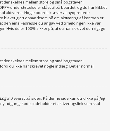
, at der skelnes mellem store og små bogstaver i
PA-understøttelse er slået til på boardet, og du har klikket
o skal aktiveres. Nogle boards kræver at nyoprettede
være blevet gjort opmærksom på om aktivering af kontoen er
 at den email-adresse du angav ved tilmeldingen ikke var
r. Hvis du er 100% sikker på, at du har skrevet den rigtige
, at der skelnes mellem store og små bogstaver i
fordi du ikke har skrevet nogle indlæg. Det er normal
Log ind
øverst på siden. På denne side kan du klikke på
Jeg
n ny adgangskode, indeholder et aktiveringslink som skal