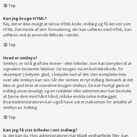
Top
Kan jeg bruge HTML?
Nej, det er ikke muligt at skrive HTML-kode i indlæg og få det vist som
HTML. Det meste af den formatering, der kan udføres med HTML, kan
udføres ved at anvende BBkode i stedet.
Top
Hvad er smileys?
Smileys, er små grafiske ikoner - eller billeder, som kan benyttes til at
signalere bestemte følelser. De bruges via en kort tekstkode, for
eksempel :) betyder glad, :( betyder ked af det. Den komplette liste
over alle smileys kan ses når der skrives et nyt indlæg. Bemærk at det
ikke er god tone at overdrive brugen smileys. De kan hurtigt gøre et
indlæg uoverskueligt, og en redaktør eller administrator kan beslutte
at fjerne dem med hård hånd, måske endda selve indlægget.
Boardadministratoren kan også have sat et maksimum for antallet af
smileys pr. indlæg.
Top
Kan jeg få vist billeder i mit indlæg?
Ja, det kan du. Hvis administratoren har tilladt vedhæftede filer, kan