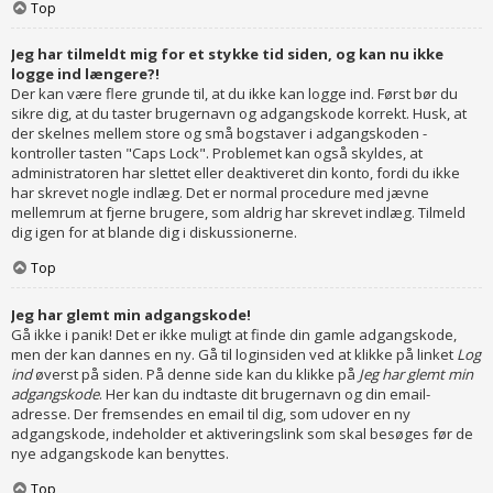
Top
Jeg har tilmeldt mig for et stykke tid siden, og kan nu ikke
logge ind længere?!
Der kan være flere grunde til, at du ikke kan logge ind. Først bør du
sikre dig, at du taster brugernavn og adgangskode korrekt. Husk, at
der skelnes mellem store og små bogstaver i adgangskoden -
kontroller tasten "Caps Lock". Problemet kan også skyldes, at
administratoren har slettet eller deaktiveret din konto, fordi du ikke
har skrevet nogle indlæg. Det er normal procedure med jævne
mellemrum at fjerne brugere, som aldrig har skrevet indlæg. Tilmeld
dig igen for at blande dig i diskussionerne.
Top
Jeg har glemt min adgangskode!
Gå ikke i panik! Det er ikke muligt at finde din gamle adgangskode,
men der kan dannes en ny. Gå til loginsiden ved at klikke på linket
Log
ind
øverst på siden. På denne side kan du klikke på
Jeg har glemt min
adgangskode
. Her kan du indtaste dit brugernavn og din email-
adresse. Der fremsendes en email til dig, som udover en ny
adgangskode, indeholder et aktiveringslink som skal besøges før de
nye adgangskode kan benyttes.
Top