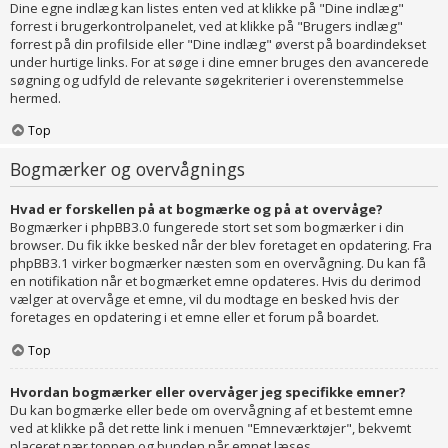
Dine egne indlæg kan listes enten ved at klikke på "Dine indlæg"
forrest i brugerkontrolpanelet, ved at klikke på "Brugers indlæg"
forrest på din profilside eller "Dine indlæg" øverst på boardindekset
under hurtige links. For at søge i dine emner bruges den avancerede
søgning og udfyld de relevante søgekriterier i overenstemmelse
hermed.
Top
Bogmærker og overvågnings
Hvad er forskellen på at bogmærke og på at overvåge?
Bogmærker i phpBB3.0 fungerede stort set som bogmærker i din
browser. Du fik ikke besked når der blev foretaget en opdatering. Fra
phpBB3.1 virker bogmærker næsten som en overvågning. Du kan få
en notifikation når et bogmærket emne opdateres. Hvis du derimod
vælger at overvåge et emne, vil du modtage en besked hvis der
foretages en opdatering i et emne eller et forum på boardet.
Top
Hvordan bogmærker eller overvåger jeg specifikke emner?
Du kan bogmærke eller bede om overvågning af et bestemt emne
ved at klikke på det rette link i menuen "Emneværktøjer", bekvemt
placeret nær toppen og bunden når emnet læses.