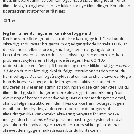
med. En boardadministrator kan også have slået muligheden for at
tilmelde sig fra og bevidst have lukket for nye tilmeldinger. Kontakt en
boardadministrator for at få hjælp.
Top
Jeg har tilmeldt mig, men kan ikke logge ind!
Der kan være flere grunde til, at du ikke kan logge ind. Først bør du
sikre dig, at du taster brugernavn og adgangskode korrekt. Husk, at
der skelnes mellem store og små bogstaver i adgangskoden -
kontroller tasten "Caps Lock". Hvis oplysningerne er korrekte, kan
problemet skyldes en af følgende årsager: Hvis COPPA-
understøttelse er slået til på boardet, og du har klikket på
jeg er under
13 år
, da du tilmeldte dig, skal du følge instruktionen i den email, du
har modtaget. Det kan også skyldes, at din konto skal aktiveres. Nogle
boards kræver at nyoprettede brugerkonti aktiveres af enten
brugeren selv eller en administrator, inden disse kan benyttes. Da du
tilmeldte dig, skulle du gerne være blevet gjort opmærksom på om
aktivering af kontoen er nødvendig. Hvis du har modtaget en email,
skal du følge instruktionen i den. Hvis du ikke har modtaget nogen
email, kan det skyldes, at den email-adresse du angav ved
tilmeldingen ikke var korrekt. Aktivering benyttes for at mindske
muligheden for, at
uønskede
personer misbruger systemet ved at
give ukorrekte oplysninger. Hvis du er 100% sikker på, at du har
skrevet den rigtige email-adresse, bør du kontakte en