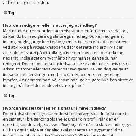
af forum- og emnesiden.
Top
Hvordan redigerer eller sletter jeg et indlæg?
Med mindre du er boardets administrator eller forummets redaktør,
så kan du kun redigere og slette egne indlæg. Du kan redigere et
indlæg, nogle gange kun i et begrænset tidsrum efter det er skrevet,
ved at klikke på
rediger
knappen ud for det rette indlæg. Hvis der
allerede er svaret på dit indlæg, bliver der indsat en bemærkning
nederst i indlægget om hvornår og hvor mange gange du har
redigeret. Denne bemærkning indsættes ikke automatisk, hvis det er
administratorer eller redaktører der redigerer. De kan dog vælge at
indsætte bemærkningen med info om hvad der er redigeret og
hvorfor. Vær opmærksom på, at almindelige brugere ikke kan slette et
indlæg, når først der er blevet svaret på det
Top
Hvordan indsætter jeg en signatur i mine indlæg?
For et indsætte en signatur nederst i dit indlæg, skal du først oprette
en signatur i brugerkontrolpanelet under din profil. Når den er
oprettet, kan du vælge boksen
Tilføj signatur
når du skriver indlægget.
Du kan også vælge at der altid skal indsættes en signatur til dine
indlæg, ved at gå ind i
Rediger skriveindstillinger
og vælge at