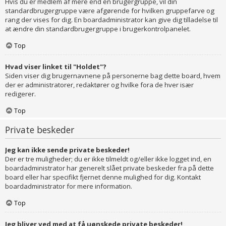
Hvis du er medlem af mere end en brugergruppe, vil din
standardbrugergruppe være afgørende for hvilken gruppefarve og
rang der vises for dig. En boardadministrator kan give dig tilladelse til
at ændre din standardbrugergruppe i brugerkontrolpanelet.
Top
Hvad viser linket til "Holdet"?
Siden viser dig brugernavnene på personerne bag dette board, hvem
der er administratorer, redaktører og hvilke fora de hver især
redigerer.
Top
Private beskeder
Jeg kan ikke sende private beskeder!
Der er tre muligheder; du er ikke tilmeldt og/eller ikke logget ind, en
boardadministrator har generelt slået private beskeder fra på dette
board eller har specifikt fjernet denne mulighed for dig. Kontakt
boardadministrator for mere information.
Top
Jeg bliver ved med at få uønskede private beskeder!