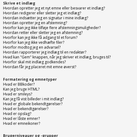
Skrive et indlæg
Hvordan opretter jeg et nyt emne eller besvarer et indlæg?
Hvordan redigerer eller sletter jeg et indlæg?
Hvordan indsætter jeg en signatur i mine indlæg?
Hvordan opretter jeg en afstemning?
Hvorfor kan jeg ikke tilføje flere afstemningsmuligheder?
Hvordan retter eller sletter jeg en afstemning?
Hvorfor kan jeg ikke få adgang til et forum?
Hvorfor kan jeg ikke vedhæfte filer?
Hvorfor modtog jeg en advarsel?
Hvordan rapporterer jeg indlæg til en redaktør?
Hvad kan "Gem" knappen, når jeg skriver et indlæg, bruges til?
Hvorfor skal mit indlæg godkendes?
Hvordan får jeg placeret mit emne øverst?
Formatering og emnetyper
Hvad er BBkoder?
Kan jeg bruge HTML?
Hvad er smileys?
Kan jeg få vist billeder i mit indlæg?
Hvad er globale bekendtgørelser?
Hvad er bekendtgørelser?
Hvad er opslag?
Hvad er låste emner?
Hvad er emneikoner?
Brugerniveauer og -grupper