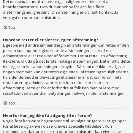
Det maksimale antal afstemningsmuligheder er indstillet af
boardadministrator. Hvis du har behov for at tilføje flere
afstemningsmuligheder til din afstemning end tilladt, kontakt da
venligst en boardadministrator.
Top
Hvordan retter eller sletter jeg en afstemning?
Ligesom med andre emneindlæg, kan afstemninger kun rettes af den
person som oprindeligt oprettede afstemningen, eller af en
administrator eller redaktør af forummet. For at rette i en afstemning
(teksten), klik da på det første indlæg i afstemningen. Det er altid dette
indlæg, som har afstemningen tilknyttet. Såfremt der ikke er afgivet
nogen stemmer, kan der rettes og slettes i afstemningsmulighederne.
Hvis der derimod er blevet afgivet stemmer er det kun forummets
redaktører og administratorer, der kan rette eller slette en
afstemning. Dette er for at forhindre at folk kan manipulere med
resultatet ved at ændre i betydningen halvvejs inde i afstemningen.
Top
Hvorfor kan jeg ikke få adgang til et forum?
Nogle fora kan være begrænsede til udvalgte brugere eller grupper.
For at læse og skrive i disse kræves specielle tilladelser. Kun
forummets redaktører eller en boardadministrator kan give disse