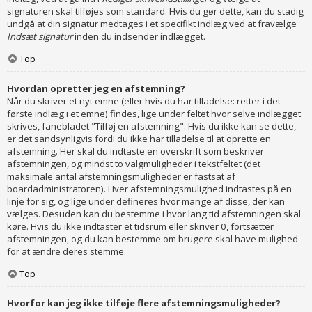
signaturen skal tilføjes som standard. Hvis du gør dette, kan du stadig
undgå at din signatur medtages i et specifikt indlæg ved at fravælge
Indsæt signatur
inden du indsender indlægget.
Top
Hvordan opretter jeg en afstemning?
Når du skriver et nyt emne (eller hvis du har tilladelse: retter i det
første indlæg i et emne) findes, lige under feltet hvor selve indlægget
skrives, fanebladet "Tilføj en afstemning". Hvis du ikke kan se dette,
er det sandsynligvis fordi du ikke har tilladelse til at oprette en
afstemning. Her skal du indtaste en overskrift som beskriver
afstemningen, og mindst to valgmuligheder i tekstfeltet (det
maksimale antal afstemningsmuligheder er fastsat af
boardadministratoren). Hver afstemningsmulighed indtastes på en
linje for sig, og lige under defineres hvor mange af disse, der kan
vælges. Desuden kan du bestemme i hvor lang tid afstemningen skal
køre. Hvis du ikke indtaster et tidsrum eller skriver 0, fortsætter
afstemningen, og du kan bestemme om brugere skal have mulighed
for at ændre deres stemme.
Top
Hvorfor kan jeg ikke tilføje flere afstemningsmuligheder?