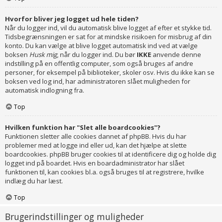
Hvorfor bliver jeg logget ud hele tiden?
Når du logger ind, vil du automatisk blive logget af efter et stykke tid.
Tidsbegrænsningen er sat for at mindske risikoen for misbrug af din
konto. Du kan vælge at blive logget automatisk ind ved at vælge
boksen
Husk mig
, når du logger ind. Du bør
IKKE
anvende denne
indstilling på en offentlig computer, som også bruges af andre
personer, for eksempel på biblioteker, skoler osv. Hvis du ikke kan se
boksen ved log ind, har administratoren slået muligheden for
automatisk indlogning fra.
Top
Hvilken funktion har "Slet alle boardcookies"?
Funktionen sletter alle cookies dannet af phpBB. Hvis du har
problemer med at logge ind eller ud, kan det hjælpe at slette
boardcookies. phpBB bruger cookies til at identificere dig og holde dig
logget ind på boardet. Hvis en boardadministrator har slået
funktionen til, kan cookies bl.a. også bruges til at registrere, hvilke
indlæg du har læst.
Top
Brugerindstillinger og muligheder