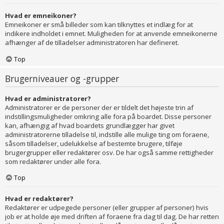
Hvad er emneikoner?
Emneikoner er små billeder som kan tilknyttes et indlæg for at
indikere indholdet i emnet. Muligheden for at anvende emneikonerne
afhænger af de tilladelser administratoren har defineret.
Top
Brugerniveauer og -grupper
Hvad er administratorer?
Administratorer er de personer der er tildelt det højeste trin af
indstillingsmuligheder omkring alle fora på boardet. Disse personer
kan, afhængig af hvad boardets grundlægger har givet
administratorerne tilladelse til, indstille alle mulige ting om foraene,
såsom tilladelser, udelukkelse af bestemte brugere, tilføje
brugergrupper eller redaktører osv. De har også samme rettigheder
som redaktører under alle fora.
Top
Hvad er redaktører?
Redaktører er udpegede personer (eller grupper af personer) hvis
job er at holde øje med driften af foraene fra dag til dag. De har retten