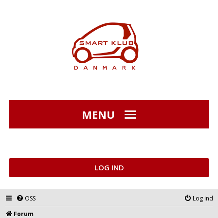
MENU
LOG IND
OSS
Log ind
Forum