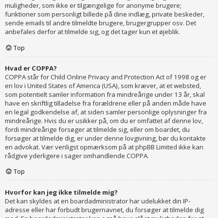
muligheder, som ikke er tilgængelige for anonyme brugere;
funktioner som personligt billede på dine indlæg, private beskeder,
sende emails til andre tilmeldte brugere, brugergrupper osv. Det
anbefales derfor at tilmelde sig, og det tager kun et øjeblik.
Top
Hvad er COPPA?
COPPA står for Child Online Privacy and Protection Act of 1998 og er
en lov i United States of America (USA), som kræver, at et websted,
som potentielt samler information fra mindreårige under 13 år, skal
have en skriftlig tilladelse fra forældrene eller på anden måde have
en legal godkendelse af, at siden samler personlige oplysninger fra
mindreårige. Hvis du er usikker på, om du er omfattet af denne lov,
fordi mindreårige forsøger at tilmelde sig, eller om boardet, du
forsøger at tilmelde dig, er under denne lovgivning, bør du kontakte
en advokat. Vær venligst opmærksom på at phpBB Limited ikke kan
rådgive yderligere i sager omhandlende COPPA.
Top
Hvorfor kan jeg ikke tilmelde mig?
Det kan skyldes at en boardadministrator har udelukket din IP-
adresse eller har forbudt brugernavnet, du forsøger at tilmelde dig