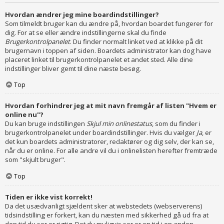
Hvordan ændrer jeg mine boardindstillinger?
Som tilmeldt bruger kan du ændre på, hvordan boardet fungerer for
dig. For at se eller ændre indstillingerne skal du finde
Brugerkontrolpanelet
. Du finder normalt linket ved at klikke på dit
brugernavn i toppen af siden. Boardets administrator kan dog have
placeret linket til brugerkontrolpanelet et andet sted. Alle dine
indstillinger bliver gemt til dine næste besøg.
Top
Hvordan forhindrer jeg at mit navn fremgår af listen "Hvem er
online nu"?
Du kan bruge indstillingen
Skjul min onlinestatus
, som du finder i
brugerkontrolpanelet under boardindstillinger. Hvis du vælger
Ja
, er
det kun boardets administratorer, redaktører og dig selv, der kan se,
når du er online. For alle andre vil du i onlinelisten herefter fremtræde
som "skjult bruger".
Top
Tiden er ikke vist korrekt!
Da det usædvanligt sjældent sker at webstedets (webserverens)
tidsindstilling er forkert, kan du næsten med sikkerhed gå ud fra at