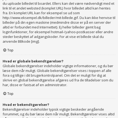
du uploade billedet til boardet. Ellers kan det være nødvendigt med et
link til et andet websted (komplet URL) hvor billedet altid kan hentes
fra. En komplet URL kan for eksempel se ud som
http://www.eksempel.dk/billeder/mit-billede.gif. Du kan ikke henvise til
billeder på din egen maskine (medmindre disse er på en server der
altid er forbundet med Internettet). Ej heller billeder gemt bag
loginfunktioner, for eksempel hotmail-/yahoo-postkasser eller andre
steder beskyttet af adgangskoder. For at vise et billede skal du
anvende BBkode [img].
Top
Hvad er globale bekendtgørelser?
Globale bekendtgørelser indeholder vigtige informationer, og du bør
læse dem når muligt. Globale bekendtgørelser vises i toppen af alle
fora og tillige i dit brugerkontrolpanel. Om det er muligt for dig at
skrive en global bekendtgørelse afgøres ud fra de tilladelser som du
har, disse er fastsat af en administrator.
Top
Hvad er bekendtgørelser?
Bekendtgørelser indeholder typisk vigtige beskeder angående
forummet, og du bør læse dem når muligt. Bekendtgørelser vises altid