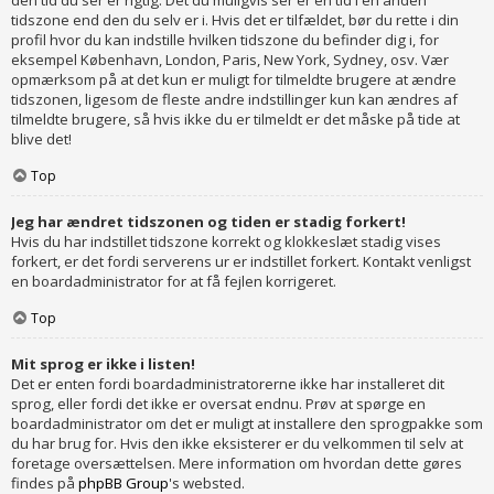
den tid du ser er rigtig. Det du muligvis ser er en tid i en anden
tidszone end den du selv er i. Hvis det er tilfældet, bør du rette i din
profil hvor du kan indstille hvilken tidszone du befinder dig i, for
eksempel København, London, Paris, New York, Sydney, osv. Vær
opmærksom på at det kun er muligt for tilmeldte brugere at ændre
tidszonen, ligesom de fleste andre indstillinger kun kan ændres af
tilmeldte brugere, så hvis ikke du er tilmeldt er det måske på tide at
blive det!
Top
Jeg har ændret tidszonen og tiden er stadig forkert!
Hvis du har indstillet tidszone korrekt og klokkeslæt stadig vises
forkert, er det fordi serverens ur er indstillet forkert. Kontakt venligst
en boardadministrator for at få fejlen korrigeret.
Top
Mit sprog er ikke i listen!
Det er enten fordi boardadministratorerne ikke har installeret dit
sprog, eller fordi det ikke er oversat endnu. Prøv at spørge en
boardadministrator om det er muligt at installere den sprogpakke som
du har brug for. Hvis den ikke eksisterer er du velkommen til selv at
foretage oversættelsen. Mere information om hvordan dette gøres
findes på
phpBB Group
's websted.