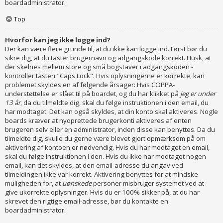
boardadministrator.
Top
Hvorfor kan jeg ikke logge ind?
Der kan være flere grunde til, at du ikke kan logge ind. Først bør du
sikre dig, at du taster brugernavn og adgangskode korrekt. Husk, at
der skelnes mellem store og små bogstaver i adgangskoden -
kontroller tasten "Caps Lock". Hvis oplysningerne er korrekte, kan
problemet skyldes en af følgende årsager: Hvis COPPA-
understøttelse er slået til på boardet, og du har klikket på
jeg er under
13 år
, da du tilmeldte dig, skal du følge instruktionen i den email, du
har modtaget. Det kan også skyldes, at din konto skal aktiveres. Nogle
boards kræver at nyoprettede brugerkonti aktiveres af enten
brugeren selv eller en administrator, inden disse kan benyttes. Da du
tilmeldte dig, skulle du gerne være blevet gjort opmærksom på om
aktivering af kontoen er nødvendig. Hvis du har modtaget en email,
skal du følge instruktionen i den. Hvis du ikke har modtaget nogen
email, kan det skyldes, at den email-adresse du angav ved
tilmeldingen ikke var korrekt. Aktivering benyttes for at mindske
muligheden for, at
uønskede
personer misbruger systemet ved at
give ukorrekte oplysninger. Hvis du er 100% sikker på, at du har
skrevet den rigtige email-adresse, bør du kontakte en
boardadministrator.