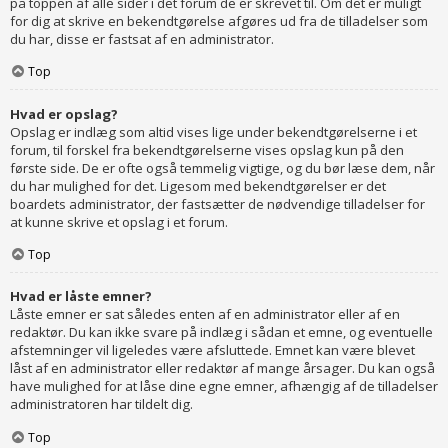
på toppen af alle sider i det forum de er skrevet til. Om det er muligt
for dig at skrive en bekendtgørelse afgøres ud fra de tilladelser som
du har, disse er fastsat af en administrator.
Top
Hvad er opslag?
Opslag er indlæg som altid vises lige under bekendtgørelserne i et
forum, til forskel fra bekendtgørelserne vises opslag kun på den
første side. De er ofte også temmelig vigtige, og du bør læse dem, når
du har mulighed for det. Ligesom med bekendtgørelser er det
boardets administrator, der fastsætter de nødvendige tilladelser for
at kunne skrive et opslag i et forum.
Top
Hvad er låste emner?
Låste emner er sat således enten af en administrator eller af en
redaktør. Du kan ikke svare på indlæg i sådan et emne, og eventuelle
afstemninger vil ligeledes være afsluttede. Emnet kan være blevet
låst af en administrator eller redaktør af mange årsager. Du kan også
have mulighed for at låse dine egne emner, afhængig af de tilladelser
administratoren har tildelt dig.
Top