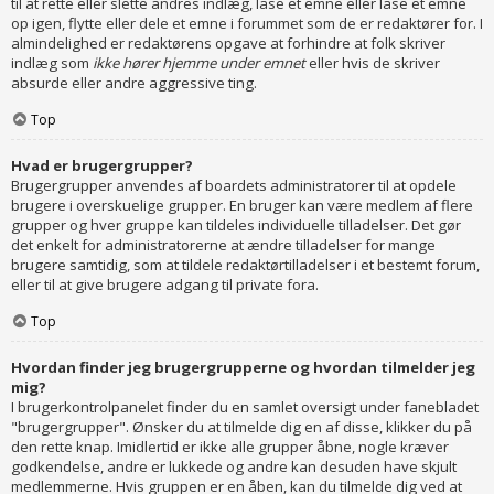
til at rette eller slette andres indlæg, låse et emne eller låse et emne
op igen, flytte eller dele et emne i forummet som de er redaktører for. I
almindelighed er redaktørens opgave at forhindre at folk skriver
indlæg som
ikke hører hjemme under emnet
eller hvis de skriver
absurde eller andre aggressive ting.
Top
Hvad er brugergrupper?
Brugergrupper anvendes af boardets administratorer til at opdele
brugere i overskuelige grupper. En bruger kan være medlem af flere
grupper og hver gruppe kan tildeles individuelle tilladelser. Det gør
det enkelt for administratorerne at ændre tilladelser for mange
brugere samtidig, som at tildele redaktørtilladelser i et bestemt forum,
eller til at give brugere adgang til private fora.
Top
Hvordan finder jeg brugergrupperne og hvordan tilmelder jeg
mig?
I brugerkontrolpanelet finder du en samlet oversigt under fanebladet
"brugergrupper". Ønsker du at tilmelde dig en af disse, klikker du på
den rette knap. Imidlertid er ikke alle grupper åbne, nogle kræver
godkendelse, andre er lukkede og andre kan desuden have skjult
medlemmerne. Hvis gruppen er en åben, kan du tilmelde dig ved at