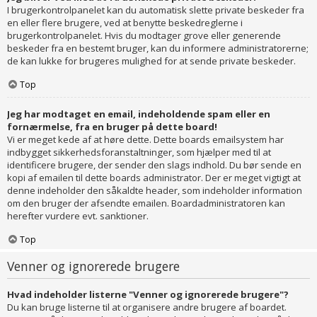
I brugerkontrolpanelet kan du automatisk slette private beskeder fra
en eller flere brugere, ved at benytte beskedreglerne i
brugerkontrolpanelet. Hvis du modtager grove eller generende
beskeder fra en bestemt bruger, kan du informere administratorerne;
de kan lukke for brugeres mulighed for at sende private beskeder.
Top
Jeg har modtaget en email, indeholdende spam eller en
fornærmelse, fra en bruger på dette board!
Vi er meget kede af at høre dette. Dette boards emailsystem har
indbygget sikkerhedsforanstaltninger, som hjælper med til at
identificere brugere, der sender den slags indhold. Du bør sende en
kopi af emailen til dette boards administrator. Der er meget vigtigt at
denne indeholder den såkaldte header, som indeholder information
om den bruger der afsendte emailen. Boardadministratoren kan
herefter vurdere evt. sanktioner.
Top
Venner og ignorerede brugere
Hvad indeholder listerne "Venner og ignorerede brugere"?
Du kan bruge listerne til at organisere andre brugere af boardet.