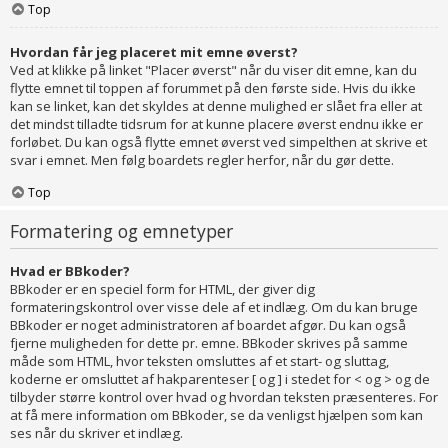
Top
Hvordan får jeg placeret mit emne øverst?
Ved at klikke på linket "Placer øverst" når du viser dit emne, kan du
flytte emnet til toppen af forummet på den første side. Hvis du ikke
kan se linket, kan det skyldes at denne mulighed er slået fra eller at
det mindst tilladte tidsrum for at kunne placere øverst endnu ikke er
forløbet. Du kan også flytte emnet øverst ved simpelthen at skrive et
svar i emnet. Men følg boardets regler herfor, når du gør dette.
Top
Formatering og emnetyper
Hvad er BBkoder?
BBkoder er en speciel form for HTML, der giver dig
formateringskontrol over visse dele af et indlæg. Om du kan bruge
BBkoder er noget administratoren af boardet afgør. Du kan også
fjerne muligheden for dette pr. emne. BBkoder skrives på samme
måde som HTML, hvor teksten omsluttes af et start- og sluttag,
koderne er omsluttet af hakparenteser [ og ] i stedet for < og > og de
tilbyder større kontrol over hvad og hvordan teksten præsenteres. For
at få mere information om BBkoder, se da venligst hjælpen som kan
ses når du skriver et indlæg.