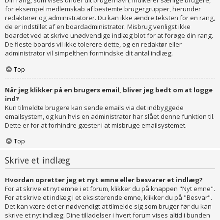
Din rang, som vises under dit brugernavn, indikerer særlige brugere,
for eksempel medlemskab af bestemte brugergrupper, herunder
redaktører og administratorer. Du kan ikke ændre teksten for en rang,
de er indstillet af en boardadministrator. Misbrug venligst ikke
boardet ved at skrive unødvendige indlæg blot for at forøge din rang.
De fleste boards vil ikke tolerere dette, og en redaktør eller
administrator vil simpelthen formindske dit antal indlæg.
Top
Når jeg klikker på en brugers email, bliver jeg bedt om at logge
ind?
Kun tilmeldte brugere kan sende emails via det indbyggede
emailsystem, og kun hvis en administrator har slået denne funktion til.
Dette er for at forhindre gæster i at misbruge emailsystemet.
Top
Skrive et indlæg
Hvordan opretter jeg et nyt emne eller besvarer et indlæg?
For at skrive et nyt emne i et forum, klikker du på knappen "Nyt emne".
For at skrive et indlæg i et eksisterende emne, klikker du på "Besvar".
Det kan være det er nødvendigt at tilmelde sig som bruger før du kan
skrive et nyt indlæg. Dine tilladelser i hvert forum vises altid i bunden