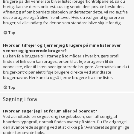
Brugere på din venneliste bliver listet i brugerkontrolpanelet, så du
hurtigt kan se deres onlinestatus og sende dem private beskeder.
Afhængig af om boardets skabelon understøtter dette, vil indlæg fra
disse brugere også blive fremhævet. Hvis du vælger at ignorere en
bruger, vil alle indlæg fra denne som standard blive skjult for dig.
Top
Hvordan tilføjer og fjerner jeg brugere på mine lister over
venner og ignorerede brugere?
Du kan føje brugere til listerne på to måder. I hver brugers profil
findes et link som kan bruges, enten til at føje brugeren til din
venneliste, eller til listen over ignorerede brugere. Alternativt kan du i
brugerkontrolpanelet tilføje brugere direkte ved at indtaste
brugernavne. Her kan du også fjerne brugere fra dine lister.
Top
Søgning i fora
Hvordan søger jeg i et forum eller på boardet?
Ved at indtaste en søgestreng i søgeboksen, som afhængig af
boardets typografi, normalt findes øverst på siden. Du får adgang til
den avancerede søgning ved at at klikke på "Avanceret søgning" lige
under førnævnte boks.