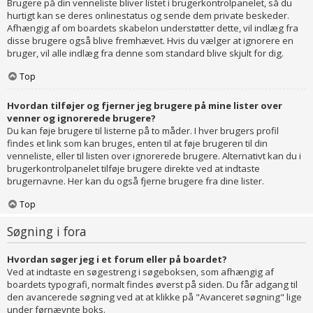
Brugere på din venneliste bliver listet i brugerkontrolpanelet, så du
hurtigt kan se deres onlinestatus og sende dem private beskeder.
Afhængig af om boardets skabelon understøtter dette, vil indlæg fra
disse brugere også blive fremhævet. Hvis du vælger at ignorere en
bruger, vil alle indlæg fra denne som standard blive skjult for dig.
Top
Hvordan tilføjer og fjerner jeg brugere på mine lister over
venner og ignorerede brugere?
Du kan føje brugere til listerne på to måder. I hver brugers profil
findes et link som kan bruges, enten til at føje brugeren til din
venneliste, eller til listen over ignorerede brugere. Alternativt kan du i
brugerkontrolpanelet tilføje brugere direkte ved at indtaste
brugernavne. Her kan du også fjerne brugere fra dine lister.
Top
Søgning i fora
Hvordan søger jeg i et forum eller på boardet?
Ved at indtaste en søgestreng i søgeboksen, som afhængig af
boardets typografi, normalt findes øverst på siden. Du får adgang til
den avancerede søgning ved at at klikke på "Avanceret søgning" lige
under førnævnte boks.