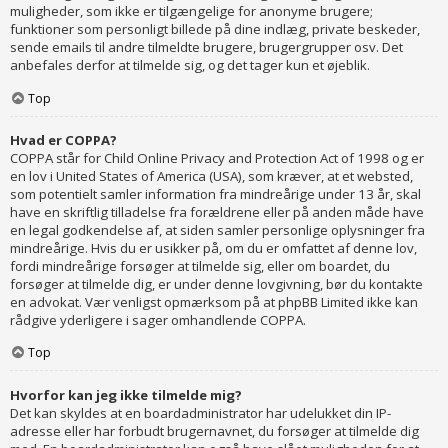
muligheder, som ikke er tilgængelige for anonyme brugere;
funktioner som personligt billede på dine indlæg, private beskeder,
sende emails til andre tilmeldte brugere, brugergrupper osv. Det
anbefales derfor at tilmelde sig, og det tager kun et øjeblik.
Top
Hvad er COPPA?
COPPA står for Child Online Privacy and Protection Act of 1998 og er
en lov i United States of America (USA), som kræver, at et websted,
som potentielt samler information fra mindreårige under 13 år, skal
have en skriftlig tilladelse fra forældrene eller på anden måde have
en legal godkendelse af, at siden samler personlige oplysninger fra
mindreårige. Hvis du er usikker på, om du er omfattet af denne lov,
fordi mindreårige forsøger at tilmelde sig, eller om boardet, du
forsøger at tilmelde dig, er under denne lovgivning, bør du kontakte
en advokat. Vær venligst opmærksom på at phpBB Limited ikke kan
rådgive yderligere i sager omhandlende COPPA.
Top
Hvorfor kan jeg ikke tilmelde mig?
Det kan skyldes at en boardadministrator har udelukket din IP-
adresse eller har forbudt brugernavnet, du forsøger at tilmelde dig