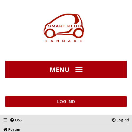
MENU
LOG IND
OSS
Log ind
Forum