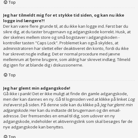
Top
Jeg har tilmeldt mig for et stykke tid siden, og kan nu ikke
logge ind længere?!
Der kan være flere grunde til, at du ikke kan logge ind. Først bør du
sikre dig, at du taster brugernavn og adgangskode korrekt. Husk, at
der skelnes mellem store og små bogstaver i adgangskoden -
kontroller tasten "Caps Lock". Problemet kan også skyldes, at
administratoren har slettet eller deaktiveret din konto, fordi du ikke
har skrevet nogle indlæg. Det er normal procedure med jævne
mellemrum at fjerne brugere, som aldrig har skrevet indlæg. Tilmeld
dig igen for at blande dig i diskussionerne.
Top
Jeg har glemt min adgangskode!
Gå ikke i panik! Det er ikke muligt at finde din gamle adgangskode,
men der kan dannes en ny. Gå til loginsiden ved at klikke på linket
Log
ind
øverst på siden. På denne side kan du klikke på
Jeg har glemt min
adgangskode
. Her kan du indtaste dit brugernavn og din email-
adresse. Der fremsendes en email til dig, som udover en ny
adgangskode, indeholder et aktiveringslink som skal besøges før de
nye adgangskode kan benyttes.
Top