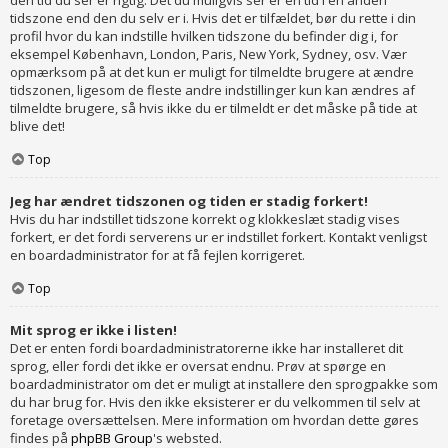
den tid du ser er rigtig. Det du muligvis ser er en tid i en anden
tidszone end den du selv er i. Hvis det er tilfældet, bør du rette i din
profil hvor du kan indstille hvilken tidszone du befinder dig i, for
eksempel København, London, Paris, New York, Sydney, osv. Vær
opmærksom på at det kun er muligt for tilmeldte brugere at ændre
tidszonen, ligesom de fleste andre indstillinger kun kan ændres af
tilmeldte brugere, så hvis ikke du er tilmeldt er det måske på tide at
blive det!
Top
Jeg har ændret tidszonen og tiden er stadig forkert!
Hvis du har indstillet tidszone korrekt og klokkeslæt stadig vises
forkert, er det fordi serverens ur er indstillet forkert. Kontakt venligst
en boardadministrator for at få fejlen korrigeret.
Top
Mit sprog er ikke i listen!
Det er enten fordi boardadministratorerne ikke har installeret dit
sprog, eller fordi det ikke er oversat endnu. Prøv at spørge en
boardadministrator om det er muligt at installere den sprogpakke som
du har brug for. Hvis den ikke eksisterer er du velkommen til selv at
foretage oversættelsen. Mere information om hvordan dette gøres
findes på
phpBB Group
's websted.