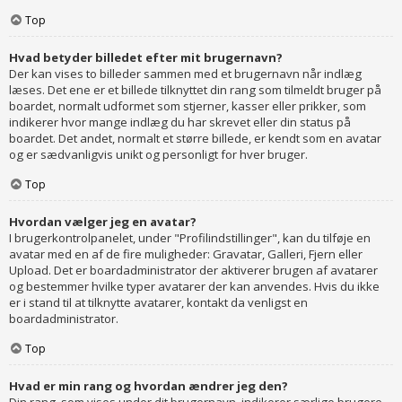
Top
Hvad betyder billedet efter mit brugernavn?
Der kan vises to billeder sammen med et brugernavn når indlæg
læses. Det ene er et billede tilknyttet din rang som tilmeldt bruger på
boardet, normalt udformet som stjerner, kasser eller prikker, som
indikerer hvor mange indlæg du har skrevet eller din status på
boardet. Det andet, normalt et større billede, er kendt som en avatar
og er sædvanligvis unikt og personligt for hver bruger.
Top
Hvordan vælger jeg en avatar?
I brugerkontrolpanelet, under "Profilindstillinger", kan du tilføje en
avatar med en af de fire muligheder: Gravatar, Galleri, Fjern eller
Upload. Det er boardadministrator der aktiverer brugen af avatarer
og bestemmer hvilke typer avatarer der kan anvendes. Hvis du ikke
er i stand til at tilknytte avatarer, kontakt da venligst en
boardadministrator.
Top
Hvad er min rang og hvordan ændrer jeg den?