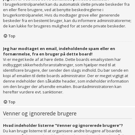
I brugerkontrolpanelet kan du automatisk slette private beskeder fra
en eller flere brugere, ved at benytte beskedreglerne i
brugerkontrolpanelet. Hvis du modtager grove eller generende
beskeder fra en bestemt bruger, kan du informere administratorerne;
de kan lukke for brugeres mulighed for at sende private beskeder.
Top
Jeg har modtaget en email, indeholdende spam eller en
fornærmelse, fra en bruger på dette board!
Vi er meget kede af at høre dette. Dette boards emailsystem har
indbygget sikkerhedsforanstaltninger, som hjælper med til at
identificere brugere, der sender den slags indhold. Du bør sende en
kopi af emailen til dette boards administrator. Der er meget vigtigt at
denne indeholder den såkaldte header, som indeholder information
om den bruger der afsendte emailen. Boardadministratoren kan
herefter vurdere evt. sanktioner.
Top
Venner og ignorerede brugere
Hvad indeholder listerne "Venner og ignorerede brugere"?
Du kan bruge listerne til at organisere andre brugere af boardet.