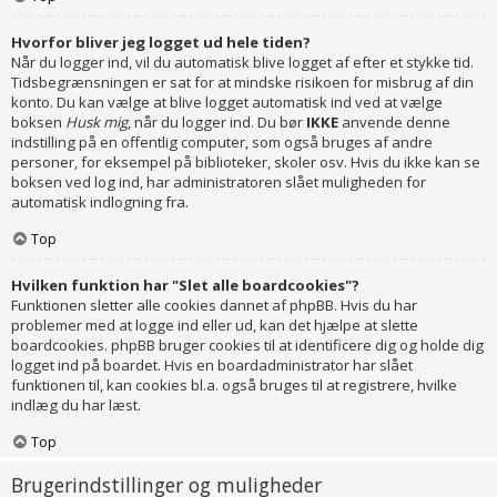
Hvorfor bliver jeg logget ud hele tiden?
Når du logger ind, vil du automatisk blive logget af efter et stykke tid.
Tidsbegrænsningen er sat for at mindske risikoen for misbrug af din
konto. Du kan vælge at blive logget automatisk ind ved at vælge
boksen
Husk mig
, når du logger ind. Du bør
IKKE
anvende denne
indstilling på en offentlig computer, som også bruges af andre
personer, for eksempel på biblioteker, skoler osv. Hvis du ikke kan se
boksen ved log ind, har administratoren slået muligheden for
automatisk indlogning fra.
Top
Hvilken funktion har "Slet alle boardcookies"?
Funktionen sletter alle cookies dannet af phpBB. Hvis du har
problemer med at logge ind eller ud, kan det hjælpe at slette
boardcookies. phpBB bruger cookies til at identificere dig og holde dig
logget ind på boardet. Hvis en boardadministrator har slået
funktionen til, kan cookies bl.a. også bruges til at registrere, hvilke
indlæg du har læst.
Top
Brugerindstillinger og muligheder