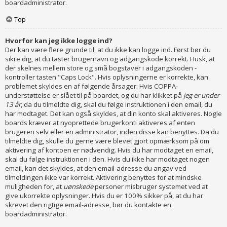
boardadministrator.
Top
Hvorfor kan jeg ikke logge ind?
Der kan være flere grunde til, at du ikke kan logge ind. Først bør du
sikre dig, at du taster brugernavn og adgangskode korrekt. Husk, at
der skelnes mellem store og små bogstaver i adgangskoden -
kontroller tasten "Caps Lock". Hvis oplysningerne er korrekte, kan
problemet skyldes en af følgende årsager: Hvis COPPA-
understøttelse er slået til på boardet, og du har klikket på
jeg er under
13 år
, da du tilmeldte dig, skal du følge instruktionen i den email, du
har modtaget. Det kan også skyldes, at din konto skal aktiveres. Nogle
boards kræver at nyoprettede brugerkonti aktiveres af enten
brugeren selv eller en administrator, inden disse kan benyttes. Da du
tilmeldte dig, skulle du gerne være blevet gjort opmærksom på om
aktivering af kontoen er nødvendig. Hvis du har modtaget en email,
skal du følge instruktionen i den. Hvis du ikke har modtaget nogen
email, kan det skyldes, at den email-adresse du angav ved
tilmeldingen ikke var korrekt. Aktivering benyttes for at mindske
muligheden for, at
uønskede
personer misbruger systemet ved at
give ukorrekte oplysninger. Hvis du er 100% sikker på, at du har
skrevet den rigtige email-adresse, bør du kontakte en
boardadministrator.