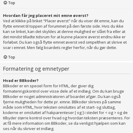
Top
Hvordan får jeg placeret mit emne øverst?
Ved at klikke på linket "Placer øverst" når du viser dit emne, kan du
flytte emnet til toppen af forummet på den første side. Hvis du ikke
kan se linket, kan det skyldes at denne mulighed er slået fra eller at
det mindst tilladte tidsrum for at kunne placere øverst endnu ikke er
forløbet. Du kan også flytte emnet øverst ved simpelthen at skrive et
svar i emnet. Men følg boardets regler herfor, når du gør dette.
Top
Formatering og emnetyper
Hvad er BBkoder?
BBkoder er en speciel form for HTML, der giver dig
formateringskontrol over visse dele af et indlæg. Om du kan bruge
BBkoder er noget administratoren af boardet afgør. Du kan også
fjerne muligheden for dette pr. emne. BBkoder skrives på samme
måde som HTML, hvor teksten omsluttes af et start- og sluttag,
koderne er omsluttet af hakparenteser [ og ] i stedet for < og > og de
tilbyder større kontrol over hvad og hvordan teksten præsenteres. For
at få mere information om BBkoder, se da venligst hjælpen som kan
ses når du skriver et indlæg.