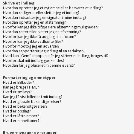
Skrive et indlæg
Hvordan opretter jeg et nyt emne eller besvarer et indlæg?
Hvordan redigerer eller sletter jeg et indlæg?
Hvordan indsætter jeg en signatur i mine indlæg?
Hvordan opretter jeg en afstemning?
Hvorfor kan jeg ikke tilføje flere afstemningsmuligheder?
Hvordan retter eller sletter jeg en afstemning?
Hvorfor kan jeg ikke få adgang til et forum?
Hvorfor kan jeg ikke vedhæfte filer?
Hvorfor modtog jeg en advarsel?
Hvordan rapporterer jeg indlæg til en redaktør?
Hvad kan "Gem" knappen, når jeg skriver et indlæg, bruges til?
Hvorfor skal mit indlæg godkendes?
Hvordan får jeg placeret mit emne øverst?
Formatering og emnetyper
Hvad er BBkoder?
Kan jeg bruge HTML?
Hvad er smileys?
Kan jeg få vist billeder i mit indlæg?
Hvad er globale bekendtgørelser?
Hvad er bekendtgørelser?
Hvad er opslag?
Hvad er låste emner?
Hvad er emneikoner?
Brugerniveauer og -grupper