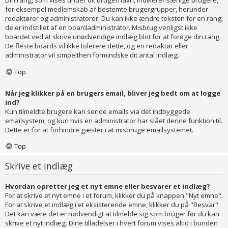
Din rang, som vises under dit brugernavn, indikerer særlige brugere,
for eksempel medlemskab af bestemte brugergrupper, herunder
redaktører og administratorer. Du kan ikke ændre teksten for en rang,
de er indstillet af en boardadministrator. Misbrug venligst ikke
boardet ved at skrive unødvendige indlæg blot for at forøge din rang.
De fleste boards vil ikke tolerere dette, og en redaktør eller
administrator vil simpelthen formindske dit antal indlæg.
Top
Når jeg klikker på en brugers email, bliver jeg bedt om at logge
ind?
Kun tilmeldte brugere kan sende emails via det indbyggede
emailsystem, og kun hvis en administrator har slået denne funktion til.
Dette er for at forhindre gæster i at misbruge emailsystemet.
Top
Skrive et indlæg
Hvordan opretter jeg et nyt emne eller besvarer et indlæg?
For at skrive et nyt emne i et forum, klikker du på knappen "Nyt emne".
For at skrive et indlæg i et eksisterende emne, klikker du på "Besvar".
Det kan være det er nødvendigt at tilmelde sig som bruger før du kan
skrive et nyt indlæg. Dine tilladelser i hvert forum vises altid i bunden