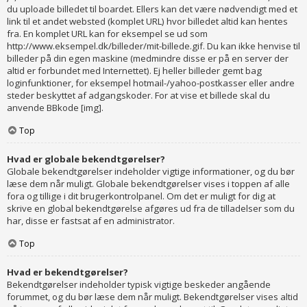
du uploade billedet til boardet. Ellers kan det være nødvendigt med et
link til et andet websted (komplet URL) hvor billedet altid kan hentes
fra. En komplet URL kan for eksempel se ud som
http://www.eksempel.dk/billeder/mit-billede.gif. Du kan ikke henvise til
billeder på din egen maskine (medmindre disse er på en server der
altid er forbundet med Internettet). Ej heller billeder gemt bag
loginfunktioner, for eksempel hotmail-/yahoo-postkasser eller andre
steder beskyttet af adgangskoder. For at vise et billede skal du
anvende BBkode [img].
Top
Hvad er globale bekendtgørelser?
Globale bekendtgørelser indeholder vigtige informationer, og du bør
læse dem når muligt. Globale bekendtgørelser vises i toppen af alle
fora og tillige i dit brugerkontrolpanel. Om det er muligt for dig at
skrive en global bekendtgørelse afgøres ud fra de tilladelser som du
har, disse er fastsat af en administrator.
Top
Hvad er bekendtgørelser?
Bekendtgørelser indeholder typisk vigtige beskeder angående
forummet, og du bør læse dem når muligt. Bekendtgørelser vises altid