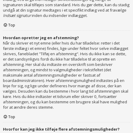
signaturen skal tilføjes som standard. Hvis du gør dette, kan du stadig
undgå at din signatur medtages i et specifikt indlæg ved at fravælge
Indsæt signatur
inden du indsender indlægget.
Top
Hvordan opretter jeg en afstemning?
Når du skriver et nyt emne (eller hvis du har tilladelse: retter i det
første indlæg i et emne) findes, lige under feltet hvor selve indlægget
skrives, fanebladet "Tilføj en afstemning". Hvis du ikke kan se dette,
er det sandsynligvis fordi du ikke har tilladelse til at oprette en
afstemning. Her skal du indtaste en overskrift som beskriver
afstemningen, og mindst to valgmuligheder i tekstfeltet (det
maksimale antal afstemningsmuligheder er fastsat af
boardadministratoren). Hver afstemningsmulighed indtastes på en
linje for sig, og lige under defineres hvor mange af disse, der kan
vælges. Desuden kan du bestemme i hvor lang tid afstemningen skal
køre. Hvis du ikke indtaster et tidsrum eller skriver 0, fortsætter
afstemningen, og du kan bestemme om brugere skal have mulighed
for at ændre deres stemme.
Top
Hvorfor kan jeg ikke tilføje flere afstemningsmuligheder?