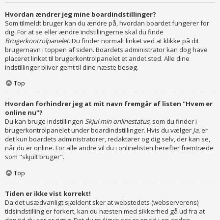
Hvordan ændrer jeg mine boardindstillinger?
Som tilmeldt bruger kan du ændre på, hvordan boardet fungerer for
dig. For at se eller ændre indstillingerne skal du finde
Brugerkontrolpanelet
. Du finder normalt linket ved at klikke på dit
brugernavn i toppen af siden. Boardets administrator kan dog have
placeret linket til brugerkontrolpanelet et andet sted. Alle dine
indstillinger bliver gemt til dine næste besøg.
Top
Hvordan forhindrer jeg at mit navn fremgår af listen "Hvem er
online nu"?
Du kan bruge indstillingen
Skjul min onlinestatus
, som du finder i
brugerkontrolpanelet under boardindstillinger. Hvis du vælger
Ja
, er
det kun boardets administratorer, redaktører og dig selv, der kan se,
når du er online. For alle andre vil du i onlinelisten herefter fremtræde
som "skjult bruger".
Top
Tiden er ikke vist korrekt!
Da det usædvanligt sjældent sker at webstedets (webserverens)
tidsindstilling er forkert, kan du næsten med sikkerhed gå ud fra at