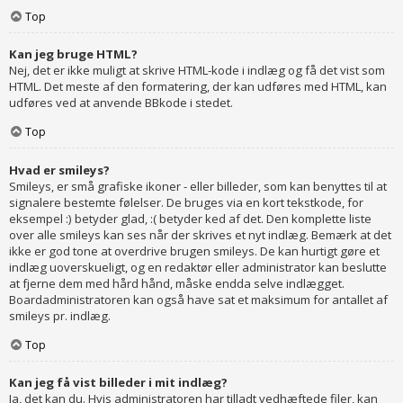
Top
Kan jeg bruge HTML?
Nej, det er ikke muligt at skrive HTML-kode i indlæg og få det vist som
HTML. Det meste af den formatering, der kan udføres med HTML, kan
udføres ved at anvende BBkode i stedet.
Top
Hvad er smileys?
Smileys, er små grafiske ikoner - eller billeder, som kan benyttes til at
signalere bestemte følelser. De bruges via en kort tekstkode, for
eksempel :) betyder glad, :( betyder ked af det. Den komplette liste
over alle smileys kan ses når der skrives et nyt indlæg. Bemærk at det
ikke er god tone at overdrive brugen smileys. De kan hurtigt gøre et
indlæg uoverskueligt, og en redaktør eller administrator kan beslutte
at fjerne dem med hård hånd, måske endda selve indlægget.
Boardadministratoren kan også have sat et maksimum for antallet af
smileys pr. indlæg.
Top
Kan jeg få vist billeder i mit indlæg?
Ja, det kan du. Hvis administratoren har tilladt vedhæftede filer, kan