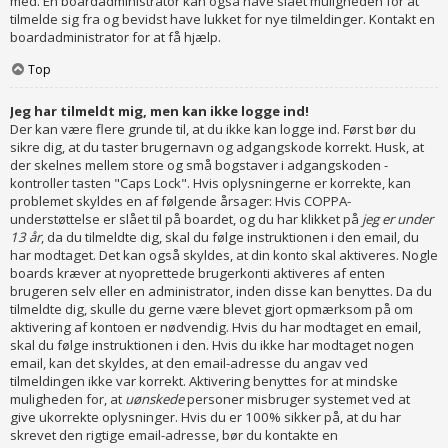
med. En boardadministrator kan også have slået muligheden for at
tilmelde sig fra og bevidst have lukket for nye tilmeldinger. Kontakt en
boardadministrator for at få hjælp.
Top
Jeg har tilmeldt mig, men kan ikke logge ind!
Der kan være flere grunde til, at du ikke kan logge ind. Først bør du
sikre dig, at du taster brugernavn og adgangskode korrekt. Husk, at
der skelnes mellem store og små bogstaver i adgangskoden -
kontroller tasten "Caps Lock". Hvis oplysningerne er korrekte, kan
problemet skyldes en af følgende årsager: Hvis COPPA-
understøttelse er slået til på boardet, og du har klikket på
jeg er under
13 år
, da du tilmeldte dig, skal du følge instruktionen i den email, du
har modtaget. Det kan også skyldes, at din konto skal aktiveres. Nogle
boards kræver at nyoprettede brugerkonti aktiveres af enten
brugeren selv eller en administrator, inden disse kan benyttes. Da du
tilmeldte dig, skulle du gerne være blevet gjort opmærksom på om
aktivering af kontoen er nødvendig. Hvis du har modtaget en email,
skal du følge instruktionen i den. Hvis du ikke har modtaget nogen
email, kan det skyldes, at den email-adresse du angav ved
tilmeldingen ikke var korrekt. Aktivering benyttes for at mindske
muligheden for, at
uønskede
personer misbruger systemet ved at
give ukorrekte oplysninger. Hvis du er 100% sikker på, at du har
skrevet den rigtige email-adresse, bør du kontakte en