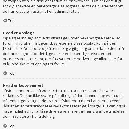
på toppen af alle sider i det forum de er skrevet til. Om det er muligt
for dig at skrive en bekendtgørelse afgøres ud fra de tilladelser som
du har, disse er fastsat af en administrator.
Top
Hvad er opslag?
Opslag er indlæg som altid vises lige under bekendtgørelserne i et
forum, til forskel fra bekendtgørelserne vises opslag kun på den
første side. De er ofte også temmelig vigtige, og du bør læse dem, når
du har mulighed for det. Ligesom med bekendtgørelser er det
boardets administrator, der fastsætter de nødvendige tilladelser for
at kunne skrive et opslag i et forum.
Top
Hvad er låste emner?
Låste emner er sat således enten af en administrator eller af en
redaktør. Du kan ikke svare på indlæg i sådan et emne, og eventuelle
afstemninger vil ligeledes være afsluttede. Emnet kan være blevet
låst af en administrator eller redaktør af mange årsager. Du kan også
have mulighed for at låse dine egne emner, afhængig af de tilladelser
administratoren har tildelt dig.
Top