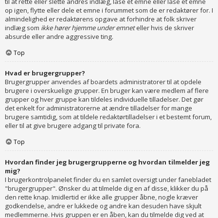
til at rette eller slette andres indlæg, låse et emne eller låse et emne
op igen, flytte eller dele et emne i forummet som de er redaktører for. I
almindelighed er redaktørens opgave at forhindre at folk skriver
indlæg som
ikke hører hjemme under emnet
eller hvis de skriver
absurde eller andre aggressive ting.
Top
Hvad er brugergrupper?
Brugergrupper anvendes af boardets administratorer til at opdele
brugere i overskuelige grupper. En bruger kan være medlem af flere
grupper og hver gruppe kan tildeles individuelle tilladelser. Det gør
det enkelt for administratorerne at ændre tilladelser for mange
brugere samtidig, som at tildele redaktørtilladelser i et bestemt forum,
eller til at give brugere adgang til private fora.
Top
Hvordan finder jeg brugergrupperne og hvordan tilmelder jeg
mig?
I brugerkontrolpanelet finder du en samlet oversigt under fanebladet
"brugergrupper". Ønsker du at tilmelde dig en af disse, klikker du på
den rette knap. Imidlertid er ikke alle grupper åbne, nogle kræver
godkendelse, andre er lukkede og andre kan desuden have skjult
medlemmerne. Hvis gruppen er en åben, kan du tilmelde dig ved at