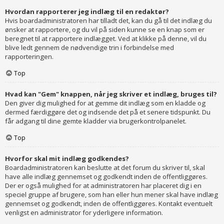
Hvordan rapporterer jeg indlæg til en redaktør?
Hvis boardadministratoren har tilladt det, kan du gå til det indlæg du
ønsker at rapportere, og du vil på siden kunne se en knap som er
beregnet til at rapportere indlægget. Ved at klikke på denne, vil du
blive ledt gennem de nødvendige trin i forbindelse med
rapporteringen.
Top
Hvad kan "Gem" knappen, når jeg skriver et indlæg, bruges til?
Den giver dig mulighed for at gemme dit indlæg som en kladde og
dermed færdiggøre det og indsende det på et senere tidspunkt. Du
får adgang til dine gemte kladder via brugerkontrolpanelet.
Top
Hvorfor skal mit indlæg godkendes?
Boardadministratoren kan beslutte at det forum du skriver til, skal
have alle indlæg gennemset og godkendt inden de offentliggøres.
Der er også mulighed for at administratoren har placeret dig i en
speciel gruppe af brugere, som han eller hun mener skal have indlæg
gennemset og godkendt, inden de offentliggøres. Kontakt eventuelt
venligst en administrator for yderligere information.