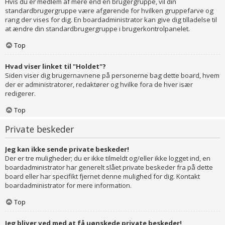
Hvis du er medlem af mere end en brugergruppe, vil din
standardbrugergruppe være afgørende for hvilken gruppefarve og
rang der vises for dig. En boardadministrator kan give dig tilladelse til
at ændre din standardbrugergruppe i brugerkontrolpanelet.
Top
Hvad viser linket til "Holdet"?
Siden viser dig brugernavnene på personerne bag dette board, hvem
der er administratorer, redaktører og hvilke fora de hver især
redigerer.
Top
Private beskeder
Jeg kan ikke sende private beskeder!
Der er tre muligheder; du er ikke tilmeldt og/eller ikke logget ind, en
boardadministrator har generelt slået private beskeder fra på dette
board eller har specifikt fjernet denne mulighed for dig. Kontakt
boardadministrator for mere information.
Top
Jeg bliver ved med at få uønskede private beskeder!