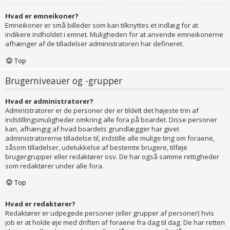
Hvad er emneikoner?
Emneikoner er små billeder som kan tilknyttes et indlæg for at
indikere indholdet i emnet. Muligheden for at anvende emneikonerne
afhænger af de tilladelser administratoren har defineret.
Top
Brugerniveauer og -grupper
Hvad er administratorer?
Administratorer er de personer der er tildelt det højeste trin af
indstillingsmuligheder omkring alle fora på boardet. Disse personer
kan, afhængig af hvad boardets grundlægger har givet
administratorerne tilladelse til, indstille alle mulige ting om foraene,
såsom tilladelser, udelukkelse af bestemte brugere, tilføje
brugergrupper eller redaktører osv. De har også samme rettigheder
som redaktører under alle fora.
Top
Hvad er redaktører?
Redaktører er udpegede personer (eller grupper af personer) hvis
job er at holde øje med driften af foraene fra dag til dag. De har retten