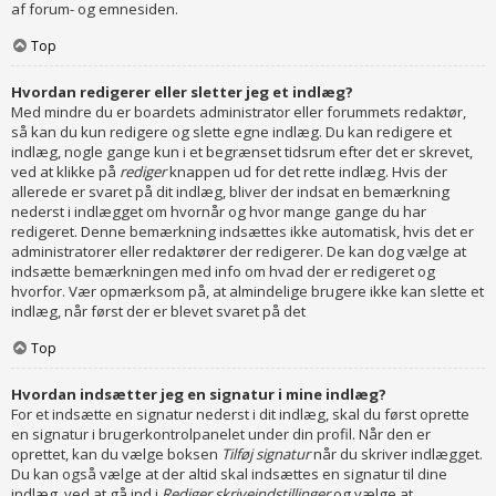
af forum- og emnesiden.
Top
Hvordan redigerer eller sletter jeg et indlæg?
Med mindre du er boardets administrator eller forummets redaktør,
så kan du kun redigere og slette egne indlæg. Du kan redigere et
indlæg, nogle gange kun i et begrænset tidsrum efter det er skrevet,
ved at klikke på
rediger
knappen ud for det rette indlæg. Hvis der
allerede er svaret på dit indlæg, bliver der indsat en bemærkning
nederst i indlægget om hvornår og hvor mange gange du har
redigeret. Denne bemærkning indsættes ikke automatisk, hvis det er
administratorer eller redaktører der redigerer. De kan dog vælge at
indsætte bemærkningen med info om hvad der er redigeret og
hvorfor. Vær opmærksom på, at almindelige brugere ikke kan slette et
indlæg, når først der er blevet svaret på det
Top
Hvordan indsætter jeg en signatur i mine indlæg?
For et indsætte en signatur nederst i dit indlæg, skal du først oprette
en signatur i brugerkontrolpanelet under din profil. Når den er
oprettet, kan du vælge boksen
Tilføj signatur
når du skriver indlægget.
Du kan også vælge at der altid skal indsættes en signatur til dine
indlæg, ved at gå ind i
Rediger skriveindstillinger
og vælge at