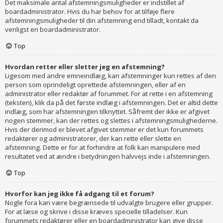
Det maksimale antal afstemningsmuligheder er indstillet af
boardadministrator. Hvis du har behov for at tilføje flere
afstemningsmuligheder til din afstemning end tilladt, kontakt da
venligst en boardadministrator.
Top
Hvordan retter eller sletter jeg en afstemning?
Ligesom med andre emneindlæg, kan afstemninger kun rettes af den
person som oprindeligt oprettede afstemningen, eller af en
administrator eller redaktør af forummet. For at rette i en afstemning
(teksten), klik da på det første indlæg i afstemningen. Det er altid dette
indlæg, som har afstemningen tilknyttet. Såfremt der ikke er afgivet
nogen stemmer, kan der rettes og slettes i afstemningsmulighederne.
Hvis der derimod er blevet afgivet stemmer er det kun forummets
redaktører og administratorer, der kan rette eller slette en
afstemning. Dette er for at forhindre at folk kan manipulere med
resultatet ved at ændre i betydningen halvvejs inde i afstemningen.
Top
Hvorfor kan jeg ikke få adgang til et forum?
Nogle fora kan være begrænsede til udvalgte brugere eller grupper.
For at læse og skrive i disse kræves specielle tilladelser. Kun
forummets redaktører eller en boardadministrator kan give disse