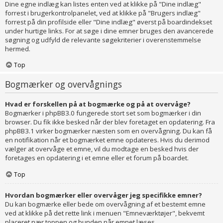
Dine egne indlæg kan listes enten ved at klikke på "Dine indlæg"
forrest i brugerkontrolpanelet, ved at klikke på "Brugers indlæg"
forrest på din profilside eller "Dine indlæg" øverst på boardindekset
under hurtige links. For at søge i dine emner bruges den avancerede
søgning og udfyld de relevante søgekriterier i overenstemmelse
hermed.
Top
Bogmærker og overvågnings
Hvad er forskellen på at bogmærke og på at overvåge?
Bogmærker i phpBB3.0 fungerede stort set som bogmærker i din
browser. Du fik ikke besked når der blev foretaget en opdatering. Fra
phpBB3.1 virker bogmærker næsten som en overvågning. Du kan få
en notifikation når et bogmærket emne opdateres. Hvis du derimod
vælger at overvåge et emne, vil du modtage en besked hvis der
foretages en opdatering i et emne eller et forum på boardet.
Top
Hvordan bogmærker eller overvåger jeg specifikke emner?
Du kan bogmærke eller bede om overvågning af et bestemt emne
ved at klikke på det rette link i menuen "Emneværktøjer", bekvemt
placeret nær toppen og bunden når emnet læses.