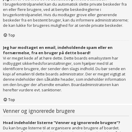
I brugerkontrolpanelet kan du automatisk slette private beskeder fra
en eller flere brugere, ved at benytte beskedreglerne i
brugerkontrolpanelet. Hvis du modtager grove eller generende
beskeder fra en bestemt bruger, kan du informere administratorerne;
de kan lukke for brugeres mulighed for at sende private beskeder.
Top
Jeg har modtaget en email, indeholdende spam eller en
fornærmelse, fra en bruger på dette board!
Vi er meget kede af at høre dette. Dette boards emailsystem har
indbygget sikkerhedsforanstaltninger, som hjælper med til at
identificere brugere, der sender den slags indhold. Du bør sende en
kopi af emailen til dette boards administrator. Der er meget vigtigt at
denne indeholder den såkaldte header, som indeholder information
om den bruger der afsendte emailen. Boardadministratoren kan
herefter vurdere evt. sanktioner.
Top
Venner og ignorerede brugere
Hvad indeholder listerne "Venner og ignorerede brugere"?
Du kan bruge listerne til at organisere andre brugere af boardet.