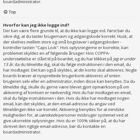
boardadministrator.
Top
Hvorfor kan jeg ikke logge ind?
Der kan være flere grunde til, at du ikke kan logge ind. Først bør du
sikre dig, at du taster brugernavn og adgangskode korrekt. Husk, at
der skelnes mellem store og små bogstaver i adgangskoden -
kontroller tasten "Caps Lock". Hvis oplysningerne er korrekte, kan
problemet skyldes en af følgende årsager: Hvis COPPA-
understøttelse er slået til på boardet, og du har klikket på
jeg er under
13 år
, da du tilmeldte dig, skal du følge instruktionen i den email, du
har modtaget. Det kan også skyldes, at din konto skal aktiveres. Nogle
boards kræver at nyoprettede brugerkonti aktiveres af enten
brugeren selv eller en administrator, inden disse kan benyttes. Da du
tilmeldte dig, skulle du gerne være blevet gjort opmærksom på om
aktivering af kontoen er nødvendig. Hvis du har modtaget en email,
skal du følge instruktionen i den. Hvis du ikke har modtaget nogen
email, kan det skyldes, at den email-adresse du angav ved
tilmeldingen ikke var korrekt. Aktivering benyttes for at mindske
muligheden for, at
uønskede
personer misbruger systemet ved at
give ukorrekte oplysninger. Hvis du er 100% sikker på, at du har
skrevet den rigtige email-adresse, bør du kontakte en
boardadministrator.