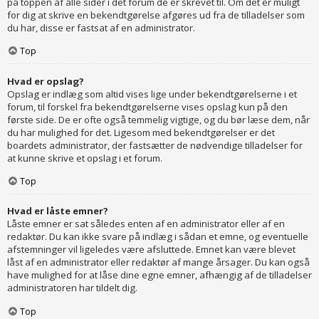
på toppen af alle sider i det forum de er skrevet til. Om det er muligt
for dig at skrive en bekendtgørelse afgøres ud fra de tilladelser som
du har, disse er fastsat af en administrator.
Top
Hvad er opslag?
Opslag er indlæg som altid vises lige under bekendtgørelserne i et
forum, til forskel fra bekendtgørelserne vises opslag kun på den
første side. De er ofte også temmelig vigtige, og du bør læse dem, når
du har mulighed for det. Ligesom med bekendtgørelser er det
boardets administrator, der fastsætter de nødvendige tilladelser for
at kunne skrive et opslag i et forum.
Top
Hvad er låste emner?
Låste emner er sat således enten af en administrator eller af en
redaktør. Du kan ikke svare på indlæg i sådan et emne, og eventuelle
afstemninger vil ligeledes være afsluttede. Emnet kan være blevet
låst af en administrator eller redaktør af mange årsager. Du kan også
have mulighed for at låse dine egne emner, afhængig af de tilladelser
administratoren har tildelt dig.
Top