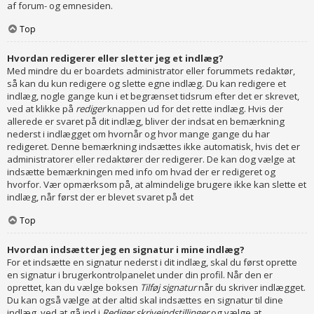
af forum- og emnesiden.
Top
Hvordan redigerer eller sletter jeg et indlæg?
Med mindre du er boardets administrator eller forummets redaktør,
så kan du kun redigere og slette egne indlæg. Du kan redigere et
indlæg, nogle gange kun i et begrænset tidsrum efter det er skrevet,
ved at klikke på
rediger
knappen ud for det rette indlæg. Hvis der
allerede er svaret på dit indlæg, bliver der indsat en bemærkning
nederst i indlægget om hvornår og hvor mange gange du har
redigeret. Denne bemærkning indsættes ikke automatisk, hvis det er
administratorer eller redaktører der redigerer. De kan dog vælge at
indsætte bemærkningen med info om hvad der er redigeret og
hvorfor. Vær opmærksom på, at almindelige brugere ikke kan slette et
indlæg, når først der er blevet svaret på det
Top
Hvordan indsætter jeg en signatur i mine indlæg?
For et indsætte en signatur nederst i dit indlæg, skal du først oprette
en signatur i brugerkontrolpanelet under din profil. Når den er
oprettet, kan du vælge boksen
Tilføj signatur
når du skriver indlægget.
Du kan også vælge at der altid skal indsættes en signatur til dine
indlæg, ved at gå ind i
Rediger skriveindstillinger
og vælge at