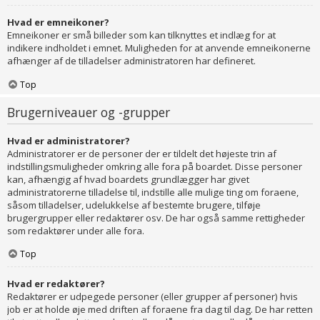
Hvad er emneikoner?
Emneikoner er små billeder som kan tilknyttes et indlæg for at
indikere indholdet i emnet. Muligheden for at anvende emneikonerne
afhænger af de tilladelser administratoren har defineret.
Top
Brugerniveauer og -grupper
Hvad er administratorer?
Administratorer er de personer der er tildelt det højeste trin af
indstillingsmuligheder omkring alle fora på boardet. Disse personer
kan, afhængig af hvad boardets grundlægger har givet
administratorerne tilladelse til, indstille alle mulige ting om foraene,
såsom tilladelser, udelukkelse af bestemte brugere, tilføje
brugergrupper eller redaktører osv. De har også samme rettigheder
som redaktører under alle fora.
Top
Hvad er redaktører?
Redaktører er udpegede personer (eller grupper af personer) hvis
job er at holde øje med driften af foraene fra dag til dag. De har retten