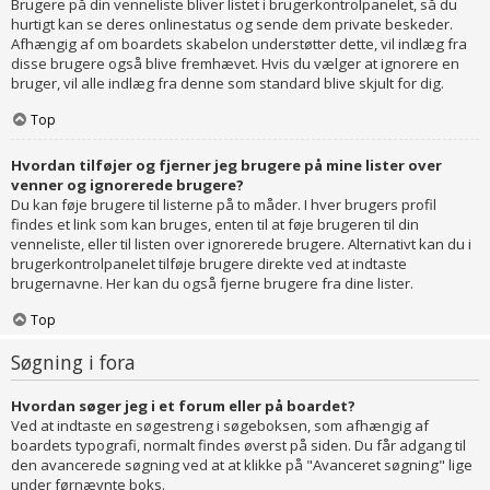
Brugere på din venneliste bliver listet i brugerkontrolpanelet, så du
hurtigt kan se deres onlinestatus og sende dem private beskeder.
Afhængig af om boardets skabelon understøtter dette, vil indlæg fra
disse brugere også blive fremhævet. Hvis du vælger at ignorere en
bruger, vil alle indlæg fra denne som standard blive skjult for dig.
Top
Hvordan tilføjer og fjerner jeg brugere på mine lister over
venner og ignorerede brugere?
Du kan føje brugere til listerne på to måder. I hver brugers profil
findes et link som kan bruges, enten til at føje brugeren til din
venneliste, eller til listen over ignorerede brugere. Alternativt kan du i
brugerkontrolpanelet tilføje brugere direkte ved at indtaste
brugernavne. Her kan du også fjerne brugere fra dine lister.
Top
Søgning i fora
Hvordan søger jeg i et forum eller på boardet?
Ved at indtaste en søgestreng i søgeboksen, som afhængig af
boardets typografi, normalt findes øverst på siden. Du får adgang til
den avancerede søgning ved at at klikke på "Avanceret søgning" lige
under førnævnte boks.