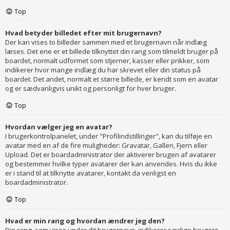
Top
Hvad betyder billedet efter mit brugernavn?
Der kan vises to billeder sammen med et brugernavn når indlæg
læses. Det ene er et billede tilknyttet din rang som tilmeldt bruger på
boardet, normalt udformet som stjerner, kasser eller prikker, som
indikerer hvor mange indlæg du har skrevet eller din status på
boardet. Det andet, normalt et større billede, er kendt som en avatar
og er sædvanligvis unikt og personligt for hver bruger.
Top
Hvordan vælger jeg en avatar?
I brugerkontrolpanelet, under "Profilindstillinger", kan du tilføje en
avatar med en af de fire muligheder: Gravatar, Galleri, Fjern eller
Upload. Det er boardadministrator der aktiverer brugen af avatarer
og bestemmer hvilke typer avatarer der kan anvendes. Hvis du ikke
er i stand til at tilknytte avatarer, kontakt da venligst en
boardadministrator.
Top
Hvad er min rang og hvordan ændrer jeg den?