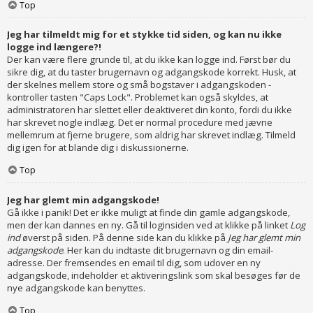
Top
Jeg har tilmeldt mig for et stykke tid siden, og kan nu ikke
logge ind længere?!
Der kan være flere grunde til, at du ikke kan logge ind. Først bør du
sikre dig, at du taster brugernavn og adgangskode korrekt. Husk, at
der skelnes mellem store og små bogstaver i adgangskoden -
kontroller tasten "Caps Lock". Problemet kan også skyldes, at
administratoren har slettet eller deaktiveret din konto, fordi du ikke
har skrevet nogle indlæg. Det er normal procedure med jævne
mellemrum at fjerne brugere, som aldrig har skrevet indlæg. Tilmeld
dig igen for at blande dig i diskussionerne.
Top
Jeg har glemt min adgangskode!
Gå ikke i panik! Det er ikke muligt at finde din gamle adgangskode,
men der kan dannes en ny. Gå til loginsiden ved at klikke på linket
Log
ind
øverst på siden. På denne side kan du klikke på
Jeg har glemt min
adgangskode
. Her kan du indtaste dit brugernavn og din email-
adresse. Der fremsendes en email til dig, som udover en ny
adgangskode, indeholder et aktiveringslink som skal besøges før de
nye adgangskode kan benyttes.
Top