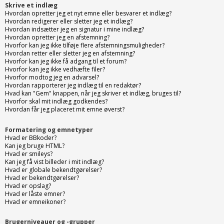
Skrive et indlæg
Hvordan opretter jeg et nyt emne eller besvarer et indlæg?
Hvordan redigerer eller sletter jeg et indlæg?
Hvordan indsætter jeg en signatur i mine indlæg?
Hvordan opretter jeg en afstemning?
Hvorfor kan jeg ikke tilføje flere afstemningsmuligheder?
Hvordan retter eller sletter jeg en afstemning?
Hvorfor kan jeg ikke få adgang til et forum?
Hvorfor kan jeg ikke vedhæfte filer?
Hvorfor modtog jeg en advarsel?
Hvordan rapporterer jeg indlæg til en redaktør?
Hvad kan "Gem" knappen, når jeg skriver et indlæg, bruges til?
Hvorfor skal mit indlæg godkendes?
Hvordan får jeg placeret mit emne øverst?
Formatering og emnetyper
Hvad er BBkoder?
Kan jeg bruge HTML?
Hvad er smileys?
Kan jeg få vist billeder i mit indlæg?
Hvad er globale bekendtgørelser?
Hvad er bekendtgørelser?
Hvad er opslag?
Hvad er låste emner?
Hvad er emneikoner?
Brugerniveauer og -grupper