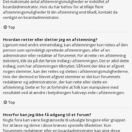
Det maksimale antal afstemningsmuligheder er indstillet af
boardadministrator. Hvis du har behov for at tilføje flere
afstemningsmuligheder til din afstemning end tilladt, kontakt da
venligst en boardadministrator.
Top
Hvordan retter eller sletter jeg en afstemning?
Ligesom med andre emneindlæg, kan afstemninger kun rettes af den
person som oprindeligt oprettede afstemningen, eller af en
administrator eller redaktør af forummet. For at rette i en afstemning
(teksten), klik da på det første indlæg i afstemningen. Det er altid dette
indlæg, som har afstemningen tilknyttet. Såfremt der ikke er afgivet
nogen stemmer, kan der rettes og slettes i afstemningsmulighederne.
Hvis der derimod er blevet afgivet stemmer er det kun forummets
redaktører og administratorer, der kan rette eller slette en
afstemning. Dette er for at forhindre at folk kan manipulere med
resultatet ved at ændre i betydningen halvvejs inde i afstemningen.
Top
Hvorfor kan jeg ikke få adgang til et forum?
Nogle fora kan være begrænsede til udvalgte brugere eller grupper.
For at læse og skrive i disse kræves specielle tilladelser. Kun
forummets redaktører eller en boardadministrator kan give disse