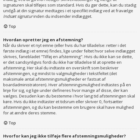
signaturen skal tilføjes som standard. Hvis du gør dette, kan du stadig
undgå at din signatur medtages i et specifikt indlæg ved at fravælge
Indsæt signatur
inden du indsender indlægget.
Top
Hvordan opretter jeg en afstemning?
Når du skriver et nyt emne (eller hvis du har tilladelse: retter i det
første indlæg i et emne) findes, lige under feltet hvor selve indlægget
skrives, fanebladet "Tilføj en afstemning". Hvis du ikke kan se dette,
er det sandsynligvis fordi du ikke har tilladelse til at oprette en
afstemning. Her skal du indtaste en overskrift som beskriver
afstemningen, og mindst to valgmuligheder i tekstfeltet (det
maksimale antal afstemningsmuligheder er fastsat af
boardadministratoren). Hver afstemningsmulighed indtastes på en
linje for sig, og lige under defineres hvor mange af disse, der kan
vælges. Desuden kan du bestemme i hvor lang tid afstemningen skal
køre. Hvis du ikke indtaster et tidsrum eller skriver 0, fortsætter
afstemningen, og du kan bestemme om brugere skal have mulighed
for at ændre deres stemme.
Top
Hvorfor kan jeg ikke tilføje flere afstemningsmuligheder?