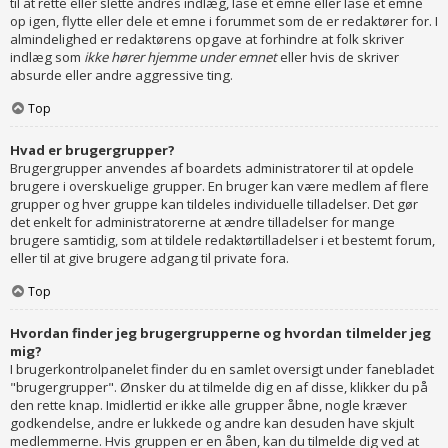
til at rette eller slette andres indlæg, låse et emne eller låse et emne
op igen, flytte eller dele et emne i forummet som de er redaktører for. I
almindelighed er redaktørens opgave at forhindre at folk skriver
indlæg som
ikke hører hjemme under emnet
eller hvis de skriver
absurde eller andre aggressive ting.
Top
Hvad er brugergrupper?
Brugergrupper anvendes af boardets administratorer til at opdele
brugere i overskuelige grupper. En bruger kan være medlem af flere
grupper og hver gruppe kan tildeles individuelle tilladelser. Det gør
det enkelt for administratorerne at ændre tilladelser for mange
brugere samtidig, som at tildele redaktørtilladelser i et bestemt forum,
eller til at give brugere adgang til private fora.
Top
Hvordan finder jeg brugergrupperne og hvordan tilmelder jeg
mig?
I brugerkontrolpanelet finder du en samlet oversigt under fanebladet
"brugergrupper". Ønsker du at tilmelde dig en af disse, klikker du på
den rette knap. Imidlertid er ikke alle grupper åbne, nogle kræver
godkendelse, andre er lukkede og andre kan desuden have skjult
medlemmerne. Hvis gruppen er en åben, kan du tilmelde dig ved at