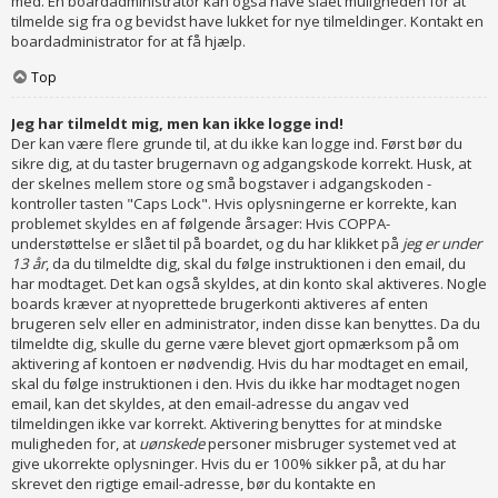
med. En boardadministrator kan også have slået muligheden for at
tilmelde sig fra og bevidst have lukket for nye tilmeldinger. Kontakt en
boardadministrator for at få hjælp.
Top
Jeg har tilmeldt mig, men kan ikke logge ind!
Der kan være flere grunde til, at du ikke kan logge ind. Først bør du
sikre dig, at du taster brugernavn og adgangskode korrekt. Husk, at
der skelnes mellem store og små bogstaver i adgangskoden -
kontroller tasten "Caps Lock". Hvis oplysningerne er korrekte, kan
problemet skyldes en af følgende årsager: Hvis COPPA-
understøttelse er slået til på boardet, og du har klikket på
jeg er under
13 år
, da du tilmeldte dig, skal du følge instruktionen i den email, du
har modtaget. Det kan også skyldes, at din konto skal aktiveres. Nogle
boards kræver at nyoprettede brugerkonti aktiveres af enten
brugeren selv eller en administrator, inden disse kan benyttes. Da du
tilmeldte dig, skulle du gerne være blevet gjort opmærksom på om
aktivering af kontoen er nødvendig. Hvis du har modtaget en email,
skal du følge instruktionen i den. Hvis du ikke har modtaget nogen
email, kan det skyldes, at den email-adresse du angav ved
tilmeldingen ikke var korrekt. Aktivering benyttes for at mindske
muligheden for, at
uønskede
personer misbruger systemet ved at
give ukorrekte oplysninger. Hvis du er 100% sikker på, at du har
skrevet den rigtige email-adresse, bør du kontakte en