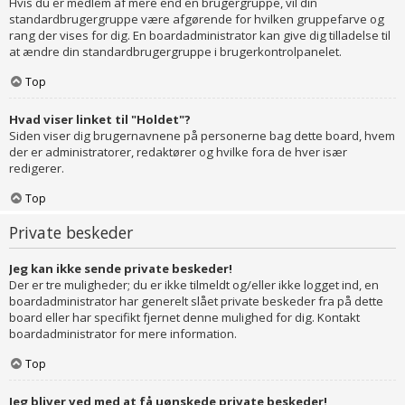
Hvis du er medlem af mere end en brugergruppe, vil din
standardbrugergruppe være afgørende for hvilken gruppefarve og
rang der vises for dig. En boardadministrator kan give dig tilladelse til
at ændre din standardbrugergruppe i brugerkontrolpanelet.
Top
Hvad viser linket til "Holdet"?
Siden viser dig brugernavnene på personerne bag dette board, hvem
der er administratorer, redaktører og hvilke fora de hver især
redigerer.
Top
Private beskeder
Jeg kan ikke sende private beskeder!
Der er tre muligheder; du er ikke tilmeldt og/eller ikke logget ind, en
boardadministrator har generelt slået private beskeder fra på dette
board eller har specifikt fjernet denne mulighed for dig. Kontakt
boardadministrator for mere information.
Top
Jeg bliver ved med at få uønskede private beskeder!