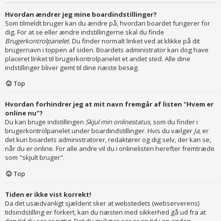
Hvordan ændrer jeg mine boardindstillinger?
Som tilmeldt bruger kan du ændre på, hvordan boardet fungerer for
dig. For at se eller ændre indstillingerne skal du finde
Brugerkontrolpanelet
. Du finder normalt linket ved at klikke på dit
brugernavn i toppen af siden. Boardets administrator kan dog have
placeret linket til brugerkontrolpanelet et andet sted. Alle dine
indstillinger bliver gemt til dine næste besøg.
Top
Hvordan forhindrer jeg at mit navn fremgår af listen "Hvem er
online nu"?
Du kan bruge indstillingen
Skjul min onlinestatus
, som du finder i
brugerkontrolpanelet under boardindstillinger. Hvis du vælger
Ja
, er
det kun boardets administratorer, redaktører og dig selv, der kan se,
når du er online. For alle andre vil du i onlinelisten herefter fremtræde
som "skjult bruger".
Top
Tiden er ikke vist korrekt!
Da det usædvanligt sjældent sker at webstedets (webserverens)
tidsindstilling er forkert, kan du næsten med sikkerhed gå ud fra at