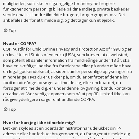
muligheder, som ikke er tilgængelige for anonyme brugere;
funktioner som personligt billede på dine indlæg, private beskeder,
sende emails til andre tilmeldte brugere, brugergrupper osv. Det
anbefales derfor at tilmelde sig, og det tager kun et øjeblik.
Top
Hvad er COPPA?
COPPA står for Child Online Privacy and Protection Act of 1998 og er
en lov i United States of America (USA), som kræver, at et websted,
som potentielt samler information fra mindreårige under 13 år, skal
have en skriftlig tilladelse fra forældrene eller på anden måde have
en legal godkendelse af, at siden samler personlige oplysninger fra
mindreårige. Hvis du er usikker på, om du er omfattet af denne lov,
fordi mindreårige forsøger at tilmelde sig, eller om boardet, du
forsøger at tilmelde dig, er under denne lovgivning, bør du kontakte
en advokat. Vær venligst opmærksom på at phpBB Limited ikke kan
rådgive yderligere i sager omhandlende COPPA.
Top
Hvorfor kan jeg ikke tilmelde mig?
Det kan skyldes at en boardadministrator har udelukket din IP-
adresse eller har forbudt brugernavnet, du forsøger at tilmelde dig