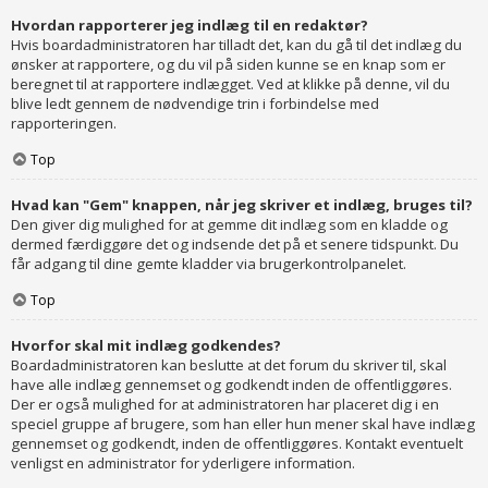
Hvordan rapporterer jeg indlæg til en redaktør?
Hvis boardadministratoren har tilladt det, kan du gå til det indlæg du
ønsker at rapportere, og du vil på siden kunne se en knap som er
beregnet til at rapportere indlægget. Ved at klikke på denne, vil du
blive ledt gennem de nødvendige trin i forbindelse med
rapporteringen.
Top
Hvad kan "Gem" knappen, når jeg skriver et indlæg, bruges til?
Den giver dig mulighed for at gemme dit indlæg som en kladde og
dermed færdiggøre det og indsende det på et senere tidspunkt. Du
får adgang til dine gemte kladder via brugerkontrolpanelet.
Top
Hvorfor skal mit indlæg godkendes?
Boardadministratoren kan beslutte at det forum du skriver til, skal
have alle indlæg gennemset og godkendt inden de offentliggøres.
Der er også mulighed for at administratoren har placeret dig i en
speciel gruppe af brugere, som han eller hun mener skal have indlæg
gennemset og godkendt, inden de offentliggøres. Kontakt eventuelt
venligst en administrator for yderligere information.