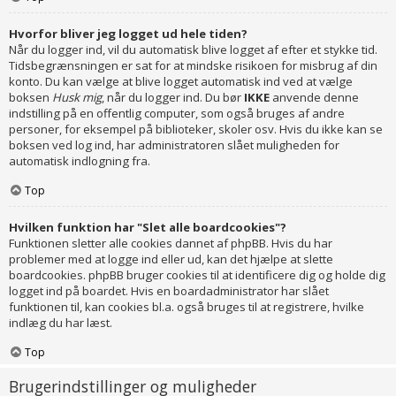
Hvorfor bliver jeg logget ud hele tiden?
Når du logger ind, vil du automatisk blive logget af efter et stykke tid.
Tidsbegrænsningen er sat for at mindske risikoen for misbrug af din
konto. Du kan vælge at blive logget automatisk ind ved at vælge
boksen
Husk mig
, når du logger ind. Du bør
IKKE
anvende denne
indstilling på en offentlig computer, som også bruges af andre
personer, for eksempel på biblioteker, skoler osv. Hvis du ikke kan se
boksen ved log ind, har administratoren slået muligheden for
automatisk indlogning fra.
Top
Hvilken funktion har "Slet alle boardcookies"?
Funktionen sletter alle cookies dannet af phpBB. Hvis du har
problemer med at logge ind eller ud, kan det hjælpe at slette
boardcookies. phpBB bruger cookies til at identificere dig og holde dig
logget ind på boardet. Hvis en boardadministrator har slået
funktionen til, kan cookies bl.a. også bruges til at registrere, hvilke
indlæg du har læst.
Top
Brugerindstillinger og muligheder