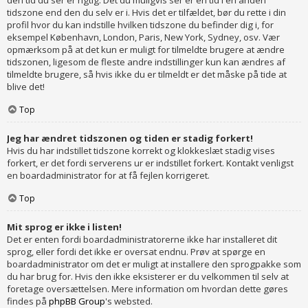
den tid du ser er rigtig. Det du muligvis ser er en tid i en anden
tidszone end den du selv er i. Hvis det er tilfældet, bør du rette i din
profil hvor du kan indstille hvilken tidszone du befinder dig i, for
eksempel København, London, Paris, New York, Sydney, osv. Vær
opmærksom på at det kun er muligt for tilmeldte brugere at ændre
tidszonen, ligesom de fleste andre indstillinger kun kan ændres af
tilmeldte brugere, så hvis ikke du er tilmeldt er det måske på tide at
blive det!
Top
Jeg har ændret tidszonen og tiden er stadig forkert!
Hvis du har indstillet tidszone korrekt og klokkeslæt stadig vises
forkert, er det fordi serverens ur er indstillet forkert. Kontakt venligst
en boardadministrator for at få fejlen korrigeret.
Top
Mit sprog er ikke i listen!
Det er enten fordi boardadministratorerne ikke har installeret dit
sprog, eller fordi det ikke er oversat endnu. Prøv at spørge en
boardadministrator om det er muligt at installere den sprogpakke som
du har brug for. Hvis den ikke eksisterer er du velkommen til selv at
foretage oversættelsen. Mere information om hvordan dette gøres
findes på
phpBB Group
's websted.