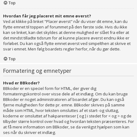
Top
Hvordan får jeg placeret mit emne øverst?
Ved at klikke på linket "Placer øverst" når du viser dit emne, kan du
flytte emnet til toppen af forummet på den første side. Hvis du ikke
kan se linket, kan det skyldes at denne mulighed er slået fra eller at
det mindst tilladte tidsrum for at kunne placere øverst endnu ikke er
forløbet. Du kan også flytte emnet øverst ved simpelthen at skrive et
svar i emnet. Men følg boardets regler herfor, når du gør dette.
Top
Formatering og emnetyper
Hvad er BBkoder?
BBkoder er en speciel form for HTML, der giver dig
formateringskontrol over visse dele af et indlæg. Om du kan bruge
BBkoder er noget administratoren af boardet afgør. Du kan også
fjerne muligheden for dette pr. emne. BBkoder skrives på samme
måde som HTML, hvor teksten omsluttes af et start- og sluttag,
koderne er omsluttet af hakparenteser [ og ] i stedet for < og > og de
tilbyder større kontrol over hvad og hvordan teksten præsenteres. For
at få mere information om BBkoder, se da venligst hjælpen som kan
ses når du skriver et indlæg.