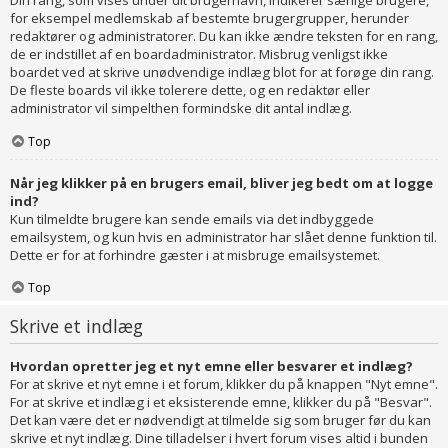
Din rang, som vises under dit brugernavn, indikerer særlige brugere,
for eksempel medlemskab af bestemte brugergrupper, herunder
redaktører og administratorer. Du kan ikke ændre teksten for en rang,
de er indstillet af en boardadministrator. Misbrug venligst ikke
boardet ved at skrive unødvendige indlæg blot for at forøge din rang.
De fleste boards vil ikke tolerere dette, og en redaktør eller
administrator vil simpelthen formindske dit antal indlæg.
Top
Når jeg klikker på en brugers email, bliver jeg bedt om at logge
ind?
Kun tilmeldte brugere kan sende emails via det indbyggede
emailsystem, og kun hvis en administrator har slået denne funktion til.
Dette er for at forhindre gæster i at misbruge emailsystemet.
Top
Skrive et indlæg
Hvordan opretter jeg et nyt emne eller besvarer et indlæg?
For at skrive et nyt emne i et forum, klikker du på knappen "Nyt emne".
For at skrive et indlæg i et eksisterende emne, klikker du på "Besvar".
Det kan være det er nødvendigt at tilmelde sig som bruger før du kan
skrive et nyt indlæg. Dine tilladelser i hvert forum vises altid i bunden