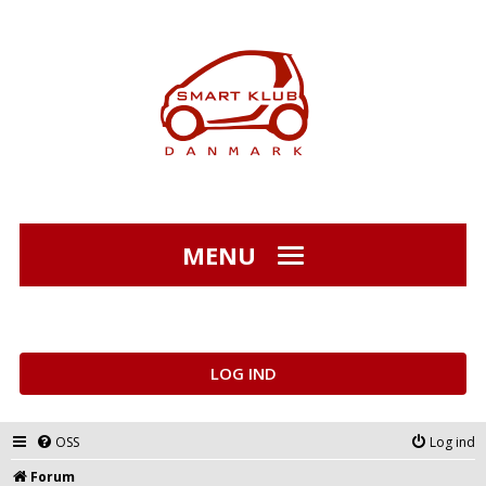
MENU
LOG IND
OSS
Log ind
Forum