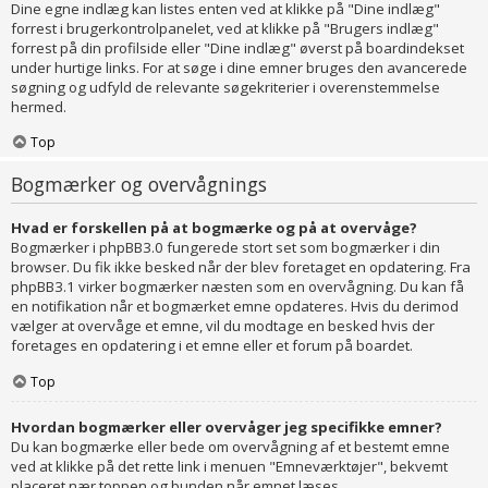
Dine egne indlæg kan listes enten ved at klikke på "Dine indlæg"
forrest i brugerkontrolpanelet, ved at klikke på "Brugers indlæg"
forrest på din profilside eller "Dine indlæg" øverst på boardindekset
under hurtige links. For at søge i dine emner bruges den avancerede
søgning og udfyld de relevante søgekriterier i overenstemmelse
hermed.
Top
Bogmærker og overvågnings
Hvad er forskellen på at bogmærke og på at overvåge?
Bogmærker i phpBB3.0 fungerede stort set som bogmærker i din
browser. Du fik ikke besked når der blev foretaget en opdatering. Fra
phpBB3.1 virker bogmærker næsten som en overvågning. Du kan få
en notifikation når et bogmærket emne opdateres. Hvis du derimod
vælger at overvåge et emne, vil du modtage en besked hvis der
foretages en opdatering i et emne eller et forum på boardet.
Top
Hvordan bogmærker eller overvåger jeg specifikke emner?
Du kan bogmærke eller bede om overvågning af et bestemt emne
ved at klikke på det rette link i menuen "Emneværktøjer", bekvemt
placeret nær toppen og bunden når emnet læses.