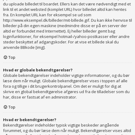
du uploade billedet til boardet. Ellers kan det være nødvendigt med et
link til et andet websted (komplet URL) hvor billedet altid kan hentes
fra. En komplet URL kan for eksempel se ud som
http://www.eksempel.dk/billeder/mit-billede.gif. Du kan ikke henvise til
billeder på din egen maskine (medmindre disse er på en server der
altid er forbundet med Internettet). Ej heller billeder gemt bag
loginfunktioner, for eksempel hotmail-/yahoo-postkasser eller andre
steder beskyttet af adgangskoder. For at vise et billede skal du
anvende BBkode [img].
Top
Hvad er globale bekendtgørelser?
Globale bekendtgørelser indeholder vigtige informationer, og du bør
læse dem når muligt. Globale bekendtgørelser vises i toppen af alle
fora og tillige i dit brugerkontrolpanel. Om det er muligt for dig at
skrive en global bekendtgørelse afgøres ud fra de tilladelser som du
har, disse er fastsat af en administrator.
Top
Hvad er bekendtgørelser?
Bekendtgørelser indeholder typisk vigtige beskeder angående
forummet, og du bør læse dem når muligt. Bekendtgørelser vises altid