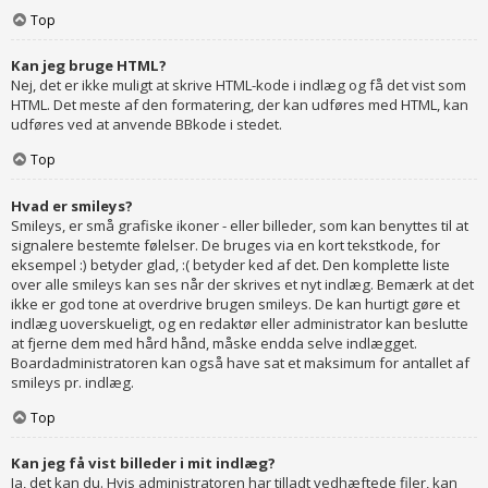
Top
Kan jeg bruge HTML?
Nej, det er ikke muligt at skrive HTML-kode i indlæg og få det vist som
HTML. Det meste af den formatering, der kan udføres med HTML, kan
udføres ved at anvende BBkode i stedet.
Top
Hvad er smileys?
Smileys, er små grafiske ikoner - eller billeder, som kan benyttes til at
signalere bestemte følelser. De bruges via en kort tekstkode, for
eksempel :) betyder glad, :( betyder ked af det. Den komplette liste
over alle smileys kan ses når der skrives et nyt indlæg. Bemærk at det
ikke er god tone at overdrive brugen smileys. De kan hurtigt gøre et
indlæg uoverskueligt, og en redaktør eller administrator kan beslutte
at fjerne dem med hård hånd, måske endda selve indlægget.
Boardadministratoren kan også have sat et maksimum for antallet af
smileys pr. indlæg.
Top
Kan jeg få vist billeder i mit indlæg?
Ja, det kan du. Hvis administratoren har tilladt vedhæftede filer, kan