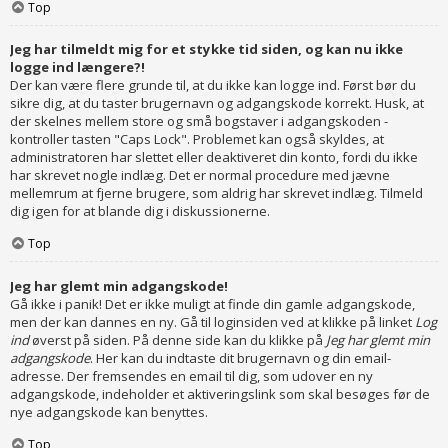
Top
Jeg har tilmeldt mig for et stykke tid siden, og kan nu ikke
logge ind længere?!
Der kan være flere grunde til, at du ikke kan logge ind. Først bør du
sikre dig, at du taster brugernavn og adgangskode korrekt. Husk, at
der skelnes mellem store og små bogstaver i adgangskoden -
kontroller tasten "Caps Lock". Problemet kan også skyldes, at
administratoren har slettet eller deaktiveret din konto, fordi du ikke
har skrevet nogle indlæg. Det er normal procedure med jævne
mellemrum at fjerne brugere, som aldrig har skrevet indlæg. Tilmeld
dig igen for at blande dig i diskussionerne.
Top
Jeg har glemt min adgangskode!
Gå ikke i panik! Det er ikke muligt at finde din gamle adgangskode,
men der kan dannes en ny. Gå til loginsiden ved at klikke på linket
Log
ind
øverst på siden. På denne side kan du klikke på
Jeg har glemt min
adgangskode
. Her kan du indtaste dit brugernavn og din email-
adresse. Der fremsendes en email til dig, som udover en ny
adgangskode, indeholder et aktiveringslink som skal besøges før de
nye adgangskode kan benyttes.
Top