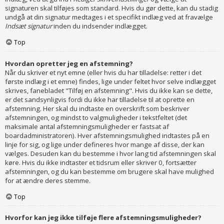
signaturen skal tilføjes som standard. Hvis du gør dette, kan du stadig
undgå at din signatur medtages i et specifikt indlæg ved at fravælge
Indsæt signatur
inden du indsender indlægget.
Top
Hvordan opretter jeg en afstemning?
Når du skriver et nyt emne (eller hvis du har tilladelse: retter i det
første indlæg i et emne) findes, lige under feltet hvor selve indlægget
skrives, fanebladet "Tilføj en afstemning". Hvis du ikke kan se dette,
er det sandsynligvis fordi du ikke har tilladelse til at oprette en
afstemning. Her skal du indtaste en overskrift som beskriver
afstemningen, og mindst to valgmuligheder i tekstfeltet (det
maksimale antal afstemningsmuligheder er fastsat af
boardadministratoren). Hver afstemningsmulighed indtastes på en
linje for sig, og lige under defineres hvor mange af disse, der kan
vælges. Desuden kan du bestemme i hvor lang tid afstemningen skal
køre. Hvis du ikke indtaster et tidsrum eller skriver 0, fortsætter
afstemningen, og du kan bestemme om brugere skal have mulighed
for at ændre deres stemme.
Top
Hvorfor kan jeg ikke tilføje flere afstemningsmuligheder?