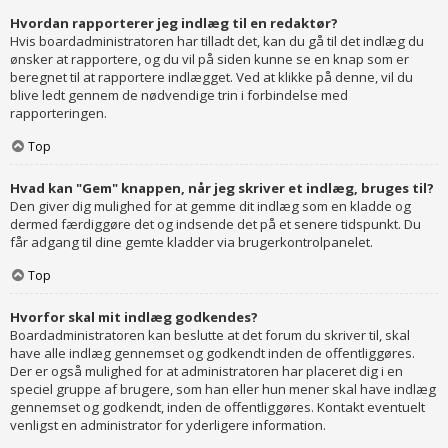
Hvordan rapporterer jeg indlæg til en redaktør?
Hvis boardadministratoren har tilladt det, kan du gå til det indlæg du
ønsker at rapportere, og du vil på siden kunne se en knap som er
beregnet til at rapportere indlægget. Ved at klikke på denne, vil du
blive ledt gennem de nødvendige trin i forbindelse med
rapporteringen.
Top
Hvad kan "Gem" knappen, når jeg skriver et indlæg, bruges til?
Den giver dig mulighed for at gemme dit indlæg som en kladde og
dermed færdiggøre det og indsende det på et senere tidspunkt. Du
får adgang til dine gemte kladder via brugerkontrolpanelet.
Top
Hvorfor skal mit indlæg godkendes?
Boardadministratoren kan beslutte at det forum du skriver til, skal
have alle indlæg gennemset og godkendt inden de offentliggøres.
Der er også mulighed for at administratoren har placeret dig i en
speciel gruppe af brugere, som han eller hun mener skal have indlæg
gennemset og godkendt, inden de offentliggøres. Kontakt eventuelt
venligst en administrator for yderligere information.