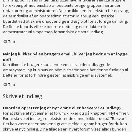
Din rang, som vises under dit brugernavn, indikerer særlige brugere,
for eksempel medlemskab af bestemte brugergrupper, herunder
redaktører og administratorer. Du kan ikke ændre teksten for en rang,
de er indstillet af en boardadministrator. Misbrug venligst ikke
boardet ved at skrive unødvendige indlæg blot for at forøge din rang.
De fleste boards vil ikke tolerere dette, og en redaktør eller
administrator vil simpelthen formindske dit antal indlæg.
Top
Når jeg klikker på en brugers email, bliver jeg bedt om at logge
ind?
Kun tilmeldte brugere kan sende emails via det indbyggede
emailsystem, og kun hvis en administrator har slået denne funktion til.
Dette er for at forhindre gæster i at misbruge emailsystemet.
Top
Skrive et indlæg
Hvordan opretter jeg et nyt emne eller besvarer et indlæg?
For at skrive et nyt emne i et forum, klikker du på knappen "Nyt emne".
For at skrive et indlæg i et eksisterende emne, klikker du på "Besvar".
Det kan være det er nødvendigt at tilmelde sig som bruger før du kan
skrive et nyt indlæg. Dine tilladelser i hvert forum vises altid i bunden