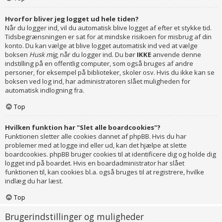
Hvorfor bliver jeg logget ud hele tiden?
Når du logger ind, vil du automatisk blive logget af efter et stykke tid.
Tidsbegrænsningen er sat for at mindske risikoen for misbrug af din
konto. Du kan vælge at blive logget automatisk ind ved at vælge
boksen
Husk mig
, når du logger ind. Du bør
IKKE
anvende denne
indstilling på en offentlig computer, som også bruges af andre
personer, for eksempel på biblioteker, skoler osv. Hvis du ikke kan se
boksen ved log ind, har administratoren slået muligheden for
automatisk indlogning fra.
Top
Hvilken funktion har "Slet alle boardcookies"?
Funktionen sletter alle cookies dannet af phpBB. Hvis du har
problemer med at logge ind eller ud, kan det hjælpe at slette
boardcookies. phpBB bruger cookies til at identificere dig og holde dig
logget ind på boardet. Hvis en boardadministrator har slået
funktionen til, kan cookies bl.a. også bruges til at registrere, hvilke
indlæg du har læst.
Top
Brugerindstillinger og muligheder