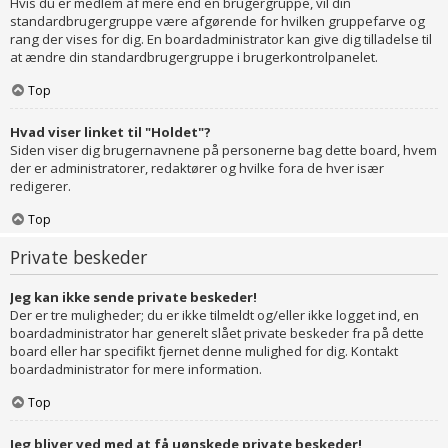
Hvis du er medlem af mere end en brugergruppe, vil din
standardbrugergruppe være afgørende for hvilken gruppefarve og
rang der vises for dig. En boardadministrator kan give dig tilladelse til
at ændre din standardbrugergruppe i brugerkontrolpanelet.
Top
Hvad viser linket til "Holdet"?
Siden viser dig brugernavnene på personerne bag dette board, hvem
der er administratorer, redaktører og hvilke fora de hver især
redigerer.
Top
Private beskeder
Jeg kan ikke sende private beskeder!
Der er tre muligheder; du er ikke tilmeldt og/eller ikke logget ind, en
boardadministrator har generelt slået private beskeder fra på dette
board eller har specifikt fjernet denne mulighed for dig. Kontakt
boardadministrator for mere information.
Top
Jeg bliver ved med at få uønskede private beskeder!