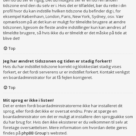
den tid du ser er rigtig. Det du muligvis ser er en tid i en anden
tidszone end den du selv er i. Hvis det er tilfældet, bør du rette i din
profil hvor du kan indstille hvilken tidszone du befinder dig i, for
eksempel København, London, Paris, New York, Sydney, osv. Vær
opmærksom på at det kun er muligt for tilmeldte brugere at ændre
tidszonen, ligesom de fleste andre indstillinger kun kan ændres af
tilmeldte brugere, så hvis ikke du er tilmeldt er det måske på tide at
blive det!
Top
Jeg har ændret tidszonen og tiden er stadig forkert!
Hvis du har indstillet tidszone korrekt og klokkeslæt stadig vises
forkert, er det fordi serverens ur er indstillet forkert. Kontakt venligst
en boardadministrator for at få fejlen korrigeret.
Top
Mit sprog er ikke i listen!
Det er enten fordi boardadministratorerne ikke har installeret dit
sprog, eller fordi det ikke er oversat endnu. Prøv at spørge en
boardadministrator om det er muligt at installere den sprogpakke som
du har brug for. Hvis den ikke eksisterer er du velkommen til selv at
foretage oversættelsen. Mere information om hvordan dette gøres
findes på
phpBB Group
's websted.