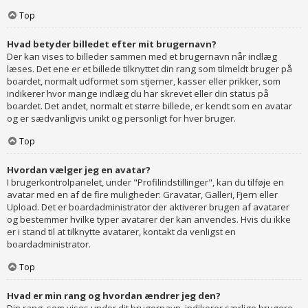
Top
Hvad betyder billedet efter mit brugernavn?
Der kan vises to billeder sammen med et brugernavn når indlæg
læses. Det ene er et billede tilknyttet din rang som tilmeldt bruger på
boardet, normalt udformet som stjerner, kasser eller prikker, som
indikerer hvor mange indlæg du har skrevet eller din status på
boardet. Det andet, normalt et større billede, er kendt som en avatar
og er sædvanligvis unikt og personligt for hver bruger.
Top
Hvordan vælger jeg en avatar?
I brugerkontrolpanelet, under "Profilindstillinger", kan du tilføje en
avatar med en af de fire muligheder: Gravatar, Galleri, Fjern eller
Upload. Det er boardadministrator der aktiverer brugen af avatarer
og bestemmer hvilke typer avatarer der kan anvendes. Hvis du ikke
er i stand til at tilknytte avatarer, kontakt da venligst en
boardadministrator.
Top
Hvad er min rang og hvordan ændrer jeg den?