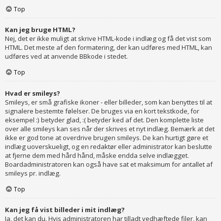
Top
Kan jeg bruge HTML?
Nej, det er ikke muligt at skrive HTML-kode i indlæg og få det vist som
HTML. Det meste af den formatering, der kan udføres med HTML, kan
udføres ved at anvende BBkode i stedet.
Top
Hvad er smileys?
Smileys, er små grafiske ikoner - eller billeder, som kan benyttes til at
signalere bestemte følelser. De bruges via en kort tekstkode, for
eksempel :) betyder glad, :( betyder ked af det. Den komplette liste
over alle smileys kan ses når der skrives et nyt indlæg. Bemærk at det
ikke er god tone at overdrive brugen smileys. De kan hurtigt gøre et
indlæg uoverskueligt, og en redaktør eller administrator kan beslutte
at fjerne dem med hård hånd, måske endda selve indlægget.
Boardadministratoren kan også have sat et maksimum for antallet af
smileys pr. indlæg.
Top
Kan jeg få vist billeder i mit indlæg?
Ja, det kan du. Hvis administratoren har tilladt vedhæftede filer, kan