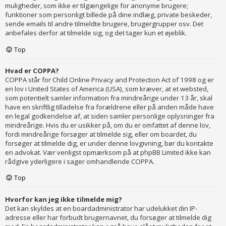
muligheder, som ikke er tilgængelige for anonyme brugere;
funktioner som personligt billede på dine indlæg, private beskeder,
sende emails til andre tilmeldte brugere, brugergrupper osv. Det
anbefales derfor at tilmelde sig, og det tager kun et øjeblik.
Top
Hvad er COPPA?
COPPA står for Child Online Privacy and Protection Act of 1998 og er
en lov i United States of America (USA), som kræver, at et websted,
som potentielt samler information fra mindreårige under 13 år, skal
have en skriftlig tilladelse fra forældrene eller på anden måde have
en legal godkendelse af, at siden samler personlige oplysninger fra
mindreårige. Hvis du er usikker på, om du er omfattet af denne lov,
fordi mindreårige forsøger at tilmelde sig, eller om boardet, du
forsøger at tilmelde dig, er under denne lovgivning, bør du kontakte
en advokat. Vær venligst opmærksom på at phpBB Limited ikke kan
rådgive yderligere i sager omhandlende COPPA.
Top
Hvorfor kan jeg ikke tilmelde mig?
Det kan skyldes at en boardadministrator har udelukket din IP-
adresse eller har forbudt brugernavnet, du forsøger at tilmelde dig