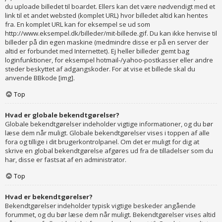
du uploade billedet til boardet. Ellers kan det være nødvendigt med et
link til et andet websted (komplet URL) hvor billedet altid kan hentes
fra. En komplet URL kan for eksempel se ud som
http://www.eksempel.dk/billeder/mit-billede.gif. Du kan ikke henvise til
billeder på din egen maskine (medmindre disse er på en server der
altid er forbundet med Internettet). Ej heller billeder gemt bag
loginfunktioner, for eksempel hotmail-/yahoo-postkasser eller andre
steder beskyttet af adgangskoder. For at vise et billede skal du
anvende BBkode [img].
Top
Hvad er globale bekendtgørelser?
Globale bekendtgørelser indeholder vigtige informationer, og du bør
læse dem når muligt. Globale bekendtgørelser vises i toppen af alle
fora og tillige i dit brugerkontrolpanel. Om det er muligt for dig at
skrive en global bekendtgørelse afgøres ud fra de tilladelser som du
har, disse er fastsat af en administrator.
Top
Hvad er bekendtgørelser?
Bekendtgørelser indeholder typisk vigtige beskeder angående
forummet, og du bør læse dem når muligt. Bekendtgørelser vises altid