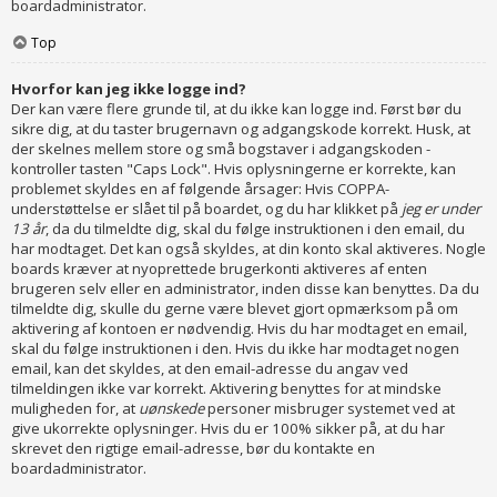
boardadministrator.
Top
Hvorfor kan jeg ikke logge ind?
Der kan være flere grunde til, at du ikke kan logge ind. Først bør du
sikre dig, at du taster brugernavn og adgangskode korrekt. Husk, at
der skelnes mellem store og små bogstaver i adgangskoden -
kontroller tasten "Caps Lock". Hvis oplysningerne er korrekte, kan
problemet skyldes en af følgende årsager: Hvis COPPA-
understøttelse er slået til på boardet, og du har klikket på
jeg er under
13 år
, da du tilmeldte dig, skal du følge instruktionen i den email, du
har modtaget. Det kan også skyldes, at din konto skal aktiveres. Nogle
boards kræver at nyoprettede brugerkonti aktiveres af enten
brugeren selv eller en administrator, inden disse kan benyttes. Da du
tilmeldte dig, skulle du gerne være blevet gjort opmærksom på om
aktivering af kontoen er nødvendig. Hvis du har modtaget en email,
skal du følge instruktionen i den. Hvis du ikke har modtaget nogen
email, kan det skyldes, at den email-adresse du angav ved
tilmeldingen ikke var korrekt. Aktivering benyttes for at mindske
muligheden for, at
uønskede
personer misbruger systemet ved at
give ukorrekte oplysninger. Hvis du er 100% sikker på, at du har
skrevet den rigtige email-adresse, bør du kontakte en
boardadministrator.