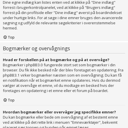
Dine egne indlæg kan listes enten ved at klikke på "Dine indlæg"
forrest i brugerkontrolpanelet, ved at klikke på "Brugers indlæg"
forrest på din profilside eller "Dine indlæg" øverst på boardindekset
under hurtige links. For at søge i dine emner bruges den avancerede
søgning og udfyld de relevante søgekriterier i overenstemmelse
hermed.
Top
Bogmærker og overvågnings
Hvad er forskellen på at bogmærke og på at overvåge?
Bogmærker i phpBB3.0 fungerede stort set som bogmærker i din
browser. Du fik ikke besked når der blev foretaget en opdatering. Fra
phpBB3.1 virker bogmærker næsten som en overvågning. Du kan få
en notifikation når et bogmærket emne opdateres. Hvis du derimod
vælger at overvåge et emne, vil du modtage en besked hvis der
foretages en opdatering i et emne eller et forum på boardet.
Top
Hvordan bogmærker eller overvåger jeg specifikke emner?
Du kan bogmærke eller bede om overvågning af et bestemt emne
ved at klikke på det rette link i menuen "Emneværktøjer", bekvemt
placeret nær toppen og bunden når emnet læses.