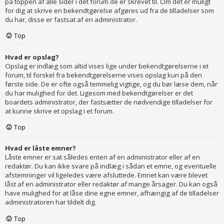
på toppen af alle sider i det forum de er skrevet til. Om det er muligt
for dig at skrive en bekendtgørelse afgøres ud fra de tilladelser som
du har, disse er fastsat af en administrator.
Top
Hvad er opslag?
Opslag er indlæg som altid vises lige under bekendtgørelserne i et
forum, til forskel fra bekendtgørelserne vises opslag kun på den
første side. De er ofte også temmelig vigtige, og du bør læse dem, når
du har mulighed for det. Ligesom med bekendtgørelser er det
boardets administrator, der fastsætter de nødvendige tilladelser for
at kunne skrive et opslag i et forum.
Top
Hvad er låste emner?
Låste emner er sat således enten af en administrator eller af en
redaktør. Du kan ikke svare på indlæg i sådan et emne, og eventuelle
afstemninger vil ligeledes være afsluttede. Emnet kan være blevet
låst af en administrator eller redaktør af mange årsager. Du kan også
have mulighed for at låse dine egne emner, afhængig af de tilladelser
administratoren har tildelt dig.
Top