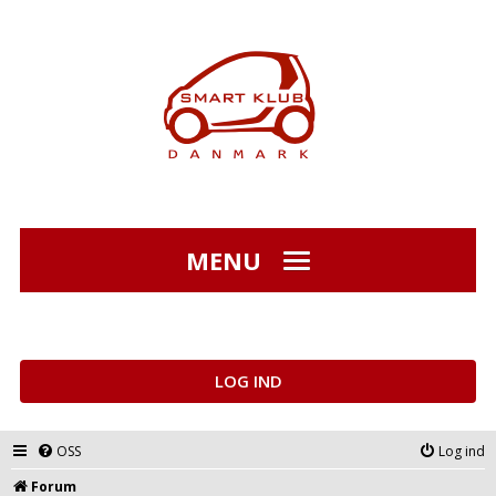
MENU
LOG IND
OSS
Log ind
Forum