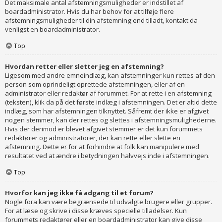
Det maksimale antal afstemningsmuligheder er indstillet af
boardadministrator. Hvis du har behov for at tilføje flere
afstemningsmuligheder til din afstemning end tilladt, kontakt da
venligst en boardadministrator.
Top
Hvordan retter eller sletter jeg en afstemning?
Ligesom med andre emneindlæg, kan afstemninger kun rettes af den
person som oprindeligt oprettede afstemningen, eller af en
administrator eller redaktør af forummet. For at rette i en afstemning
(teksten), klik da på det første indlæg i afstemningen. Det er altid dette
indlæg, som har afstemningen tilknyttet. Såfremt der ikke er afgivet
nogen stemmer, kan der rettes og slettes i afstemningsmulighederne.
Hvis der derimod er blevet afgivet stemmer er det kun forummets
redaktører og administratorer, der kan rette eller slette en
afstemning. Dette er for at forhindre at folk kan manipulere med
resultatet ved at ændre i betydningen halvvejs inde i afstemningen.
Top
Hvorfor kan jeg ikke få adgang til et forum?
Nogle fora kan være begrænsede til udvalgte brugere eller grupper.
For at læse og skrive i disse kræves specielle tilladelser. Kun
forummets redaktører eller en boardadministrator kan give disse