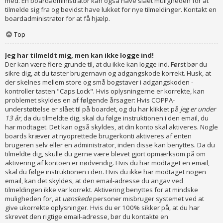
med. En boardadministrator kan også have slået muligheden for at
tilmelde sig fra og bevidst have lukket for nye tilmeldinger. Kontakt en
boardadministrator for at få hjælp.
Top
Jeg har tilmeldt mig, men kan ikke logge ind!
Der kan være flere grunde til, at du ikke kan logge ind. Først bør du
sikre dig, at du taster brugernavn og adgangskode korrekt. Husk, at
der skelnes mellem store og små bogstaver i adgangskoden -
kontroller tasten "Caps Lock". Hvis oplysningerne er korrekte, kan
problemet skyldes en af følgende årsager: Hvis COPPA-
understøttelse er slået til på boardet, og du har klikket på
jeg er under
13 år
, da du tilmeldte dig, skal du følge instruktionen i den email, du
har modtaget. Det kan også skyldes, at din konto skal aktiveres. Nogle
boards kræver at nyoprettede brugerkonti aktiveres af enten
brugeren selv eller en administrator, inden disse kan benyttes. Da du
tilmeldte dig, skulle du gerne være blevet gjort opmærksom på om
aktivering af kontoen er nødvendig. Hvis du har modtaget en email,
skal du følge instruktionen i den. Hvis du ikke har modtaget nogen
email, kan det skyldes, at den email-adresse du angav ved
tilmeldingen ikke var korrekt. Aktivering benyttes for at mindske
muligheden for, at
uønskede
personer misbruger systemet ved at
give ukorrekte oplysninger. Hvis du er 100% sikker på, at du har
skrevet den rigtige email-adresse, bør du kontakte en