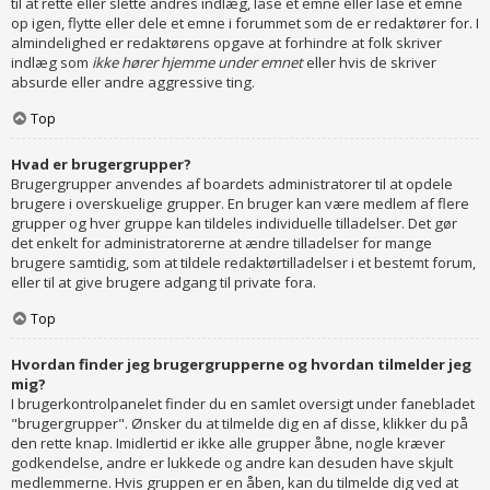
til at rette eller slette andres indlæg, låse et emne eller låse et emne
op igen, flytte eller dele et emne i forummet som de er redaktører for. I
almindelighed er redaktørens opgave at forhindre at folk skriver
indlæg som
ikke hører hjemme under emnet
eller hvis de skriver
absurde eller andre aggressive ting.
Top
Hvad er brugergrupper?
Brugergrupper anvendes af boardets administratorer til at opdele
brugere i overskuelige grupper. En bruger kan være medlem af flere
grupper og hver gruppe kan tildeles individuelle tilladelser. Det gør
det enkelt for administratorerne at ændre tilladelser for mange
brugere samtidig, som at tildele redaktørtilladelser i et bestemt forum,
eller til at give brugere adgang til private fora.
Top
Hvordan finder jeg brugergrupperne og hvordan tilmelder jeg
mig?
I brugerkontrolpanelet finder du en samlet oversigt under fanebladet
"brugergrupper". Ønsker du at tilmelde dig en af disse, klikker du på
den rette knap. Imidlertid er ikke alle grupper åbne, nogle kræver
godkendelse, andre er lukkede og andre kan desuden have skjult
medlemmerne. Hvis gruppen er en åben, kan du tilmelde dig ved at