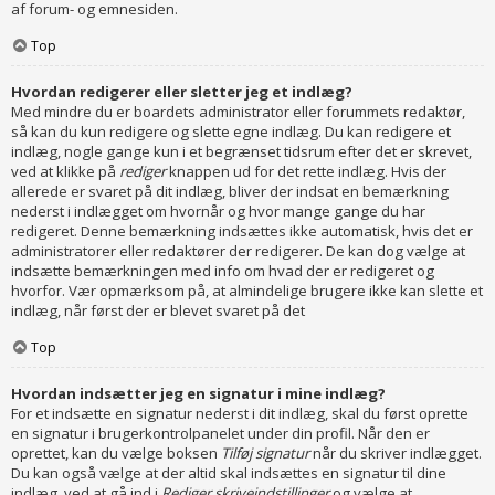
af forum- og emnesiden.
Top
Hvordan redigerer eller sletter jeg et indlæg?
Med mindre du er boardets administrator eller forummets redaktør,
så kan du kun redigere og slette egne indlæg. Du kan redigere et
indlæg, nogle gange kun i et begrænset tidsrum efter det er skrevet,
ved at klikke på
rediger
knappen ud for det rette indlæg. Hvis der
allerede er svaret på dit indlæg, bliver der indsat en bemærkning
nederst i indlægget om hvornår og hvor mange gange du har
redigeret. Denne bemærkning indsættes ikke automatisk, hvis det er
administratorer eller redaktører der redigerer. De kan dog vælge at
indsætte bemærkningen med info om hvad der er redigeret og
hvorfor. Vær opmærksom på, at almindelige brugere ikke kan slette et
indlæg, når først der er blevet svaret på det
Top
Hvordan indsætter jeg en signatur i mine indlæg?
For et indsætte en signatur nederst i dit indlæg, skal du først oprette
en signatur i brugerkontrolpanelet under din profil. Når den er
oprettet, kan du vælge boksen
Tilføj signatur
når du skriver indlægget.
Du kan også vælge at der altid skal indsættes en signatur til dine
indlæg, ved at gå ind i
Rediger skriveindstillinger
og vælge at