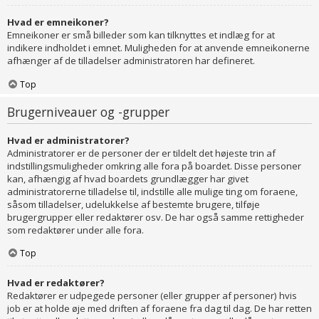
Hvad er emneikoner?
Emneikoner er små billeder som kan tilknyttes et indlæg for at
indikere indholdet i emnet. Muligheden for at anvende emneikonerne
afhænger af de tilladelser administratoren har defineret.
Top
Brugerniveauer og -grupper
Hvad er administratorer?
Administratorer er de personer der er tildelt det højeste trin af
indstillingsmuligheder omkring alle fora på boardet. Disse personer
kan, afhængig af hvad boardets grundlægger har givet
administratorerne tilladelse til, indstille alle mulige ting om foraene,
såsom tilladelser, udelukkelse af bestemte brugere, tilføje
brugergrupper eller redaktører osv. De har også samme rettigheder
som redaktører under alle fora.
Top
Hvad er redaktører?
Redaktører er udpegede personer (eller grupper af personer) hvis
job er at holde øje med driften af foraene fra dag til dag. De har retten