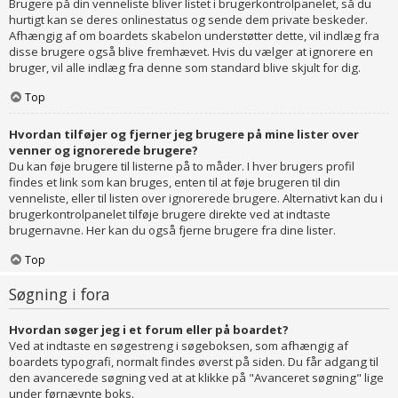
Brugere på din venneliste bliver listet i brugerkontrolpanelet, så du
hurtigt kan se deres onlinestatus og sende dem private beskeder.
Afhængig af om boardets skabelon understøtter dette, vil indlæg fra
disse brugere også blive fremhævet. Hvis du vælger at ignorere en
bruger, vil alle indlæg fra denne som standard blive skjult for dig.
Top
Hvordan tilføjer og fjerner jeg brugere på mine lister over
venner og ignorerede brugere?
Du kan føje brugere til listerne på to måder. I hver brugers profil
findes et link som kan bruges, enten til at føje brugeren til din
venneliste, eller til listen over ignorerede brugere. Alternativt kan du i
brugerkontrolpanelet tilføje brugere direkte ved at indtaste
brugernavne. Her kan du også fjerne brugere fra dine lister.
Top
Søgning i fora
Hvordan søger jeg i et forum eller på boardet?
Ved at indtaste en søgestreng i søgeboksen, som afhængig af
boardets typografi, normalt findes øverst på siden. Du får adgang til
den avancerede søgning ved at at klikke på "Avanceret søgning" lige
under førnævnte boks.