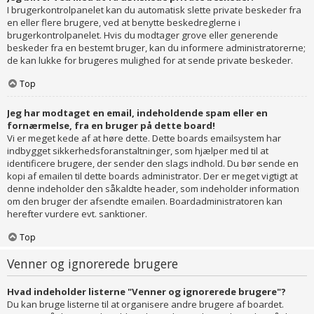
I brugerkontrolpanelet kan du automatisk slette private beskeder fra
en eller flere brugere, ved at benytte beskedreglerne i
brugerkontrolpanelet. Hvis du modtager grove eller generende
beskeder fra en bestemt bruger, kan du informere administratorerne;
de kan lukke for brugeres mulighed for at sende private beskeder.
Top
Jeg har modtaget en email, indeholdende spam eller en
fornærmelse, fra en bruger på dette board!
Vi er meget kede af at høre dette. Dette boards emailsystem har
indbygget sikkerhedsforanstaltninger, som hjælper med til at
identificere brugere, der sender den slags indhold. Du bør sende en
kopi af emailen til dette boards administrator. Der er meget vigtigt at
denne indeholder den såkaldte header, som indeholder information
om den bruger der afsendte emailen. Boardadministratoren kan
herefter vurdere evt. sanktioner.
Top
Venner og ignorerede brugere
Hvad indeholder listerne "Venner og ignorerede brugere"?
Du kan bruge listerne til at organisere andre brugere af boardet.