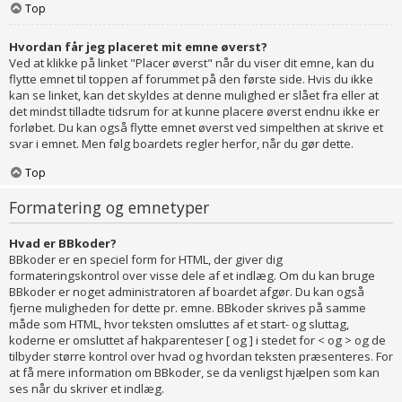
Top
Hvordan får jeg placeret mit emne øverst?
Ved at klikke på linket "Placer øverst" når du viser dit emne, kan du
flytte emnet til toppen af forummet på den første side. Hvis du ikke
kan se linket, kan det skyldes at denne mulighed er slået fra eller at
det mindst tilladte tidsrum for at kunne placere øverst endnu ikke er
forløbet. Du kan også flytte emnet øverst ved simpelthen at skrive et
svar i emnet. Men følg boardets regler herfor, når du gør dette.
Top
Formatering og emnetyper
Hvad er BBkoder?
BBkoder er en speciel form for HTML, der giver dig
formateringskontrol over visse dele af et indlæg. Om du kan bruge
BBkoder er noget administratoren af boardet afgør. Du kan også
fjerne muligheden for dette pr. emne. BBkoder skrives på samme
måde som HTML, hvor teksten omsluttes af et start- og sluttag,
koderne er omsluttet af hakparenteser [ og ] i stedet for < og > og de
tilbyder større kontrol over hvad og hvordan teksten præsenteres. For
at få mere information om BBkoder, se da venligst hjælpen som kan
ses når du skriver et indlæg.