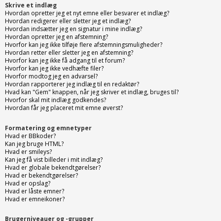
Skrive et indlæg
Hvordan opretter jeg et nyt emne eller besvarer et indlæg?
Hvordan redigerer eller sletter jeg et indlæg?
Hvordan indsætter jeg en signatur i mine indlæg?
Hvordan opretter jeg en afstemning?
Hvorfor kan jeg ikke tilføje flere afstemningsmuligheder?
Hvordan retter eller sletter jeg en afstemning?
Hvorfor kan jeg ikke få adgang til et forum?
Hvorfor kan jeg ikke vedhæfte filer?
Hvorfor modtog jeg en advarsel?
Hvordan rapporterer jeg indlæg til en redaktør?
Hvad kan "Gem" knappen, når jeg skriver et indlæg, bruges til?
Hvorfor skal mit indlæg godkendes?
Hvordan får jeg placeret mit emne øverst?
Formatering og emnetyper
Hvad er BBkoder?
Kan jeg bruge HTML?
Hvad er smileys?
Kan jeg få vist billeder i mit indlæg?
Hvad er globale bekendtgørelser?
Hvad er bekendtgørelser?
Hvad er opslag?
Hvad er låste emner?
Hvad er emneikoner?
Brugerniveauer og -grupper