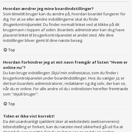
Hvordan ændrer jeg mine boardindstillinger?
Som tilmeldt bruger kan du ændre på, hvordan boardet fungerer for
dig. For at se eller ændre indstillingerne skal du finde
Brugerkontrolpanelet
. Du finder normalt linket ved at klikke på dit
brugernavn i toppen af siden. Boardets administrator kan dog have
placeret linket til brugerkontrolpanelet et andet sted. Alle dine
indstillinger bliver gemt til dine næste besøg.
Top
Hvordan forhindrer jeg at mit navn fremgår af listen "Hvem er
online nu"?
Du kan bruge indstillingen
Skjul min onlinestatus
, som du finder i
brugerkontrolpanelet under boardindstillinger. Hvis du vælger
Ja
, er
det kun boardets administratorer, redaktører og dig selv, der kan se,
når du er online. For alle andre vil du i onlinelisten herefter fremtræde
som "skjult bruger".
Top
Tiden er ikke vist korrekt!
Da det usædvanligt sjældent sker at webstedets (webserverens)
tidsindstilling er forkert, kan du næsten med sikkerhed gå ud fra at