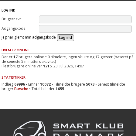
LOG IND
Brugernavn:
Adgangskode:
Jeg har glemt min adgangskode
HVEM ER ONLINE
Der er
17
brugere online :: 0 tilmeldte, ingen skjulte og 17 gæster (baseret på
de seneste 5 minutters aktivitet)
Flest brugere online var
1215
, 23. jul 2026, 14:07
STATISTIKKER
Indlæg
69996
• Emner
10072
• Tilmeldte brugere
5073
• Senest tilmeldte
bruger
Bursche
• Total billeder
1655