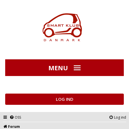
MENU
LOG IND
OSS
Log ind
Forum