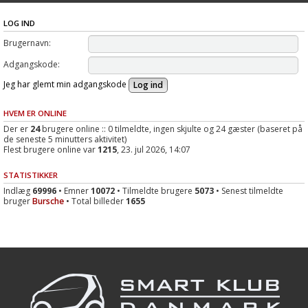
LOG IND
Brugernavn:
Adgangskode:
Jeg har glemt min adgangskode
HVEM ER ONLINE
Der er
24
brugere online :: 0 tilmeldte, ingen skjulte og 24 gæster (baseret på
de seneste 5 minutters aktivitet)
Flest brugere online var
1215
, 23. jul 2026, 14:07
STATISTIKKER
Indlæg
69996
• Emner
10072
• Tilmeldte brugere
5073
• Senest tilmeldte
bruger
Bursche
• Total billeder
1655