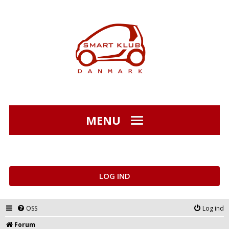
MENU
LOG IND
OSS
Log ind
Forum