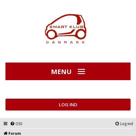
MENU
LOG IND
OSS
Log ind
Forum