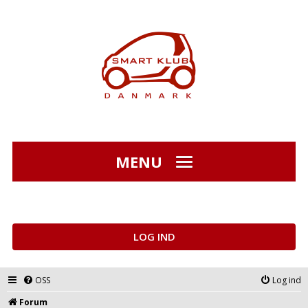
MENU
LOG IND
OSS
Log ind
Forum