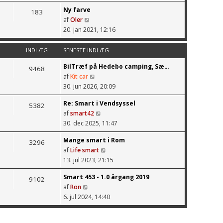
g
t
t
d
Ny farve
s
183
s
e
l
af
Oler
d
e
i
V
æ
20. jan 2021, 12:16
e
n
n
i
g
t
e
d
s
s
INDLÆG
SENESTE INDLÆG
s
l
d
e
t
æ
BilTræf på Hedebo camping, Sæ…
e
9468
n
e
g
af
Kit car
t
e
i
V
30. jun 2026, 20:09
s
s
n
i
e
t
d
Re: Smart i Vendsyssel
s
5382
n
e
l
af
smart42
d
e
i
V
æ
30. dec 2025, 11:47
e
s
n
i
g
t
t
d
Mange smart i Rom
s
3296
s
e
l
af
Life smart
d
e
i
V
æ
13. jul 2023, 21:15
e
n
n
i
g
t
e
d
Smart 453 - 1.0 årgang 2019
s
9102
s
s
l
af
Ron
d
e
t
V
æ
6. jul 2024, 14:40
e
n
e
i
g
t
e
i
s
s
s
n