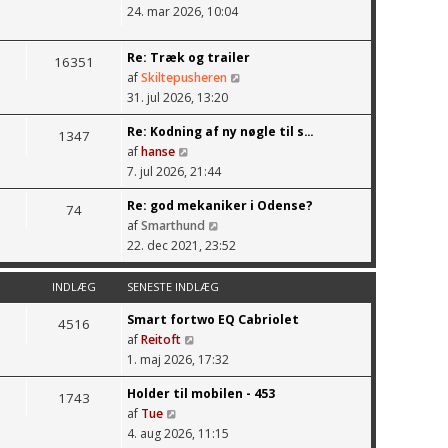
V
24. mar 2026, 10:04
e
i
t
s
s
Re: Træk og trailer
16351
d
e
af
Skiltepusheren
e
n
V
31. jul 2026, 13:20
t
e
i
s
Re: Kodning af ny nøgle til s…
s
s
1347
e
af
hanse
t
d
V
n
7. jul 2026, 21:44
e
e
i
e
i
t
Re: god mekaniker i Odense?
s
s
74
n
s
af
Smarthund
d
t
d
e
V
22. dec 2021, 23:52
e
e
l
n
i
t
i
æ
e
s
s
n
INDLÆG
SENESTE INDLÆG
g
s
d
e
d
t
Smart fortwo EQ Cabriolet
e
4516
n
l
e
af
Reitoft
t
e
æ
i
V
1. maj 2026, 17:32
s
s
g
n
i
e
t
d
Holder til mobilen - 453
s
1743
n
e
l
af
Tue
d
e
i
V
æ
4. aug 2026, 11:15
e
s
n
i