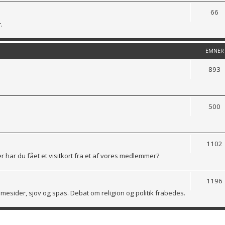
66
.
EMNER
893
500
1102
er har du fået et visitkort fra et af vores medlemmer?
1196
jemmesider, sjov og spas. Debat om religion og politik frabedes.