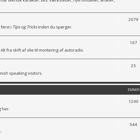
 har teknisk karakter. Eks. værksteder, nye modeller, artikler,
2079
først i
Tips og Tricks
inden du spørger.
167
Alt fra skift af olie til montering af autoradio.
25
nish speaking visitors.
EMNER
1240
g her.
544
.