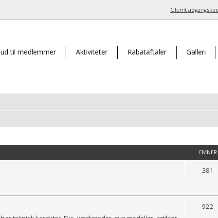
Glemt adgangsko
bud til medlemmer
Aktiviteter
Rabataftaler
Galleri
EMNER
381
922