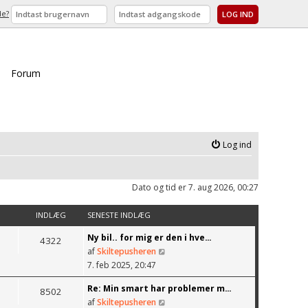
de?
Forum
Log ind
Dato og tid er 7. aug 2026, 00:27
INDLÆG
SENESTE INDLÆG
Ny bil.. for mig er den i hve…
4322
af
Skiltepusheren
V
7. feb 2025, 20:47
i
Re: Min smart har problemer m…
s
8502
af
Skiltepusheren
d