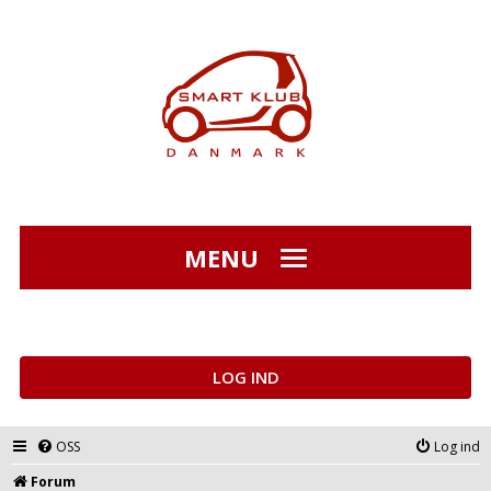
MENU
LOG IND
OSS
Log ind
Forum