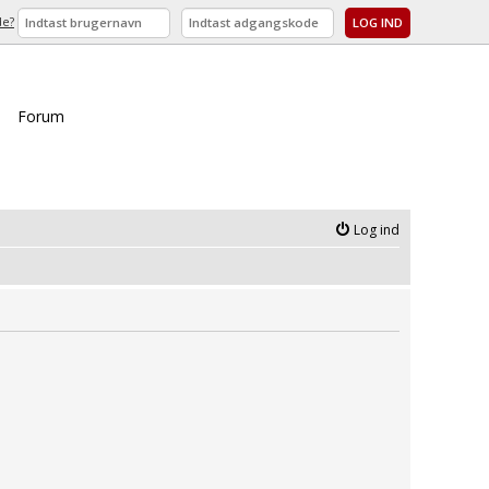
de?
Forum
Log ind