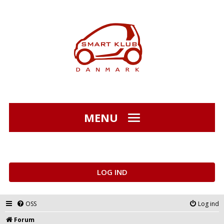
MENU
LOG IND
OSS
Log ind
Forum