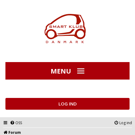
MENU
LOG IND
OSS
Log ind
Forum