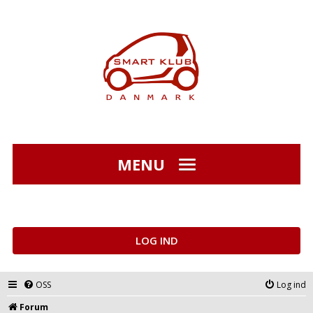
MENU
LOG IND
OSS
Log ind
Forum