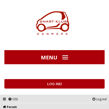
MENU
LOG IND
OSS
Log ind
Forum