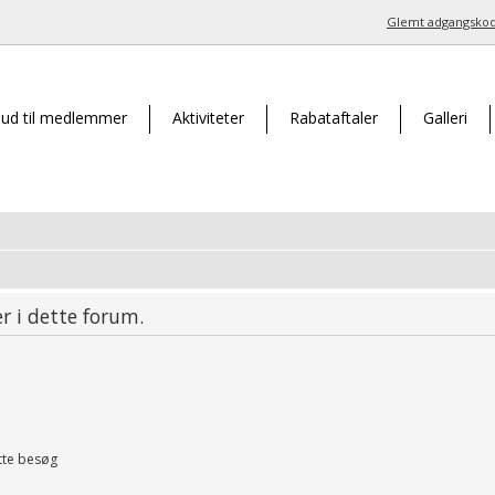
Glemt adgangsko
bud til medlemmer
Aktiviteter
Rabataftaler
Galleri
r i dette forum.
tte besøg