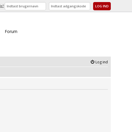
de?
Forum
Log ind