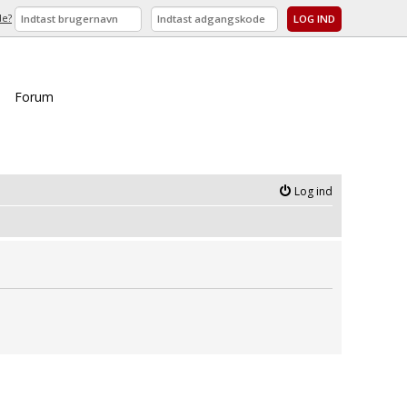
de?
Forum
Log ind