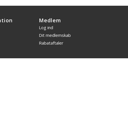
ation
Medlem
Log ind
Dit medlemskab
Rabataftaler