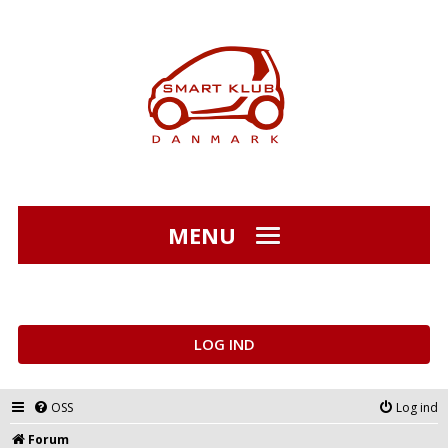
MENU
LOG IND
OSS
Log ind
Forum