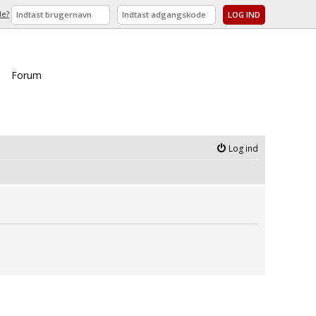
de?
Forum
Log ind