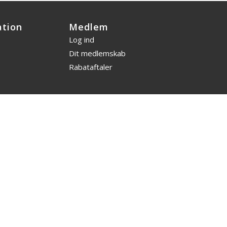
ation
Medlem
Log ind
Dit medlemskab
Rabataftaler