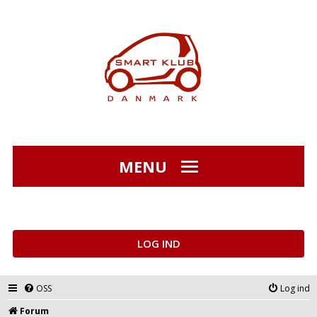
MENU
LOG IND
OSS
Log ind
Forum