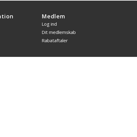
ation
Medlem
Log ind
Dit medlemskab
Rabataftaler