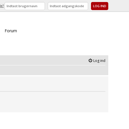
de?
Forum
Log ind