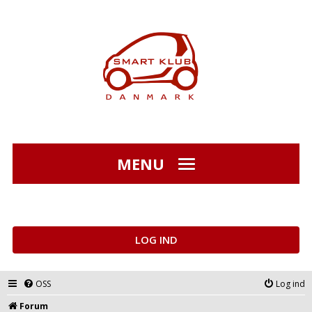
MENU
LOG IND
OSS
Log ind
Forum