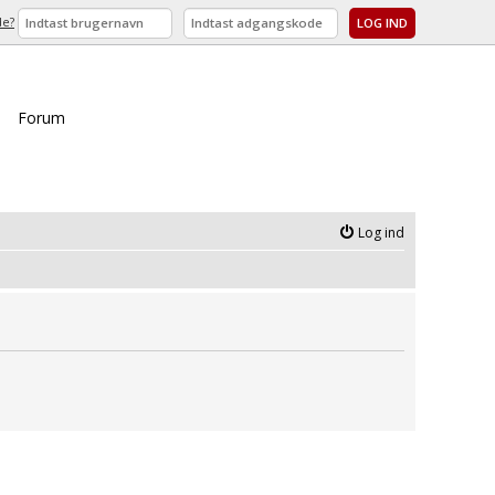
de?
Forum
Log ind