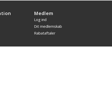
ation
Medlem
Log ind
Dit medlemskab
Rabataftaler