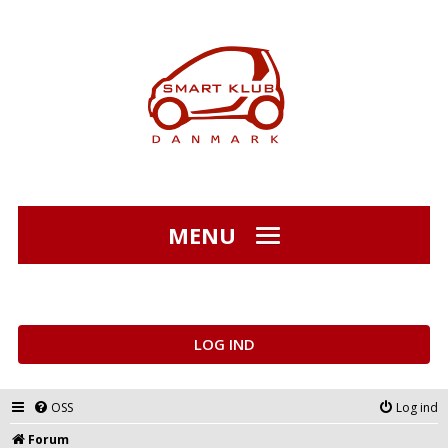
MENU
LOG IND
OSS
Log ind
Forum