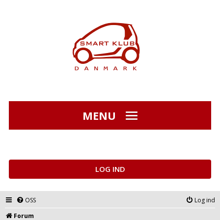
MENU
LOG IND
OSS
Log ind
Forum