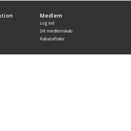
ation
Medlem
Log ind
Dit medlemskab
Rabataftaler