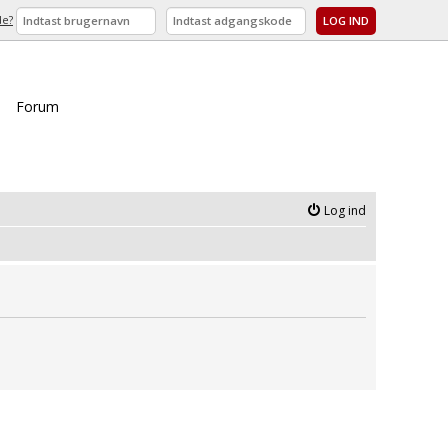
de?
Forum
Log ind