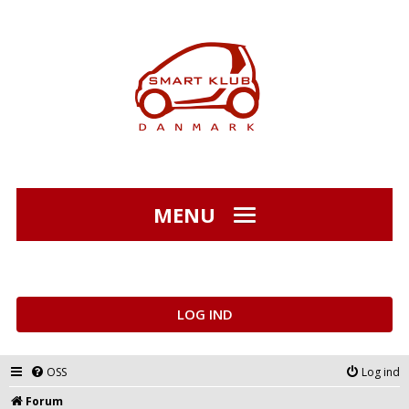
MENU
LOG IND
OSS
Log ind
Forum