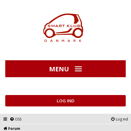
MENU
LOG IND
OSS
Log ind
Forum