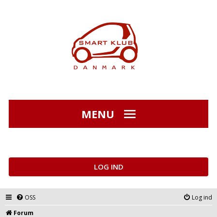
MENU
LOG IND
OSS
Log ind
Forum