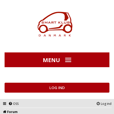
MENU
LOG IND
OSS
Log ind
Forum