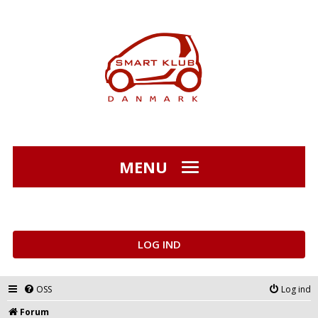
MENU
LOG IND
OSS
Log ind
Forum