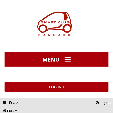
MENU
LOG IND
OSS
Log ind
Forum