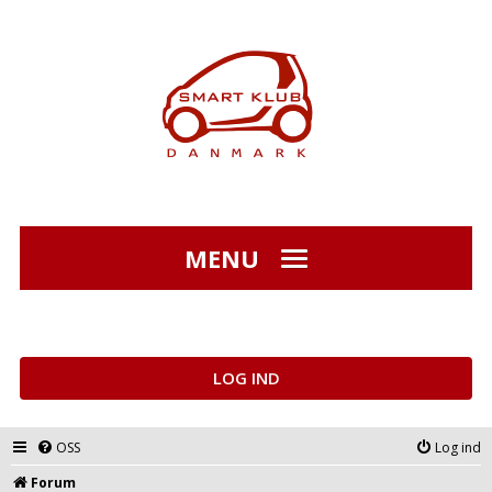
MENU
LOG IND
OSS
Log ind
Forum