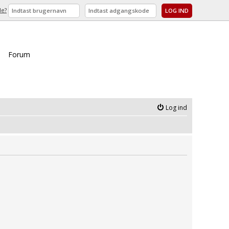
de?
Forum
Log ind