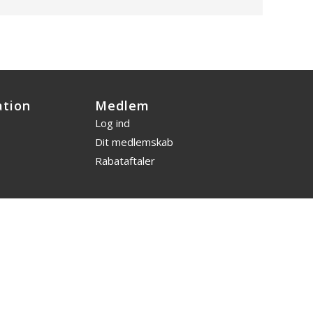
ation
Medlem
Log ind
Dit medlemskab
Rabataftaler