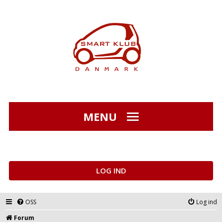
MENU
LOG IND
OSS
Log ind
Forum