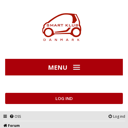
MENU
LOG IND
OSS
Log ind
Forum