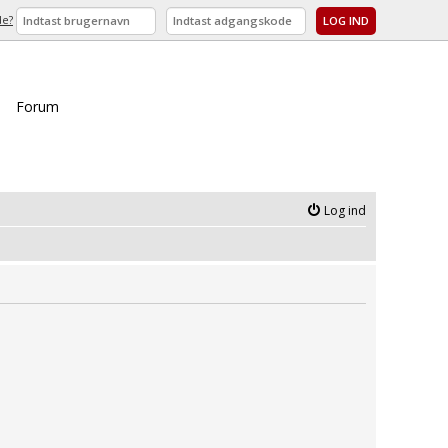
de?
Forum
Log ind