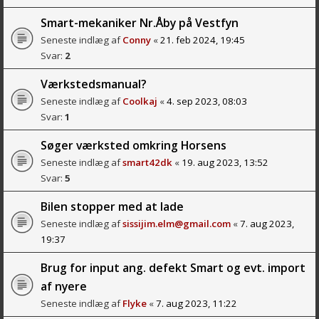
Smart-mekaniker Nr.Åby på Vestfyn
Seneste indlæg af
Conny
«
21. feb 2024, 19:45
Svar:
2
Værkstedsmanual?
Seneste indlæg af
Coolkaj
«
4. sep 2023, 08:03
Svar:
1
Søger værksted omkring Horsens
Seneste indlæg af
smart42dk
«
19. aug 2023, 13:52
Svar:
5
Bilen stopper med at lade
Seneste indlæg af
sissijim.elm@gmail.com
«
7. aug 2023,
19:37
Brug for input ang. defekt Smart og evt. import
af nyere
Seneste indlæg af
Flyke
«
7. aug 2023, 11:22