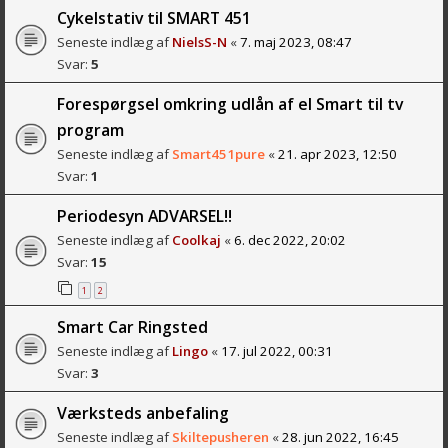
Cykelstativ til SMART 451
Seneste indlæg af
NielsS-N
«
7. maj 2023, 08:47
Svar:
5
Forespørgsel omkring udlån af el Smart til tv
program
Seneste indlæg af
Smart451pure
«
21. apr 2023, 12:50
Svar:
1
Periodesyn ADVARSEL!!
Seneste indlæg af
Coolkaj
«
6. dec 2022, 20:02
Svar:
15
1
2
Smart Car Ringsted
Seneste indlæg af
Lingo
«
17. jul 2022, 00:31
Svar:
3
Værksteds anbefaling
Seneste indlæg af
Skiltepusheren
«
28. jun 2022, 16:45