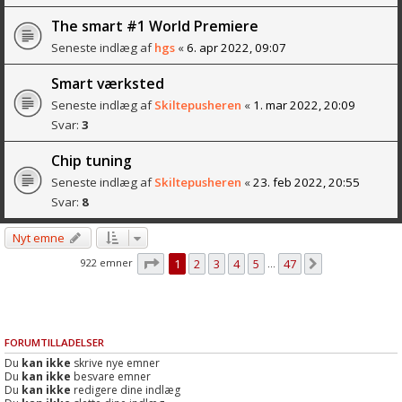
The smart #1 World Premiere
Seneste indlæg af
hgs
«
6. apr 2022, 09:07
Smart værksted
Seneste indlæg af
Skiltepusheren
«
1. mar 2022, 20:09
Svar:
3
Chip tuning
Seneste indlæg af
Skiltepusheren
«
23. feb 2022, 20:55
Svar:
8
Nyt emne
Side
1
af
47
922 emner
1
2
3
4
5
47
Næste
…
FORUMTILLADELSER
Du
kan ikke
skrive nye emner
Du
kan ikke
besvare emner
Du
kan ikke
redigere dine indlæg