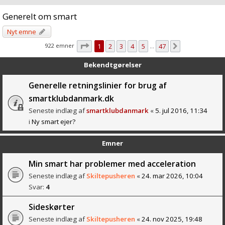
Generelt om smart
Nyt emne
Side
1
af
47
922 emner
1
2
3
4
5
47
Næste
…
Bekendtgørelser
Generelle retningslinier for brug af
smartklubdanmark.dk
Seneste indlæg af
smartklubdanmark
«
5. jul 2016, 11:34
i
Ny smart ejer?
Emner
Min smart har problemer med acceleration
Seneste indlæg af
Skiltepusheren
«
24. mar 2026, 10:04
Svar:
4
Sideskørter
Seneste indlæg af
Skiltepusheren
«
24. nov 2025, 19:48