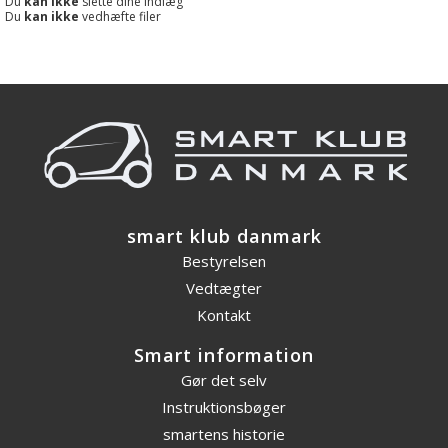
Du
kan ikke
slette dine indlæg
Du
kan ikke
vedhæfte filer
smart klub danmark
Bestyrelsen
Vedtægter
Kontakt
Smart information
Gør det selv
Instruktionsbøger
smartens historie