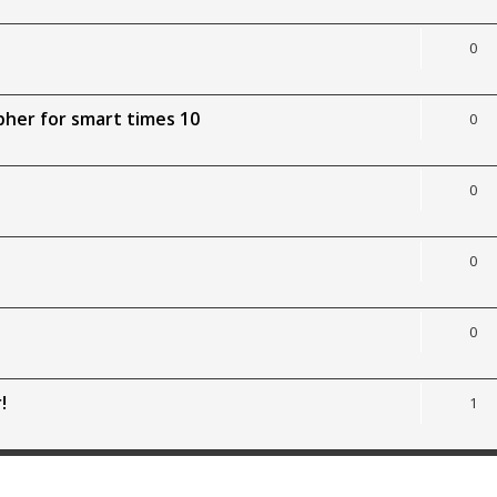
0
her for smart times 10
0
0
0
0
!
1