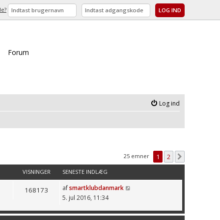
de?
Forum
Log ind
25 emner
1
2
Næste
VISNINGER
SENESTE INDLÆG
af
smartklubdanmark
168173
5. jul 2016, 11:34