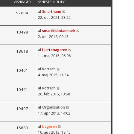
VISNINGER
SENESTE INDLÆG
af
Smarthund
92004
22. dec 2021, 23:52
af
smartklubdanmark
13498
2. dec 2016, 09:43
af
Hjertebageren
18618
11. maj 2015, 06:06
af
Rottach
10401
4. maj 2015, 11:34
af
Rottach
10491
26. feb 2015, 13:58
af
Organisation
19407
17. apr 2013, 14:02
af
bageren
15689
10. aug 2012, 18:45