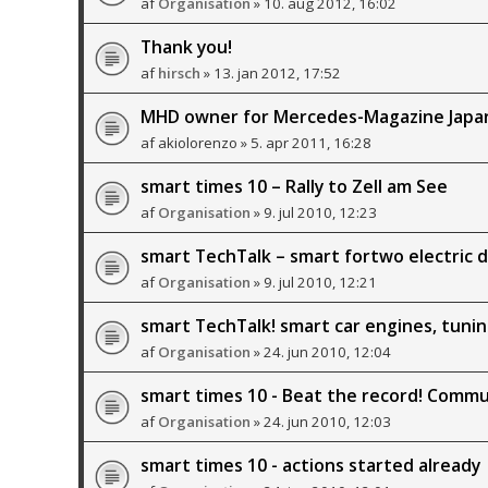
af
Organisation
» 10. aug 2012, 16:02
Thank you!
af
hirsch
» 13. jan 2012, 17:52
MHD owner for Mercedes-Magazine Japa
af
akiolorenzo
» 5. apr 2011, 16:28
smart times 10 – Rally to Zell am See
af
Organisation
» 9. jul 2010, 12:23
smart TechTalk – smart fortwo electric d
af
Organisation
» 9. jul 2010, 12:21
smart TechTalk! smart car engines, tuning
af
Organisation
» 24. jun 2010, 12:04
smart times 10 - Beat the record! Commu
af
Organisation
» 24. jun 2010, 12:03
smart times 10 - actions started already