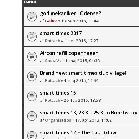
EMNER
god mekaniker i Odense?
af
Gabor
» 13. sep 2018, 10:44
smart times 2017
af
Rottach
» 1. dec 2016, 17:27
Aircon refill copenhagen
af
SadiaV
» 11. maj 2015, 04:33
Brand new: smart times club village!
af
Rottach
» 4. maj 2015, 11:34
smart times 15
af
Rottach
» 26. feb 2015, 13:58
smart times 13, 23.8 – 25.8. in Buochs-Lu
af
Organisation
» 17. apr 2013, 14:02
smart times 12 – the Countdown