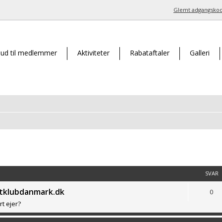
Glemt adgangsko
bud til medlemmer
Aktiviteter
Rabataftaler
Galleri
SVAR
artklubdanmark.dk
0
t ejer?