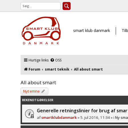
smart klub danmark
Til
Hurtige links
OSS
Forum
smart teknik
All about smart
All about smart
Nyt emne
BEKENDTGØRELSER
Generelle retningslinier for brug af sm
af
smartklubdanmark
» 5. jul 2016, 11:34 » i
Ny smar