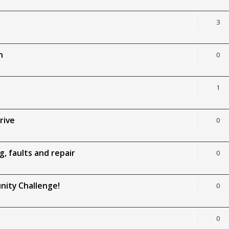
3
n
0
1
rive
0
, faults and repair
0
nity Challenge!
0
0