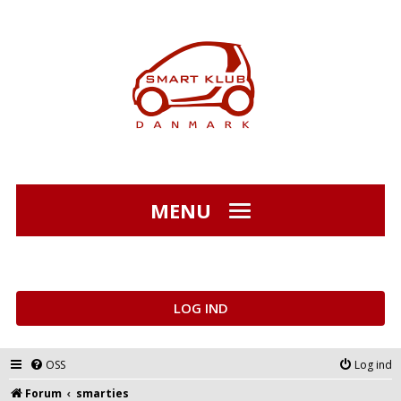
MENU
LOG IND
OSS
Log ind
Forum
smarties