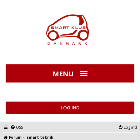
MENU
LOG IND
OSS
Log ind
Forum
smart teknik