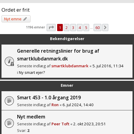
Ordet er frit
Nyt emne
Side
1
af
60
1196 emner
1
2
3
4
5
60
Næste
…
Bekendtgørelser
Generelle retningslinier for brug af
smartklubdanmark.dk
Seneste indlæg af
smartklubdanmark
«
5. jul 2016, 11:34
i
Ny smart ejer?
Emner
Smart 453 - 1.0 årgang 2019
Seneste indlæg af
Ron
«
6. jul 2024, 14:40
Nyt medlem
Seneste indlæg af
Peer Toft
«
2. okt 2023, 20:51
Svar:
2