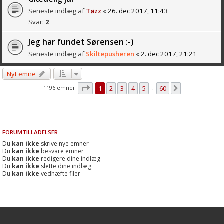
Seneste indlæg af
Tøzz
«
26. dec 2017, 11:43
Svar:
2
Jeg har fundet Sørensen :-)
Seneste indlæg af
Skiltepusheren
«
2. dec 2017, 21:21
Nyt emne
Side
1
af
60
1196 emner
1
2
3
4
5
60
Næste
…
FORUMTILLADELSER
Du
kan ikke
skrive nye emner
Du
kan ikke
besvare emner
Du
kan ikke
redigere dine indlæg
Du
kan ikke
slette dine indlæg
Du
kan ikke
vedhæfte filer