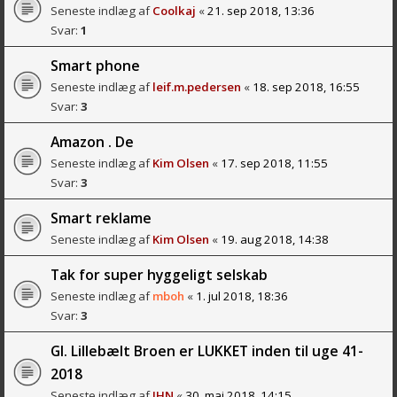
Seneste indlæg af
Coolkaj
«
21. sep 2018, 13:36
Svar:
1
Smart phone
Seneste indlæg af
leif.m.pedersen
«
18. sep 2018, 16:55
Svar:
3
Amazon . De
Seneste indlæg af
Kim Olsen
«
17. sep 2018, 11:55
Svar:
3
Smart reklame
Seneste indlæg af
Kim Olsen
«
19. aug 2018, 14:38
Tak for super hyggeligt selskab
Seneste indlæg af
mboh
«
1. jul 2018, 18:36
Svar:
3
Gl. Lillebælt Broen er LUKKET inden til uge 41-
2018
Seneste indlæg af
JHN
«
30. maj 2018, 14:15