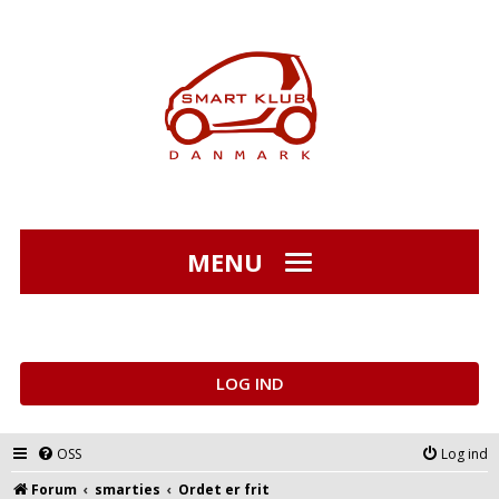
MENU
LOG IND
OSS
Log ind
Forum
smarties
Ordet er frit