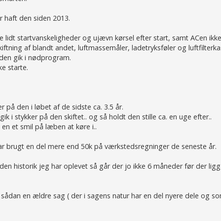
r haft den siden 2013.
e lidt startvanskeligheder og ujævn kørsel efter start, samt ACen ikk
iftning af blandt andet, luftmassemåler, ladetryksføler og luftfilterka
den gik i nødprogram.
ke starte.
på den i løbet af de sidste ca. 3.5 år.
gik i stykker på den skiftet.. og så holdt den stille ca. en uge efter..
n et smil på læben at køre i..
g har brugt en del mere end 50k på værkstedsregninger de seneste år.
en historik jeg har oplevet så går der jo ikke 6 måneder før der ligg
e sådan en ældre sag ( der i sagens natur har en del nyere dele og s