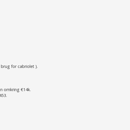
rug for cabriolet ).
en omkring €14k.
453.