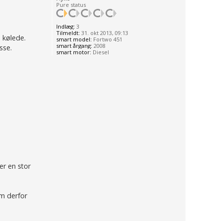
Pure status
Indlæg:
3
Tilmeldt:
31. okt 2013, 09:13
e kølede.
smart model:
Fortwo 451
smart årgang:
2008
sse.
smart motor:
Diesel
er en stor
om derfor