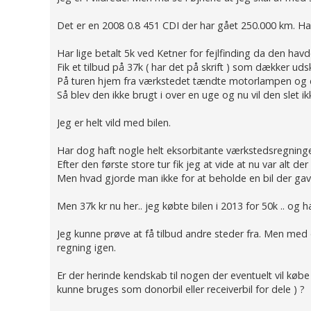
Det er en 2008 0.8 451 CDI der har gået 250.000 km. Ha
Har lige betalt 5k ved Ketner for fejlfinding da den havd
Fik et tilbud på 37k ( har det på skrift ) som dækker udsk
På turen hjem fra værkstedet tændte motorlampen og 
Så blev den ikke brugt i over en uge og nu vil den slet ik
Jeg er helt vild med bilen.
Har dog haft nogle helt eksorbitante værkstedsregninger 
Efter den første store tur fik jeg at vide at nu var alt der 
Men hvad gjorde man ikke for at beholde en bil der gav e
Men 37k kr nu her.. jeg købte bilen i 2013 for 50k .. o
Jeg kunne prøve at få tilbud andre steder fra. Men med d
regning igen.
Er der herinde kendskab til nogen der eventuelt vil køb
kunne bruges som donorbil eller receiverbil for dele ) ?