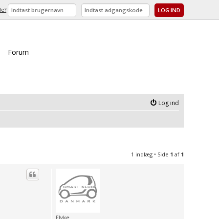
de?
Forum
Log ind
1 indlæg • Side
1
af
1
Flyke