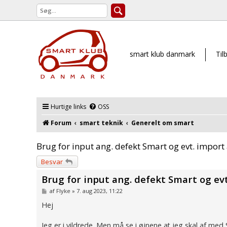
smart klub danmark
Til
Hurtige links
OSS
Forum
smart teknik
Generelt om smart
Brug for input ang. defekt Smart og evt. import
Besvar
Brug for input ang. defekt Smart og ev
I
af
Flyke
»
7. aug 2023, 11:22
n
d
Hej
l
æ
g
Jeg er i vildrede. Men må se i øjnene at jeg skal af med