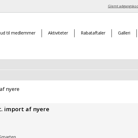
Glemt adgangsko
bud til medlemmer
Aktiviteter
Rabataftaler
Galleri
 af nyere
t. import af nyere
 Smarten.