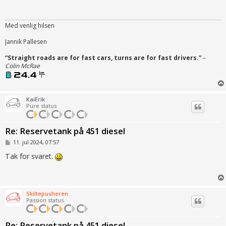
æ
g
Med venlig hilsen
Jannik Pallesen
“Straight roads are for fast cars, turns are for fast drivers.”
–
Colin McRae
KaiErik
Pure status
Re: Reservetank på 451 diesel
I
11. jul 2024, 07:57
n
d
Tak for svaret.
l
æ
g
Skiltepusheren
Passion status
Re: Reservetank på 451 diesel