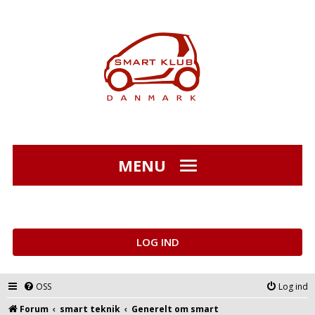
MENU
LOG IND
OSS
Log ind
Forum
smart teknik
Generelt om smart