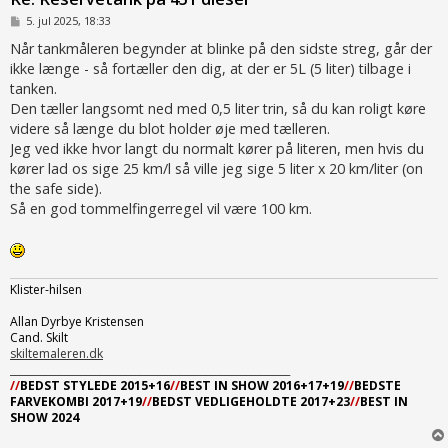
I
5. jul 2025, 18:33
n
d
Når tankmåleren begynder at blinke på den sidste streg, går der
l
ikke længe - så fortæller den dig, at der er 5L (5 liter) tilbage i
æ
g
tanken.
Den tæller langsomt ned med 0,5 liter trin, så du kan roligt køre
videre så længe du blot holder øje med tælleren.
Jeg ved ikke hvor langt du normalt kører på literen, men hvis du
kører lad os sige 25 km/l så ville jeg sige 5 liter x 20 km/liter (on
the safe side).
Så en god tommelfingerregel vil være 100 km.
Klister-hilsen
Allan Dyrbye Kristensen
Cand. Skilt
skiltemaleren.dk
________________________________________________________
//
BEDST STYLEDE 2015+16
//
BEST IN SHOW 2016+17+19
//
BEDSTE
FARVEKOMBI 2017+19
//
BEDST VEDLIGEHOLDTE 2017+23
//
BEST IN
SHOW 2024