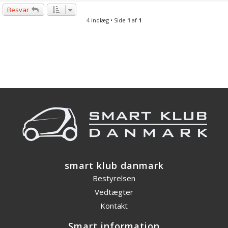
Besvar
4 indlæg • Side
1
af
1
smart klub danmark
Bestyrelsen
Vedtægter
Kontakt
Smart information