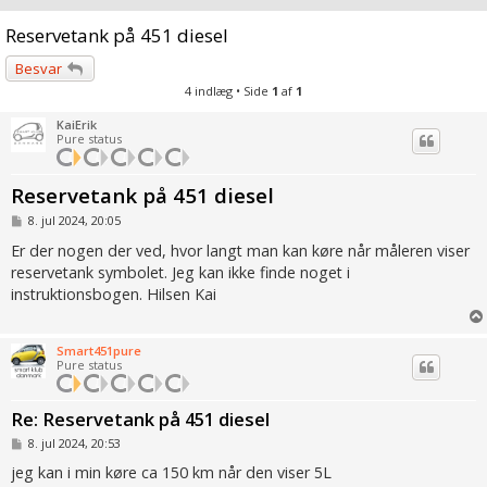
Reservetank på 451 diesel
Besvar
4 indlæg • Side
1
af
1
KaiErik
Pure status
Reservetank på 451 diesel
I
8. jul 2024, 20:05
n
d
Er der nogen der ved, hvor langt man kan køre når måleren viser
l
reservetank symbolet. Jeg kan ikke finde noget i
æ
g
instruktionsbogen. Hilsen Kai
Smart451pure
Pure status
Re: Reservetank på 451 diesel
I
8. jul 2024, 20:53
n
d
jeg kan i min køre ca 150 km når den viser 5L
l