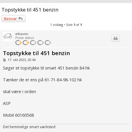
Topstykke til 451 benzin
Besvar
1 indlæg • Side
1
af
1
elhaven
Pulse status
Topstykke til 451 benzin
I
17. okt 2023, 20:46
n
d
Søger et topstykke til smart 451 benzin 84 hk
l
æ
g
Tænker de er ens på 61-71-84-98-102 hk
skal være i orden
ASP
Mobil 60160568
Det hemmelige smart værksted