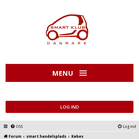
MENU
LOG IND
OSS
Log ind
Forum
smart handelsplads
Købes