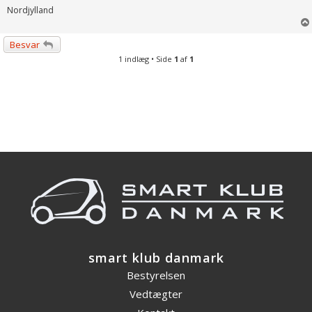
Nordjylland
Besvar
1 indlæg • Side
1
af
1
smart klub danmark
Bestyrelsen
Vedtægter