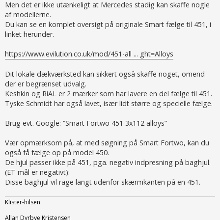
g
Men det er ikke utænkeligt at Mercedes stadig kan skaffe nogle
af modellerne.
Du kan se en komplet oversigt på originale Smart fælge til 451, i
linket herunder.
https://www.evilution.co.uk/mod/451-all ... ght=Alloys
Dit lokale dækværksted kan sikkert også skaffe noget, omend
der er begrænset udvalg.
Keshkin og RiAL er 2 mærker som har lavere en del fælge til 451.
Tyske Schmidt har også lavet, især lidt større og specielle fælge.
Brug evt. Google: “Smart Fortwo 451 3x112 alloys”
Vær opmærksom på, at med søgning på Smart Fortwo, kan du
også få fælge op på model 450.
De hjul passer ikke på 451, pga. negativ indpresning på baghjul.
(ET mål er negativt):
Disse baghjul vil rage langt udenfor skærmkanten på en 451.
Klister-hilsen
Allan Dyrbye Kristensen