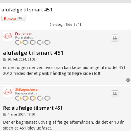
alufælge til smart 451
Besvar
2 indlæg • Side
1
af
1
Fru Jensen
Pure status
alufælge til smart 451
I
20. feb 2024, 21:38
n
d
er der nogen der ved hvor man kan købe aiufælge til model 451
l
2012 findes der et panik håndtag til højre side i loft
æ
g
Skiltepusheren
Passion status
Re: alufælge til smart 451
I
4. mar 2024, 18:30
n
d
Der er begrænset udvalg af fælge efterhånden, da det er 10 år
l
siden at 451 blev udfaset.
æ