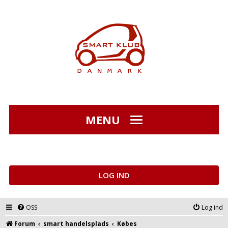
MENU
LOG IND
OSS
Log ind
Forum
smart handelsplads
Købes