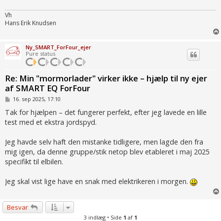
Vh
Hans Erik Knudsen
Ny_SMART_ForFour_ejer
Pure status
Re: Min "mormorlader" virker ikke – hjælp til ny ejer
af SMART EQ ForFour
I
16. sep 2025, 17:10
n
d
Tak for hjælpen – det fungerer perfekt, efter jeg lavede en lille
l
test med et ekstra jordspyd.
æ
g
Jeg havde selv haft den mistanke tidligere, men lagde den fra
mig igen, da denne gruppe/stik netop blev etableret i maj 2025
specifikt til elbilen.
Jeg skal vist lige have en snak med elektrikeren i morgen.
Besvar
3 indlæg • Side
1
af
1