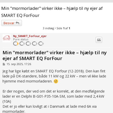
Min "mormorlader" virker ikke – hjælp til ny ejer af
SMART EQ ForFour
Besvar
3 indlæg • Side
1
af
1
Ny_SMART_ForFour_ejer
Pure status
Min "mormorlader" virker ikke – hjælp til ny
ejer af SMART EQ ForFour
I
15. sep 2025, 17:26
n
d
Jeg har lige købt en SMART EQ Forfour (12-2018). Den kan fint
l
lade på OK-standere, både 11 kW og 22 kW – men vil ikke lade
æ
g
hjemme med mormorladeren.
Er der nogen, der ved om det er korrekt, at den medfølgende
lader er en Delphi B-G01-P35-10A-SM, som lader med 2,4 kW
(10A)
Det er jo eller kun lovligt at i Danmark at lade med 6A via
mormorlader.