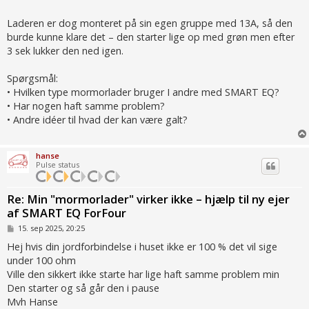
Laderen er dog monteret på sin egen gruppe med 13A, så den
burde kunne klare det – den starter lige op med grøn men efter
3 sek lukker den ned igen.
Spørgsmål:
• Hvilken type mormorlader bruger I andre med SMART EQ?
• Har nogen haft samme problem?
• Andre idéer til hvad der kan være galt?
hanse
Pulse status
Re: Min "mormorlader" virker ikke – hjælp til ny ejer
af SMART EQ ForFour
I
15. sep 2025, 20:25
n
d
Hej hvis din jordforbindelse i huset ikke er 100 % det vil sige
l
under 100 ohm
æ
g
Ville den sikkert ikke starte har lige haft samme problem min
Den starter og så går den i pause
Mvh Hanse